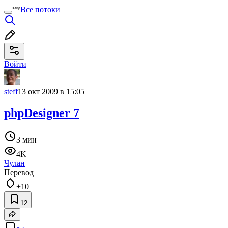
Все потоки
Войти
steff
13 окт 2009 в 15:05
phpDesigner 7
3 мин
4K
Чулан
Перевод
+10
12