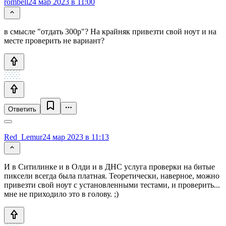
rombell
24 мар 2023 в 11:00
в смысле "отдать 300р"? На крайняк привезти свой ноут и на
месте проверить не вариант?
Ответить
Red_Lemur
24 мар 2023 в 11:13
И в Ситилинке и в Олди и в ДНС услуга проверки на битые
пиксели всегда была платная. Теоретически, наверное, можно
привезти свой ноут с установленными тестами, и проверить...
мне не приходило это в голову. ;)