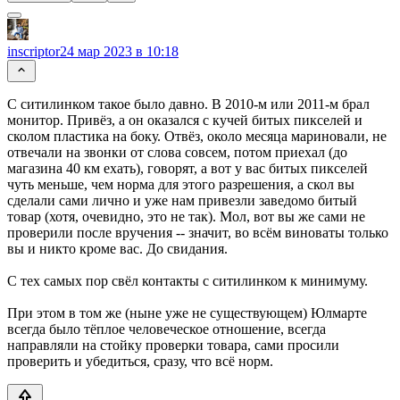
inscriptor
24 мар 2023 в 10:18
С ситилинком такое было давно. В 2010-м или 2011-м брал
монитор. Привёз, а он оказался с кучей битых пикселей и
сколом пластика на боку. Отвёз, около месяца мариновали, не
отвечали на звонки от слова совсем, потом приехал (до
магазина 40 км ехать), говорят, а вот у вас битых пикселей
чуть меньше, чем норма для этого разрешения, а скол вы
сделали сами лично и уже нам привезли заведомо битый
товар (хотя, очевидно, это не так). Мол, вот вы же сами не
проверили после вручения -- значит, во всём виноваты только
вы и никто кроме вас. До свидания.
С тех самых пор свёл контакты с ситилинком к минимуму.
При этом в том же (ныне уже не существующем) Юлмарте
всегда было тёплое человеческое отношение, всегда
направляли на стойку проверки товара, сами просили
проверить и убедиться, сразу, что всё норм.