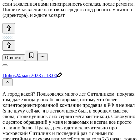
если заявленная вами неисправность осталась после ремонта.
Пишите заявление на возврат средств под роспись магазина
(директора), и ждите возврат.
Ответить
Dolios
24 мар 2023 в 13:00
А город какой? Пользовался много лет Ситилинком, покупая
там, даже когда у них было дороже, потому что более
клиентоориентированной компании-продавца в РФ я не знал
(я не шучу сейчас, я в легком шоке был, в хорошем смысле
слова, столкнувшись с их сервисом/гарантийкой). Совокупно
с десяток обращений у меня и знакомых и всегда все просто
отлично было. Правда, речь идет исключительно про
московский Ситилинк и последний раз я с ними по
гарантийным случаям взаимодействовал года 2-3 назад, точно