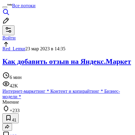
Все потоки
Войти
Red_Lemur
23 мар 2023 в 14:35
Как добавить отзыв на Яндекс.Маркет
6 мин
42K
Интернет-маркетинг
*
Контент и копирайтинг
*
Бизнес-
модели
*
Мнение
+233
41