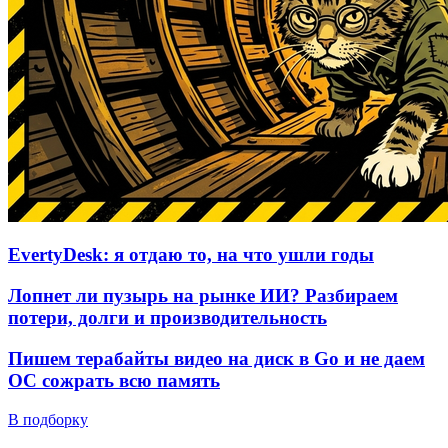
EvertyDesk: я отдаю то, на что ушли годы
Лопнет ли пузырь на рынке ИИ? Разбираем
потери, долги и производительность
Пишем терабайты видео на диск в Go и не даем
ОС сожрать всю память
В подборку