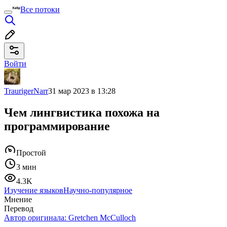
Все потоки
Войти
TraurigerNarr
31 мар 2023 в 13:28
Чем лингвистика похожа на
программирование
Простой
3 мин
4.3K
Изучение языков
Научно-популярное
Мнение
Перевод
Автор оригинала:
Gretchen McCulloch