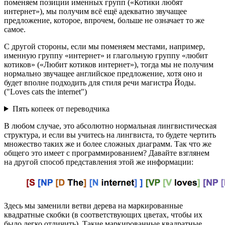
поменяем позиции именных групп («Котики любят
интернет»), мы получим всё ещё адекватно звучащее
предложение, которое, впрочем, больше не означает то же
самое.
С другой стороны, если мы поменяем местами, например,
именную группу «интернет» и глагольную группу «любит
котиков» («Любит котиков интернет»), тогда мы не получим
нормально звучащее английское предложение, хотя оно и
будет вполне подходить для стиля речи магистра Йоды.
("Loves cats the internet")
Пять копеек от переводчика
В любом случае, это абсолютно нормальная лингвистическая
структура, и если вы учитесь на лингвиста, то будете чертить
множество таких же и более сложных диаграмм. Так что же
общего это имеет с программированием? Давайте взглянем
на другой способ представления этой же информации:
Здесь мы заменили ветви дерева на маркированные
квадратные скобки (в соответствующих цветах, чтобы их
было легко отличить). Такие маркированные квадратные