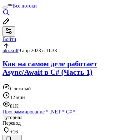
Все потоки
Войти
nkz-soft
9 апр 2023 в 11:33
Как на самом деле работает
Async/Await в C# (Часть 1)
Сложный
12 мин
81K
Программирование
*
.NET
*
C#
*
Туториал
Перевод
+16