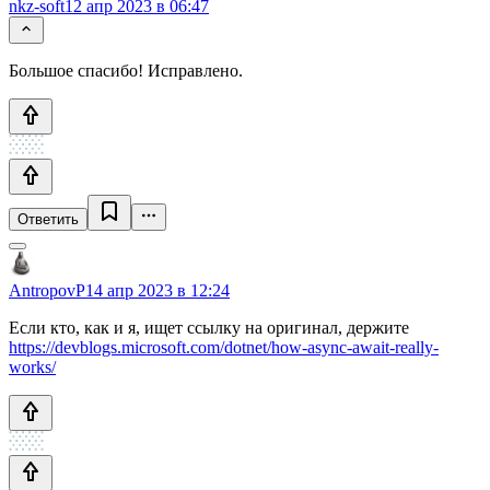
nkz-soft
12 апр 2023 в 06:47
Большое спасибо! Исправлено.
Ответить
AntropovP
14 апр 2023 в 12:24
Если кто, как и я, ищет ссылку на оригинал, держите
https://devblogs.microsoft.com/dotnet/how-async-await-really-
works/