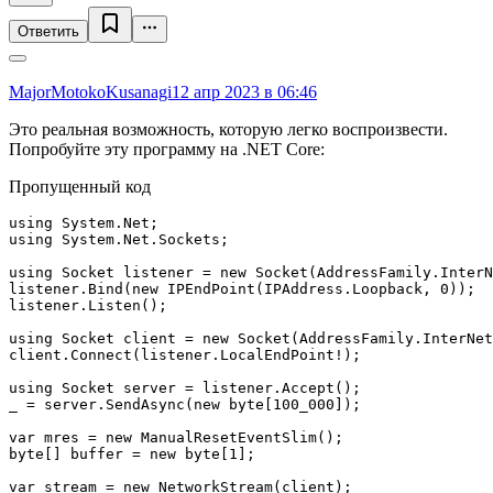
Ответить
MajorMotokoKusanagi
12 апр 2023 в 06:46
Это реальная возможность, которую легко воспроизвести.
Попробуйте эту программу на .NET Core:
Пропущенный код
using System.Net;

using System.Net.Sockets;

using Socket listener = new Socket(AddressFamily.InterN
listener.Bind(new IPEndPoint(IPAddress.Loopback, 0));

listener.Listen();

using Socket client = new Socket(AddressFamily.InterNet
client.Connect(listener.LocalEndPoint!);

using Socket server = listener.Accept();

_ = server.SendAsync(new byte[100_000]);

var mres = new ManualResetEventSlim();

byte[] buffer = new byte[1];

var stream = new NetworkStream(client);
