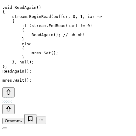
void ReadAgain()

{

    stream.BeginRead(buffer, 0, 1, iar =>

    {

        if (stream.EndRead(iar) != 0)

        {

            ReadAgain(); // uh oh!

        }

        else

        {

            mres.Set();

        }

    }, null);

};

ReadAgain();

mres.Wait();
Ответить