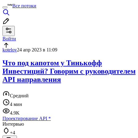
Все потоки
Войти
kotelov
24 апр 2023 в 11:09
Что под капотом у Тинькофф
Инвестиций? Говорим с руководителем
API направления
Средний
4 мин
4.9K
Проектирование API
*
Интервью
+4