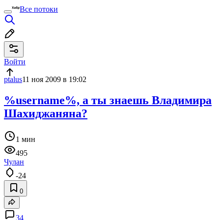
Все потоки
Войти
ptalus
11 ноя 2009 в 19:02
%username%, а ты знаешь Владимира
Шахиджаняна?
1 мин
495
Чулан
-24
0
34