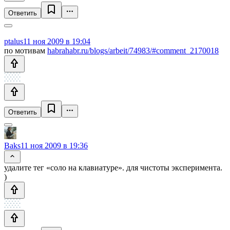
Ответить
ptalus
11 ноя 2009 в 19:04
по мотивам
habrahabr.ru/blogs/arbeit/74983/#comment_2170018
Ответить
Baks
11 ноя 2009 в 19:36
удалите тег «соло на клавиатуре». для чистоты эксперимента.
)