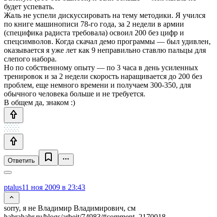
будет успевать.
Жаль не успели дискуссировать на тему методики. Я учился
по книге машинописи 78-го года, за 2 недели в армии
(специфика радиста требовала) освоил 200 без цифр и
спецсимволов. Когда скачал демо программы — был удивлен,
оказывается я уже лет как 9 неправильно ставлю пальцы для
слепого набора.
Но по собственному опыту — по 3 часа в день усиленных
тренировок и за 2 недели скорость наращивается до 200 без
проблем, еще немного времени и получаем 300-350, для
обычного человека больше и не требуется.
В общем да, знаком :)
Ответить
ptalus
11 ноя 2009 в 23:43
sorry, я не Владимир Владимирович, см
habrahabr.ru/blogs/arbeit/74983/#comment_2170018