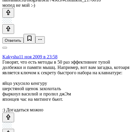
мопед не мой :-)
Ответить
Kakysha
11 ноя 2009 в 23:58
Говорят, что есть методы в 50 раз эффективнее тупой
долбежки и памяти мышц. Например, вот вам загадка, котоаря
является ключом к секрету быстрого набора на клавиатуре:
яйцо укусило кенгуру
шерстяной щенок захохоталъ
фыркнул василий и пролил джЭм
японцев час на митинге бьют.
:) Догадаться можно