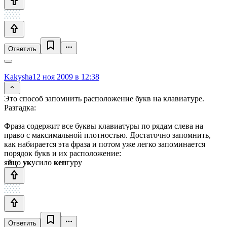
Ответить
Kakysha
12 ноя 2009 в 12:38
Это способ запомнить расположение букв на клавиатуре.
Разгадка:
Фраза содержит все буквы клавиатуры по рядам слева на
право с максимальной плотностью. Достаточно запомнить,
как набирается эта фраза и потом уже легко запоминается
порядок букв и их расположение:
я
йц
о
ук
усило
кен
гуру
Ответить