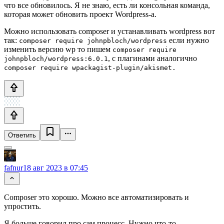
что все обновилось. Я не знаю, есть ли консольная команда,
которая может обновить проект Wordpress‑а.
Можно использовать composer и устанавливать wordpress вот
так:
если нужно
composer require johnpbloch/wordpress
изменить версию wp то пишем
composer require
, с плагинами аналогично
johnpbloch/wordpress:6.0.1
composer require wpackagist-plugin/akismet.
Ответить
fafnur
18 авг 2023 в 07:45
Composer это хорошо. Можно все автоматизировать и
упростить.
Я больше говорил про сам процесс. Нужно что-то