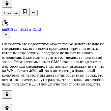
Ответить
init0
16 авг 2023 в 15:12
Ну считать это недостатком может только действительно не
специалист т.к. все взломы происходят через плагины, к
которым разработчики вордпресс не имеют никакого
отношения. Даже если опустить этот нюанс, то поисковый
запрос "самая взламываемая CMS" тоже не выглядит стоп
фактором для специалиста т.к. последний должен знать, что
на WP работает 40% сайтов в интернете, а ближайший
конкурент не переступил даже пятипроцентный рубеж, это
почти тоже самое, как утверждать, что легковые автомобили
чаще попадают в ДТП чем другие транспортные средства.