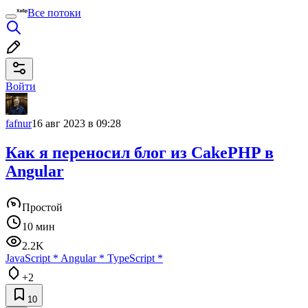
Все потоки
Войти
fafnur
16 авг 2023 в 09:28
Как я переносил блог из CakePHP в
Angular
Простой
10 мин
2.2K
JavaScript
*
Angular
*
TypeScript
*
+2
10