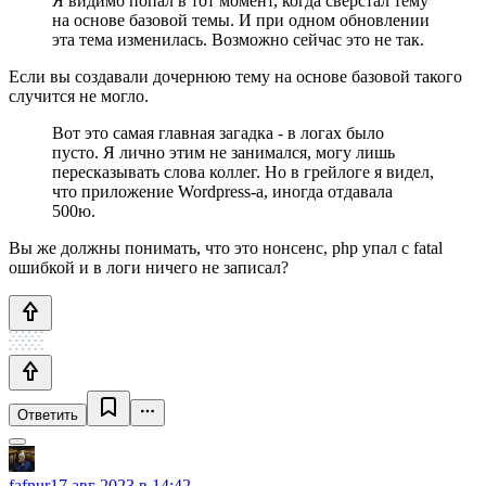
Я видимо попал в тот момент, когда сверстал тему
на основе базовой темы. И при одном обновлении
эта тема изменилась. Возможно сейчас это не так.
Если вы создавали дочернюю тему на основе базовой такого
случится не могло.
Вот это самая главная загадка - в логах было
пусто. Я лично этим не занимался, могу лишь
пересказывать слова коллег. Но в грейлоге я видел,
что приложение Wordpress-а, иногда отдавала
500ю.
Вы же должны понимать, что это нонсенс, php упал с fatal
ошибкой и в логи ничего не записал?
Ответить
fafnur
17 авг 2023 в 14:42