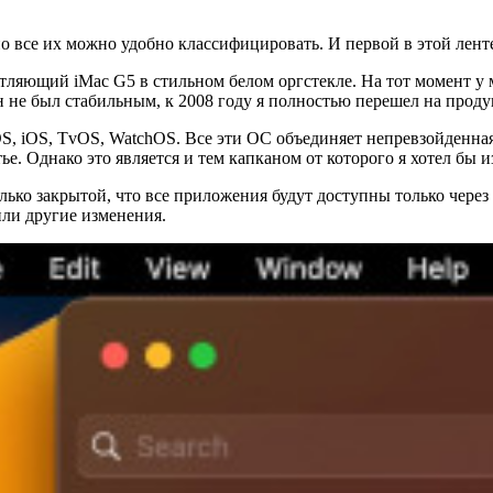
 все их можно удобно классифицировать. И первой в этой ленте
тляющий iMac G5 в стильном белом оргстекле. На тот момент у
н не был стабильным, к 2008 году я полностью перешел на проду
S, iOS, TvOS, WatchOS. Все эти ОС объединяет непревзойденная
е. Однако это является и тем капканом от которого я хотел бы и
ько закрытой, что все приложения будут доступны только через A
ли другие изменения.