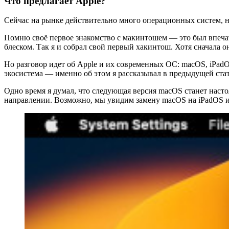
Что предлагает Apple?
Сейчас на рынке действительно много операционных систем, но
Помню своё первое знакомство с макинтошем — это был впеча
блеском. Так я и собрал свой первый хакинтош. Хотя сначала о
Но разговор идет об Apple и их современных ОС: macOS, iPadO
экосистема — именно об этом я рассказывал в предыдущей стать
Одно время я думал, что следующая версия macOS станет настол
направлении. Возможно, мы увидим замену macOS на iPadOS и