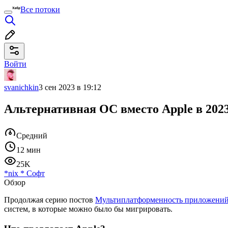
Все потоки
Войти
svanichkin
3 сен 2023 в 19:12
Альтернативная ОС вместо Apple в 202
Средний
12 мин
25K
*nix
*
Софт
Обзор
Продолжая серию постов
Мультиплатформенность приложений
систем, в которые можно было бы мигрировать.