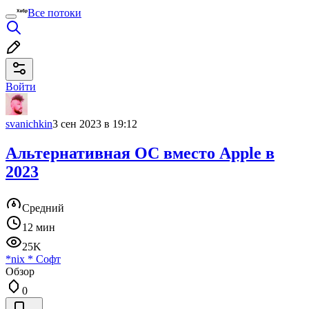
Все потоки
Войти
svanichkin
3 сен 2023 в 19:12
Альтернативная ОС вместо Apple в
2023
Средний
12 мин
25K
*nix
*
Софт
Обзор
0