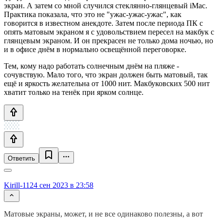
экран. А затем со мной случился стеклянно-глянцевый iMac.
Практика показала, что это не "ужас-ужас-ужас", как
говорится в известном анекдоте. Затем после периода ПК с
опять матовым экраном я с удовольствием пересел на макбук с
глянцевым экраном. И он прекрасен не только дома ночью, но
и в офисе днём в нормально освещённой переговорке.
Тем, кому надо работать солнечным днём на пляже -
сочувствую. Мало того, что экран должен быть матовый, так
ещё и яркость желательна от 1000 нит. Макбуковских 500 нит
хватит только на тенёк при ярком солнце.
Ответить
Kirill-112
4 сен 2023 в 23:58
Матовые экраны, может, и не все одинаково полезны, а вот