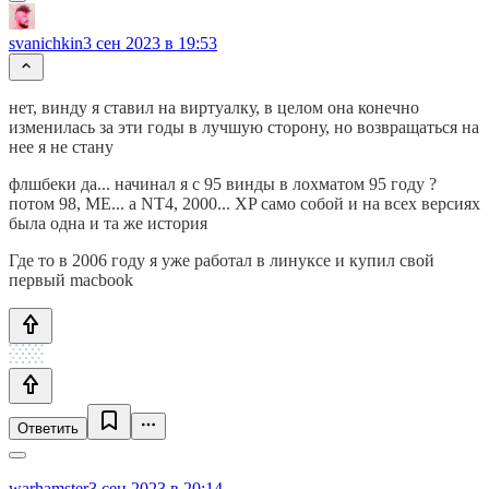
svanichkin
3 сен 2023 в 19:53
нет, винду я ставил на виртуалку, в целом она конечно
изменилась за эти годы в лучшую сторону, но возвращаться на
нее я не стану
флшбеки да... начинал я с 95 винды в лохматом 95 году ?
потом 98, МЕ... а NT4, 2000... XP само собой и на всех версиях
была одна и та же история
Где то в 2006 году я уже работал в линуксе и купил свой
первый macbook
Ответить
warhamster
3 сен 2023 в 20:14