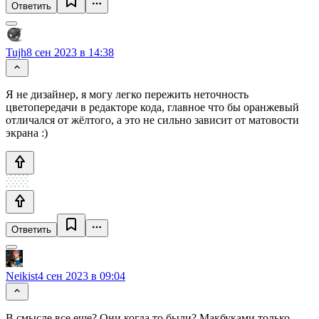
Ответить
Tujh
8 сен 2023 в 14:38
Я не дизайнер, я могу легко пережить неточность
цветопередачи в редакторе кода, главное что бы оранжевый
отличался от жёлтого, а это не сильно зависит от матовости
экрана :)
Ответить
Neikist
4 сен 2023 в 09:04
В смысле все еще? Они когда то были? Макбуками только