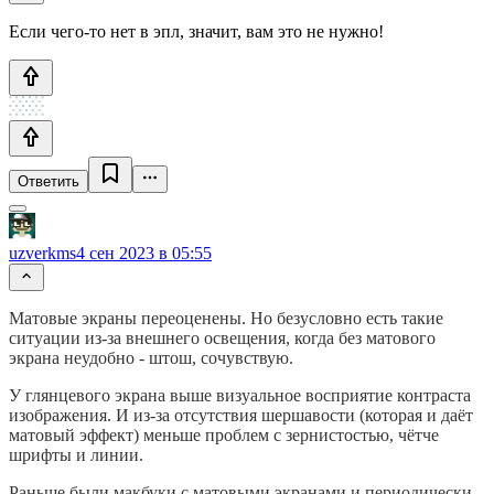
Если чего-то нет в эпл, значит, вам это не нужно!
Ответить
uzverkms
4 сен 2023 в 05:55
Матовые экраны переоценены. Но безусловно есть такие
ситуации из-за внешнего освещения, когда без матового
экрана неудобно - штош, сочувствую.
У глянцевого экрана выше визуальное восприятие контраста
изображения. И из-за отсутствия шершавости (которая и даёт
матовый эффект) меньше проблем с зернистостью, чётче
шрифты и линии.
Раньше были макбуки с матовыми экранами и периодически