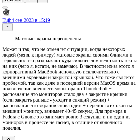
Tujh
4 сен 2023 в 15:19
Матовые экраны переоценены.
Может и так, что не отменяет ситуации, когда некоторых
людей (меня, к примеру) матовые экраны своими бликами и
зеркальностью раздражают куда сильнее чем нечёткость текста
на них (чего я, кстати, не замечаю). В частности из-за этого я
корпоративный MacBook использую исключительно с
внешними экранами и закрытой крышкой. Что тоже является
проблемой, так как даже в последней версии MacOS время на
подключение внешнего монитора по Thunderbolt +
распознание что мониторов стало два + закрытие крышки
(если закрыть раньше - уходит в спящий режим) +
распознание что экранов снова один + перенос всех окон на
внешний монитор, занимает 40-45 секунд. Для примера в
Fedora с Gnome это занимает ровно 3 секунды и ни один из
мониоров в процессе не гаснет, в отличие от яблочного
поделия.