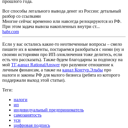
прошлого года.
Все способы легального вывода денег из России: детальный
разбор со ссылками
Многие сейчас временно или навсегда релоцируются из РФ.
При этом задача вывоза накопленных внутри ст...
habr.com
Если у вас остались какие-то неотвеченные вопросы – смело
пишите их в комменты, постараемся разобраться с ними (ну и
своими историями про ИП-злоключения тоже делитесь, если
есть что рассказать). Также будем благодарны за подписку на
мой
ТГ-канал RationalAnswer
про разумное отношение к
личным финансам, а также на
канал Контур.Эльбы
про
налоги и законы РФ для малого бизнеса (ребята из которого
поддержали выход этой статьи).
Теги:
налоги
ип
индивидуальный предприниматель
самозанятость
усн
цифровая подпись