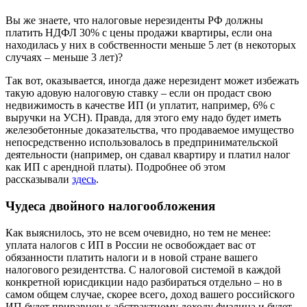
Вы же знаете, что налоговые нерезиденты РФ должны
платить НДФЛ 30% с цены продажи квартиры, если она
находилась у них в собственности меньше 5 лет (в некоторых
случаях – меньше 3 лет)?
Так вот, оказывается, иногда даже нерезидент может избежать
такую адовую налоговую ставку – если он продаст свою
недвижимость в качестве ИП (и уплатит, например, 6% с
выручки на УСН). Правда, для этого ему надо будет иметь
железобетонные доказательства, что продаваемое имущество
непосредственно использовалось в предпринимательской
деятельности (например, он сдавал квартиру и платил налог
как ИП с арендной платы). Подробнее об этом
рассказывали
здесь
.
Чудеса двойного налогообложения
Как выяснилось, это не всем очевидно, но тем не менее:
уплата налогов с ИП в России не освобождает вас от
обязанности платить налоги и в новой стране вашего
налогового резидентства. С налоговой системой в каждой
конкретной юрисдикции надо разбираться отдельно – но в
самом общем случае, скорее всего, доход вашего российского
ИП будет приравнен к абстрактному доходу физлица и будет