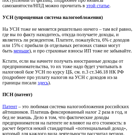
поступлений от физлиц. Подробнее про нюансы
самозанятости/НПД можно прочитать в
этой статье
.
УСН (упрощенная система налогообложения)
На УСН тоже не меняется решительно ничего – там всё равно,
где вы по факту находитесь, откуда получаете доходы, и
являетесь ли резидентом. Платите, пожалуйста, 6% с доходов
или 15% с прибыли (в отдельных регионах ставки могут
быть
меньше
), и про страховые взносы ИП тоже не забывайте.
Кстати, если вы начнете получать иностранные доходы от
предпринимательства, то их тоже надо будет учитывать в
налоговой базе УСН по курсу ЦБ, см. п.3 ст.346.18 НК РФ
(подробнее про уплату налогов на УСН с доходов из-за
границы писали
здесь
).
ПСН (патент)
Патент
– это любимая система налогообложения российских
айтишников. Платишь фиксированный налог 2 раза в год, и
бед не знаешь. Дело в том, что фактические доходы
предпринимателя на патенте не влияют на его стоимость: в
расчет берется некий стандартный «потенциальный доход»,
который для каждого вида деятельности рассчитал регион.