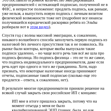
Это поставило огромное количество эмигрировавших
предпринимателей с истекающей подписью, полученной не в
ФНС, в непростое положение: продлить подпись, как раньше,
уже нельзя, а выпустить новую подпись с личным визитом
физической возможности тоже нет (подробнее все нюансы
получившейся юридической раскоряки ребята из Эльбы
разбирали вот в
этом видео
).
Спустя год с волны массовой эмиграции, к сожалению,
никакого волшебного способа заполучить первую подпись из
налоговой без личного присутствия так и не появилось. На
рынке были конторы, которые якобы выпускали такие
подписи удаленно, – но чаще всего речь там всё же шла про
подпись физлица. Но подпись физлица – это не то же самое,
что подпись индивидуального предпринимателя, даже если
речь идет про одного и того же гражданина. Хотя, надо
признать, что некоторые налоговые иногда принимают
отчеты, подписанные такой подписью (сколько еще это
продлится – ответа, к сожалению, нет).
В результате многие предприниматели приняли решение на
всякий случай закрыть свои российские ИП с концами:
ИП мне в итоге пришлось закрыть, потому что на
момент отъезда у меня не было
квалифицированной ЭЦП (точнее, была, но как