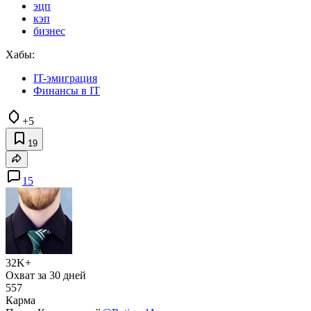
эцп
кэп
бизнес
Хабы:
IT-эмиграция
Финансы в IT
+5
19
15
32K+
Охват за 30 дней
557
Карма