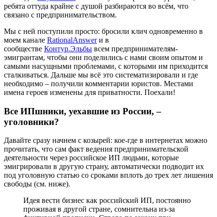
ребята оттуда крайне с душой разбираются во всём, что
связано с предпринимательством.
Мы с ней поступили просто: бросили клич одновременно в
моем канале
RationalAnswer
и в
сообществе
Контур.Эльбы
всем предпринимателям-
эмигрантам, чтобы они поделились с нами своим опытом и
самыми насущными проблемами, с которыми им приходится
сталкиваться. Дальше мы всё это систематизировали и где
необходимо – получили комментарии юристов. Местами
имена героев изменены для приватности. Поехали!
Все ИПшники, уехавшие из России, –
уголовники?
Давайте сразу начнем с козырей: кое-где в интернетах можно
прочитать, что сам факт ведения предпринимательской
деятельности через российское ИП людьми, которые
эмигрировали в другую страну, автоматически подводит их
под уголовную статью со сроками вплоть до трех лет лишения
свободы (см. ниже).
Идея вести бизнес как российский ИП, постоянно
проживая в другой стране, сомнительна из-за