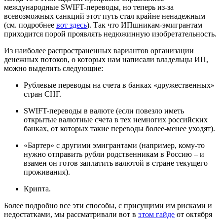
международные SWIFT-переводы, но теперь из-за
всевозможных санкций этот путь стал крайне ненадежным
(см. подробнее
вот здесь
). Так что ИПшникам-эмигрантам
приходится порой проявлять недюжинную изобретательность.
Из наиболее распространенных вариантов организации
денежных потоков, о которых нам написали владельцы ИП,
можно выделить следующие:
Рублевые переводы на счета в банках «дружественных»
стран СНГ.
SWIFT-переводы в валюте (если повезло иметь
открытые валютные счета в тех немногих российских
банках, от которых такие переводы более-менее уходят).
«Бартер» с другими эмигрантами (например, кому-то
нужно отправить рубли родственникам в Россию – и
взамен он готов заплатить валютой в стране текущего
проживания).
Крипта.
Более подробно все эти способы, с присущими им рисками и
недостатками, мы рассматривали вот в
этом гайде
от октября