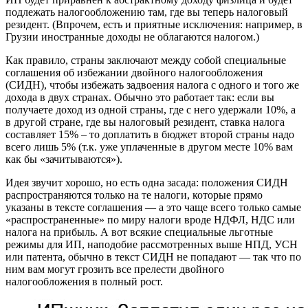
подлежать налогообложению там, где вы теперь налоговый
резидент. (Впрочем, есть и приятные исключения: например, в
Грузии иностранные доходы не облагаются налогом.)
Как правило, страны заключают между собой специальные
соглашения об избежании двойного налогообложения
(СИДН), чтобы избежать задвоения налога с одного и того же
дохода в двух странах. Обычно это работает так: если вы
получаете доход из одной страны, где с него удержали 10%, а
в другой стране, где вы налоговый резидент, ставка налога
составляет 15% – то доплатить в бюджет второй страны надо
всего лишь 5% (т.к. уже уплаченные в другом месте 10% вам
как бы «зачитываются»).
Идея звучит хорошо, но есть одна засада: положения СИДН
распространяются только на те налоги, которые прямо
указаны в тексте соглашения — а это чаще всего только самые
«распространенные» по миру налоги вроде НДФЛ, НДС или
налога на прибыль. А вот всякие специальные льготные
режимы для ИП, наподобие рассмотренных выше НПД, УСН
или патента, обычно в текст СИДН не попадают — так что по
ним вам могут грозить все прелести двойного
налогообложения в полный рост.