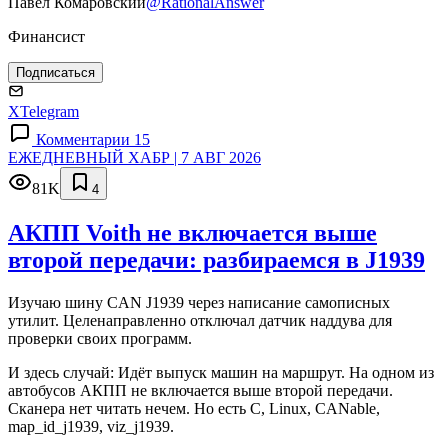
Павел Комаровский
@RationalAnswer
Финансист
Подписаться
X
Telegram
Комментарии 15
ЕЖЕДНЕВНЫЙ ХАБР | 7 АВГ 2026
81K
4
АКПП Voith не включается выше
второй передачи: разбираемся в J1939
Изучаю шину CAN J1939 через написание самописных
утилит. Целенаправленно отключал датчик наддува для
проверки своих программ.
И здесь случай: Идёт выпуск машин на маршрут. На одном из
автобусов АКПП не включается выше второй передачи.
Сканера нет читать нечем. Но есть C, Linux, CANable,
map_id_j1939, viz_j1939.