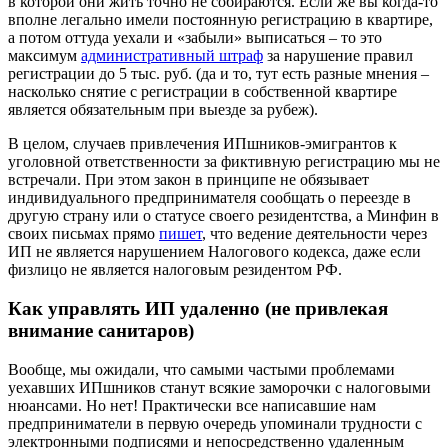
в которой они жить точно не собираются. Если же вы когда-то
вполне легально имели постоянную регистрацию в квартире,
а потом оттуда уехали и «забыли» выписаться – то это
максимум
административный штраф
за нарушение правил
регистрации до 5 тыс. руб. (да и то, тут есть разные мнения –
насколько снятие с регистрации в собственной квартире
является обязательным при выезде за рубеж).
В целом, случаев привлечения ИПшников-эмигрантов к
уголовной ответственности за фиктивную регистрацию мы не
встречали. При этом закон в принципе не обязывает
индивидуального предпринимателя сообщать о переезде в
другую страну или о статусе своего резидентства, а Минфин в
своих письмах прямо
пишет
, что ведение деятельности через
ИП не является нарушением Налогового кодекса, даже если
физлицо не является налоговым резидентом РФ.
Как управлять ИП удаленно (не привлекая
внимание санитаров)
Вообще, мы ожидали, что самыми частыми проблемами
уехавших ИПшников станут всякие заморочки с налоговыми
нюансами. Но нет! Практически все написавшие нам
предприниматели в первую очередь упоминали трудности с
электронными подписями и непосредственно удаленным