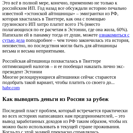
Это всё в полной мере, конечно, применимо не только к
российским ИП. Год назад все обсуждали историю печально
известной «эстонской айтишницы» – эмигрантки из РФ,
которая хвасталась в Твиттере, как она с помощью
грузинского ИП хитро платит всего 1% (вместо
полагающихся по ее расчетам в Эстонии, где она жила, 60%).
Напихали ей в панамку тогда от души, можете
ознакомиться с
сутью дела
поподробнее – чем точно закончилась эта история,
неизвестно, но последствия могли быть для айтишницы
весьма и весьма неприятными.
Российская айтишница похвасталась в Твиттере
оптимизацией налогов – и ее пообещал наказать лично экс-
президент Эстонии
Многие релоцирующиеся айтишники сейчас стараются
подобрать такой вариант, чтобы платить со своего до...
habr.com
Как выводить деньги из России за рубеж
Последний пласт проблем, который встречается практически
во всех историях написавших нам предпринимателей, – это
вывод заработанных доходов из РФ таким образом, чтобы их
можно было использовать в текущей стране проживания.
Когда-то с этой задачей прекрасно справлялись