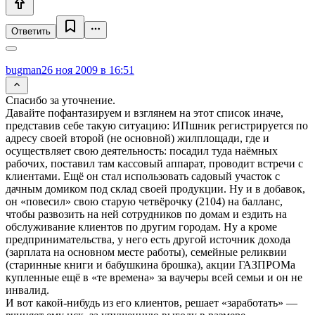
Ответить
bugman
26 ноя 2009 в 16:51
Спасибо за уточнение.
Давайте пофантазируем и взглянем на этот список иначе,
представив себе такую ситуацию: ИПшник регистрируется по
адресу своей второй (не основной) жилплощади, где и
осуществляет свою деятельность: посадил туда наёмных
рабочих, поставил там кассовый аппарат, проводит встречи с
клиентами. Ещё он стал использовать садовый участок с
дачным домиком под склад своей продукции. Ну и в добавок,
он «повесил» свою старую четвёрочку (2104) на балланс,
чтобы развозить на ней сотрудников по домам и ездить на
обслуживание клиентов по другим городам. Ну а кроме
предпринимательства, у него есть другой источник дохода
(зарплата на основном месте работы), семейные реликвии
(старинные книги и бабушкина брошка), акции ГАЗПРОМа
купленные ещё в «те времена» за ваучеры всей семьи и он не
инвалид.
И вот какой-нибудь из его клиентов, решает «заработать» —