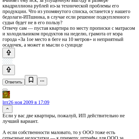
вчиняет ему иск, за упущенную выгоду в размере
квадриллиона рублей из-за технической проблемы его
продукции. Что из упомянутого списка, останется у нашего
бедолаги-ИПшника, в случае если решение подкупленного
судьи будет не в его пользу?
Отвечу сам — пустая квартира по месту прописки с матрасом
и холодильником продуктов на неделю, грамота от мэра
города «За 1ое место в беге на 10 метров» и неприятный
осадочек, а может и мысли о суициде
Ответить
lrrr
26 ноя 2009 в 17:09
Если у вас две квартиры, пожалуй, ИП действительно не
лучший вариант.
А если собственности маловато, то у ООО тоже есть
серьезные недостатки — к примеру, штрафы для ООО за