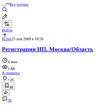
Все потоки
Войти
Rchee
25 ноя 2009 в 18:59
Регистрация ИП. Москва/Область
4 мин
1.8K
Я пиарюсь
+26
88
58