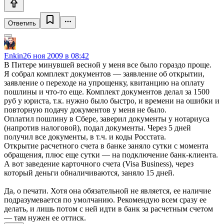
Ответить
Enkin
26 ноя 2009 в 08:42
В Питере минувшей весной у меня все было гораздо проще.
Я собрал комплект документов — заявление об открытии,
заявление о переходе на упрощенку, квитанцию на оплату
пошлины и что-то еще. Комплект документов делал за 1500
руб у юриста, т.к. нужно было быстро, и времени на ошибки и
повторную подачу документов у меня не было.
Оплатил пошлину в Сбере, заверил документы у нотариуса
(напротив налоговой), подал документы. Через 5 дней
получил все документы, в т.ч. и коды Росстата.
Открытие расчетного счета в банке заняло сутки с момента
обращения, плюс еще сутки — на подключение банк-клиента.
А вот заведение карточного счета (Visa Business), через
который деньги обналичиваются, заняло 15 дней.
Да, о печати. Хотя она обязательной не является, ее наличие
подразумевается по умолчанию. Рекомендую всем сразу ее
делать, и лишь потом с ней идти в банк за расчетным счетом
— там нужен ее оттиск.