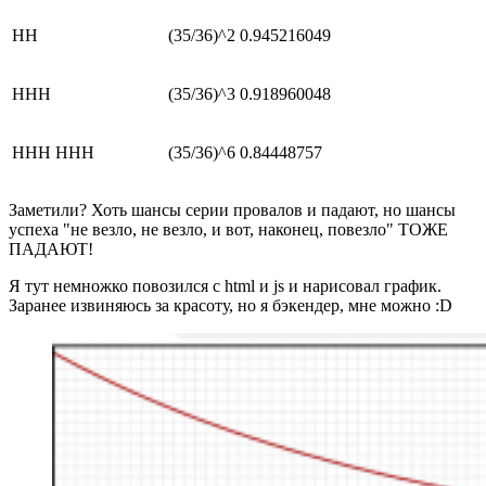
НН
(35/36)^2
0.945216049
ННН
(35/36)^3
0.918960048
ННН ННН
(35/36)^6
0.84448757
Заметили? Хоть шансы серии провалов и падают, но шансы
успеха "не везло, не везло, и вот, наконец, повезло" ТОЖЕ
ПАДАЮТ!
Я тут немножко повозился с html и js и нарисовал график.
Заранее извиняюсь за красоту, но я бэкендер, мне можно :D