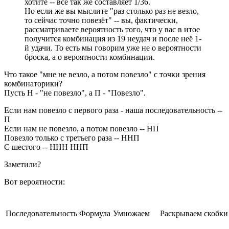
хотите -- всё так же составляет 1/36.
Но если же вы мыслите "раз столько раз не везло,
то сейчас точно повезёт" -- вы, фактически,
рассматриваете вероятность того, что у вас в итое
получится комбинация из 19 неудач и после неё 1-
й удачи. То есть мы говорим уже не о вероятности
броска, а о вероятности комбинации.
Что такое "мне не везло, а потом повезло" с точки зрения
комбинаторики?
Пусть Н - "не повезло", а П - "Повезло".
Если нам повезло с первого раза - наша последовательность --
П
Если нам не повезло, а потом повезло -- НП
Повезло только с третьего раза -- ННП
С шестого -- ННН ННП
Заметили?
Вот вероятности:
Последовательность
Формула
Умножаем
Раскрываем скобки