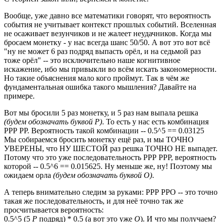
Вообще, уже давно все математики говорят, что вероятность
события не учитывает контекст прошлых событий. Вселенная
не осаживает везунчиков и не жалеет неудачников. Когда мы
бросаем монетку - у нас всегда шанс 50/50. А вот это вот всё
"ну не может 6 раз подряд выпасть орёл, и на седьмой раз
тоже орёл" -- это исключительно наше когнитивное
искажение, ибо мы привыкли во всём искать закономерности.
Но такие объяснения мало кого проймут. Так в чём же
фундаментальная ошибка такого мышления? Давайте на
примере.
Вот мы бросили 5 раз монетку, и 5 раз нам выпала решка
(будем обозначать буквой Р)
. То есть у нас есть комбинация
РРР РР. Вероятность такой комбинации -- 0.5^5 == 0.03125
Мы собираемся бросить монетку ещё раз, и мы ТОЧНО
УВЕРЕНЫ, что НУ ШЕСТОЙ раз решка ТОЧНО НЕ выпадет.
Потому что это уже последовательность РРР РРР, вероятность
которой -- 0.5^6 == 0.015625. Ну меньше же, ну! Поэтому мы
ожидаем орла
(будем обозначать буквой О)
.
А теперь внимательно следим за руками: РРР РРО -- это точно
такая же последовательность, и для неё точно так же
просчитывается вероятность:
0.5^5 (5
Р
подряд) * 0.5 (а вот это уже
О
). И что мы получаем?