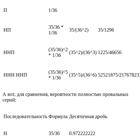
П
1/36
35/36 *
НП
35/(36^2)
35/1296
1/36
(35/36)^2
ННП
(35^2)/(36^3)
1225/46656
* 1/36
(35/36)^5
ННН ННП
(35^5)/(36^6)
52521875/21767823
* 1/36
А вот, для сравнения, вероятности полностью провальных
серий:
Последовательность
Формула
Десятичная дробь
Н
35/36
0.972222222