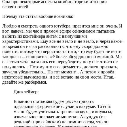
Она про некоторые аспекты комбинаторики и теории
вероятностей.
Почему эта статья вообще возникла:
Люблю я смотреть одного ютубера, нравится мне он очень. И
вот, давеча, мы час в прямом эфире сейвскамом пытались
выбить из контейнера айтем с наилучшими
характеристиками. Ему всё не везло и не везло, и через какое-
то время он начал рассказывать, что ему скоро должно
повезти, потому что вероятность того, что ему будет не везти
так долго -- становится всё более абсурдно невозможной. Мы
с частью чата пытались его переубедить, но у нас что-то не
получилось... Потому что его аргументы, должен признать,
звучали убедительно... На тот момент... А потом я провёл
некоторые вычисления, и всё встало на свои места. Итак,
давайте же разберёмся.
Дисклеймер:
В данной статье мы будем рассматривать
идеальные сферические случаи в вакууме. То есть
мы не будем учитывать трение воздуха, импульсы,
изначальное положение монетки. А сундук (т.к.
речь идёт про сейвскам) не помнит о том, что он
генерировал до этого. И предположим для