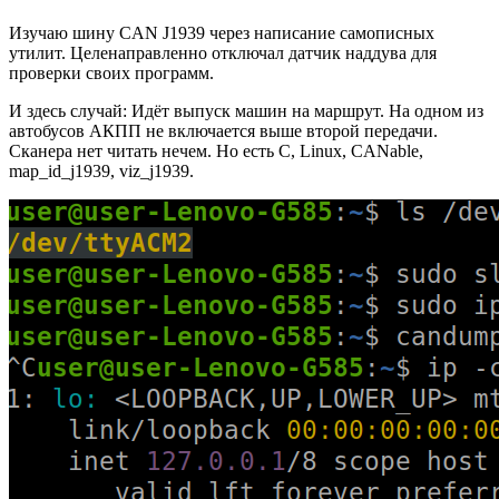
Изучаю шину CAN J1939 через написание самописных
утилит. Целенаправленно отключал датчик наддува для
проверки своих программ.
И здесь случай: Идёт выпуск машин на маршрут. На одном из
автобусов АКПП не включается выше второй передачи.
Сканера нет читать нечем. Но есть C, Linux, CANable,
map_id_j1939, viz_j1939.