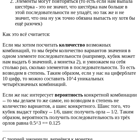
Элементы могут повторяться (то есть если нам выпала
шестёрка - это не значит, что шестёрка нам больше в
этой последовательности не упадёт, но так же и не
значит, что она ну уж точно обязана выпасть ну хотя бы
ещё разочек)
Как это всё считается:
Если мы хотим посчитать
количество
возможных
комбинаций, то мы берём количество вариантов значения в
одном элементе последовательности (например, кубик может
нам выдать 6 значений, а монетка 2), и умножаем на себя
столько раз, сколько элементов в последовательности. То есть
возводим в степень. Таким образом, если у нас на циферблате
10 цифр, то можно составить 10^4 уникальных
четырёхзначных комбинаций.
Если же нас интересует
вероятность
конкретной комбинации
-- то мы делаем то же самое, но возводим в степень не
количество вариантов, а шанс конкретного. Шанс того, что
кубик выдаст тройку -- 1/6, шанс получить орла -- 1/2. Таким
образом, вероятность получить последовательность из трёх
орлов равна 0.5^3 == 0.125
С теорией закончили, вернёмся к монетке.