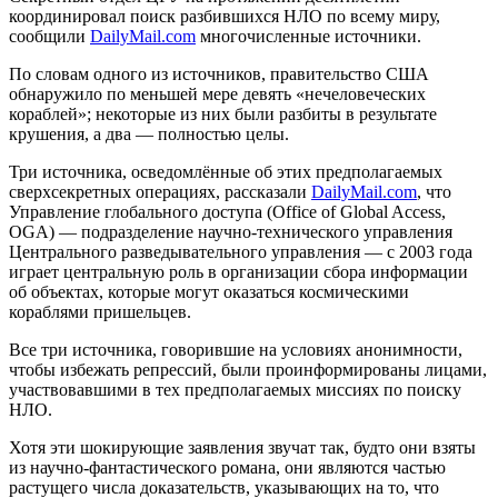
координировал поиск разбившихся НЛО по всему миру,
сообщили
DailyMail.com
многочисленные источники.
По словам одного из источников, правительство США
обнаружило по меньшей мере девять «нечеловеческих
кораблей»; некоторые из них были разбиты в результате
крушения, а два — полностью целы.
Три источника, осведомлённые об этих предполагаемых
сверхсекретных операциях, рассказали
DailyMail.com
, что
Управление глобального доступа (Office of Global Access,
OGA) — подразделение научно-технического управления
Центрального разведывательного управления — с 2003 года
играет центральную роль в организации сбора информации
об объектах, которые могут оказаться космическими
кораблями пришельцев.
Все три источника, говорившие на условиях анонимности,
чтобы избежать репрессий, были проинформированы лицами,
участвовавшими в тех предполагаемых миссиях по поиску
НЛО.
Хотя эти шокирующие заявления звучат так, будто они взяты
из научно-фантастического романа, они являются частью
растущего числа доказательств, указывающих на то, что