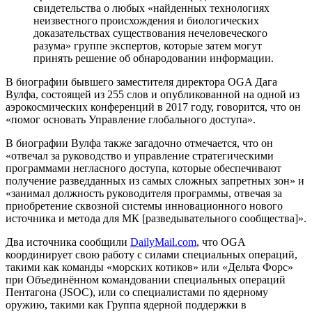
свидетельства о любых «найденных технологиях
неизвестного происхождения и биологических
доказательствах существования нечеловеческого
разума» группе экспертов, которые затем могут
принять решение об обнародовании информации.
В биографии бывшего заместителя директора OGA Дага
Вулфа, состоящей из 255 слов и опубликованной на одной из
аэрокосмических конференций в 2017 году, говорится, что он
«помог основать Управление глобального доступа».
В биографии Вулфа также загадочно отмечается, что он
«отвечал за руководство и управление стратегическими
программами негласного доступа, которые обеспечивают
получение разведданных из самых сложных запретных зон» и
«занимал должность руководителя программы, отвечая за
приобретение сквозной системы инновационного нового
источника и метода для МК [разведывательного сообщества]».
Два источника сообщили
DailyMail.com
, что OGA
координирует свою работу с силами специальных операций,
такими как команды «морских котиков» или «Дельта Форс»
при Объединённом командовании специальных операций
Пентагона (JSOC), или со специалистами по ядерному
оружию, такими как Группа ядерной поддержки в