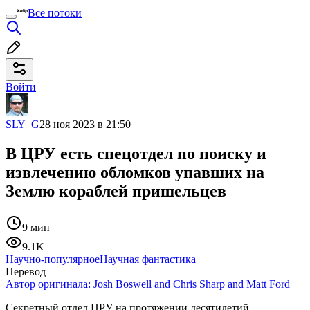
Все потоки
Войти
SLY_G
28 ноя 2023 в 21:50
В ЦРУ есть спецотдел по поиску и
извлечению обломков упавших на
Землю кораблей пришельцев
9 мин
9.1K
Научно-популярное
Научная фантастика
Перевод
Автор оригинала:
Josh Boswell and Chris Sharp and Matt Ford
Секретный отдел ЦРУ на протяжении десятилетий