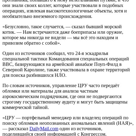
они знали своих коллег, которые участвовали в подобных
операциях, извлекая высокотехнологичные объекты, хотя и
необязательно внеземного происхождения.
«Безусловно, такое случается, — сказал бывший морской
котик. — Нам встречаются даже боеприпасы или оружие,
которое мы никогда не видели — мы всё это находим и
привозим обратно с собой».
Один из источников сообщил, что 24-я эскадрилья
специальной тактики Командования специальных операций
ВВС, базирующаяся на армейской авиабазе Поуп-Филд в
Северной Каролине, также участвовала в охране территорий
для поиска разбившихся НЛО.
По словам источников, управление ЦРУ часто передаёт
обломки или материалы для анализа частным
аэрокосмическим подрядчикам, где они не подвергаются
строгому государственному аудиту и могут быть защищены
коммерческой тайной.
«ЦРУ — портфельный менеджер или владелец операций по
поиску обломков неопознанных аномальных явлений (НАЯ)»,
— рассказал
DailyMail.com
один из источников,
поделившийся своей информацией с Конгрессом.