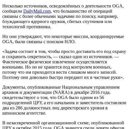
Несколько источников, осведомлённых о деятельности OGA,
сообщили
DailyMail.com
, что большинство её операций
связаны с более обычными задачами по поиску, например,
блуждающего ядерного оружия, сбитых спутников или
технологий противника.
Но они утверждают, что некоторые миссии, координируемые
OGA, были связаны с поиском НЛО.
«Задача состоит в том, чтобы просто доставить его под охрану
и сохранить секретность, — сказал один из источников. —
Фактическое физическое извлечение осуществляется
военными. Но он не хранится под контролем военных,
потому что им приходится вести слишком много записей.
Поэтому они довольно быстро передают их в частные руки».
Документы, опубликованные Национальным управлением
архивов и документации (NARA) в декабре 2016 года,
свидетельствуют о том, что OGA было одним из 56
подразделений ЦРУ, а его начальник и заместитель составляли
два из 286 должностных лиц директорского уровня в
шпионском агентстве.
В незасекреченной организационной схеме, опубликованной
ЦРУ в октябре 2015 года, OGA значится среди девяти офисов