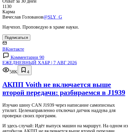
Охват за 30 дней
1130
Карма
Вячеслав Голованов
@SLY_G
Научпоп. Проповедую в храме науки.
Подписаться
ВКонтакте
Комментарии 90
ЕЖЕДНЕВНЫЙ ХАБР | 7 АВГ 2026
58K
4
АКПП Voith не включается выше
второй передачи: разбираемся в J1939
Изучаю шину CAN J1939 через написание самописных
утилит. Целенаправленно отключал датчик наддува для
проверки своих программ.
И здесь случай: Идёт выпуск машин на маршрут. На одном из
автобусов АКПП не включается выше второй передачи.