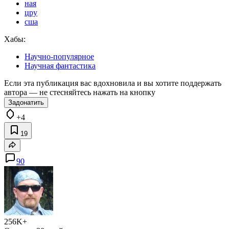
ная
цру
сша
Хабы:
Научно-популярное
Научная фантастика
Если эта публикация вас вдохновила и вы хотите поддержать
автора — не стесняйтесь нажать на кнопку
Задонатить
+4
19
90
256K+