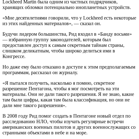
Lockheed Martin была одним из частных подрядчиков,
хранящих обломки потенциально инопланетных устройств.
«Мне десятилетиями говорили, что у Lockheed есть некоторые
из этих найденных материалов», — сказал он.
Будучи лидером большинства, Рид входил в «Банду восьми»
— избранную группу законодателей, которым был
предоставлен доступ к самым секретным тайнам страны,
слишком деликатным, чтобы широко делиться ими в
Конгрессе.
Но даже ему было отказано в доступе к этим предполагаемым
программам, рассказал он журналу.
«Я пытался получить, насколько я помню, секретное
разрешение Пентагона, чтобы я мог посмотреть на эти
материалы. Они не дали такого разрешения. Я не знаю, какие
там были цифры, какая там была классификация, но они не
дали мне такого разрешения».
В 2008 году Рид помог создать в Пентагоне новый отдел по
расследованию НЛО, чтобы изучать регулярные встречи
американских военных пилотов и других военнослужащих со
странными объектами в небе и на море.