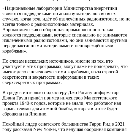
«Национальные лаборатории Министерства энергетики
являются подрядчиками по анализу материалов во всех
случаях, когда речь идёт об извлечённых радиоизотопах, но не
всегда только о радиоизотопных материалах.
Аэрокосмическая и оборонная промышленность также
являются подрядчиками, которые специально не занимаются
извлечёнными радиоизотопами, но они занимаются другими
нерадиоактивными материалами и неповреждёнными
кораблями».
По словам нескольких источников, многие из тех, кто
участвует в этих программах, могут даже не подозревать, что
имеют дело с нечеловеческими кораблями, из-за строгой
секретности и закрытости информации в таких
сверхсекретных программах.
В среду в интервью подкастеру Джо Рогану информатор
Дэвид Груш привёл пример инженеров Манхэттенского
проекта 1940-х годов, которые не знали, что работают над
взрывателями для атомной бомбы, которая в итоге будет
сброшена на Японию.
Покойный лидер сенатского большинства Гарри Рид в 2021
году рассказал New Yorker, что ведущая оборонная компания