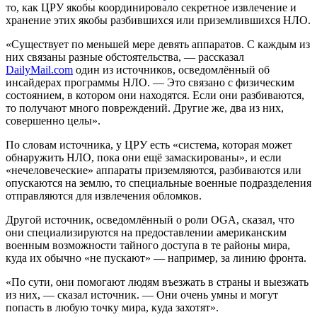
то, как ЦРУ якобы координировало секретное извлечение и
хранение этих якобы разбившихся или приземлившихся НЛО.
«Существует по меньшей мере девять аппаратов. С каждым из
них связаны разные обстоятельства, — рассказал
DailyMail.com
один из источников, осведомлённый об
инсайдерах программы НЛО. — Это связано с физическим
состоянием, в котором они находятся. Если они разбиваются,
то получают много повреждений. Другие же, два из них,
совершенно целы».
По словам источника, у ЦРУ есть «система, которая может
обнаружить НЛО, пока они ещё замаскированы», и если
«нечеловеческие» аппараты приземляются, разбиваются или
опускаются на землю, то специальные военные подразделения
отправляются для извлечения обломков.
Другой источник, осведомлённый о роли OGA, сказал, что
они специализируются на предоставлении американским
военным возможности тайного доступа в те районы мира,
куда их обычно «не пускают» — например, за линию фронта.
«По сути, они помогают людям въезжать в страны и выезжать
из них, — сказал источник. — Они очень умны и могут
попасть в любую точку мира, куда захотят».