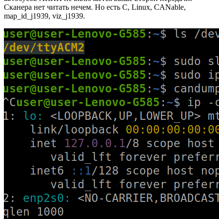
Сканера нет читать нечем. Но есть C, Linux, CANable,
map_id_j1939, viz_j1939.