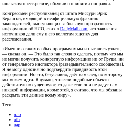
июльском пресс-релизе, объявив о принятии поправки.
Конгрессмен-республиканец от штата Миссури Эрик
Берлисон, входящий в неофициальную фракцию
законодателей, выступающих за большую прозрачность
информации об НЛО, сказал
DailyMail.com
, что заявления
источников дали ему и его коллегам зацепку для
расследования.
«Именно о таких особых программах мы и пытались узнать,
— сказал он. — Это было так сложно сделать, потому что мы
не могли получить конкретную информацию ни от Груша, ни
от генерального инспектора [разведывательного сообщества].
Я не могу однозначно подтвердить правдивость этой
информации. Но это, безусловно, даёт нам след, по которому
мы можем идти. Я думаю, что если подобные объекты
действительно существуют, то даже если они не дадут нам
никакой информации, кроме этой, я считаю, что мы обязаны
раскрыть эти данные всему миру».
Теги:
нло
ufo
uap