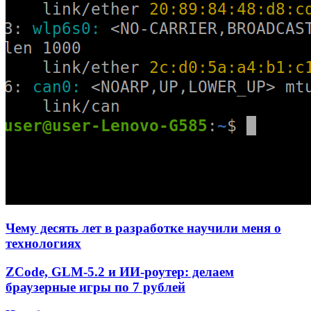
Чему десять лет в разработке научили меня о
технологиях
ZCode, GLM-5.2 и ИИ-роутер: делаем
браузерные игры по 7 рублей