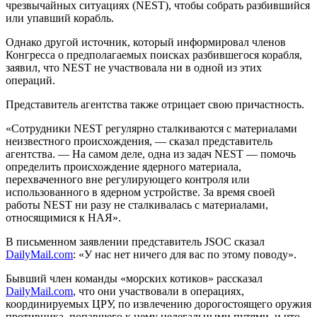
чрезвычайных ситуациях (NEST), чтобы собрать разбившийся
или упавший корабль.
Однако другой источник, который информировал членов
Конгресса о предполагаемых поисках разбившегося корабля,
заявил, что NEST не участвовала ни в одной из этих
операций.
Представитель агентства также отрицает свою причастность.
«Сотрудники NEST регулярно сталкиваются с материалами
неизвестного происхождения, — сказал представитель
агентства. — На самом деле, одна из задач NEST — помочь
определить происхождение ядерного материала,
перехваченного вне регулирующего контроля или
использованного в ядерном устройстве. За время своей
работы NEST ни разу не сталкивалась с материалами,
относящимися к НАЯ».
В письменном заявлении представитель JSOC сказал
DailyMail.com
: «У нас нет ничего для вас по этому поводу».
Бывший член команды «морских котиков» рассказал
DailyMail.com
, что они участвовали в операциях,
координируемых ЦРУ, по извлечению дорогостоящего оружия
противника, попавшего к нему нелегальными путями, и что