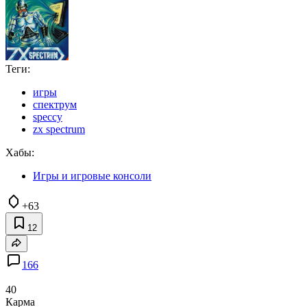
Теги:
игры
спектрум
speccy
zx spectrum
Хабы:
Игры и игровые консоли
+63
12
166
40
Карма