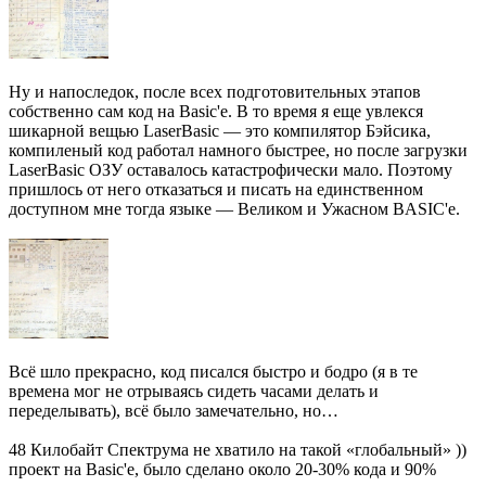
Ну и напоследок, после всех подготовительных этапов
собственно сам код на Basic'e. В то время я еще увлекся
шикарной вещью LaserBasic — это компилятор Бэйсика,
компиленый код работал намного быстрее, но после загрузки
LaserBasic ОЗУ оставалось катастрофически мало. Поэтому
пришлось от него отказаться и писать на единственном
доступном мне тогда языке — Великом и Ужасном BASIC'е.
Всё шло прекрасно, код писался быстро и бодро (я в те
времена мог не отрываясь сидеть часами делать и
переделывать), всё было замечательно, но…
48 Килобайт Спектрума не хватило на такой «глобальный» ))
проект на Basic'е, было сделано около 20-30% кода и 90%