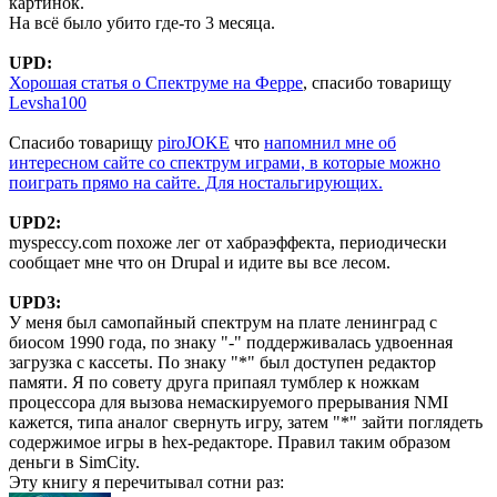
картинок.
На всё было убито где-то 3 месяца.
UPD:
Хорошая статья о Спектруме на Ферре
, спасибо товарищу
Levsha100
Спасибо товарищу
piroJOKE
что
напомнил мне об
интересном сайте со спектрум играми, в которые можно
поиграть прямо на сайте. Для ностальгирующих.
UPD2:
myspeccy.com похоже лег от хабраэффекта, периодически
сообщает мне что он Drupal и идите вы все лесом.
UPD3:
У меня был самопайный спектрум на плате ленинград с
биосом 1990 года, по знаку "-" поддерживалась удвоенная
загрузка с кассеты. По знаку "*" был доступен редактор
памяти. Я по совету друга припаял тумблер к ножкам
процессора для вызова немаскируемого прерывания NMI
кажется, типа аналог свернуть игру, затем "*" зайти поглядеть
содержимое игры в hex-редакторе. Правил таким образом
деньги в SimCity.
Эту книгу я перечитывал сотни раз: