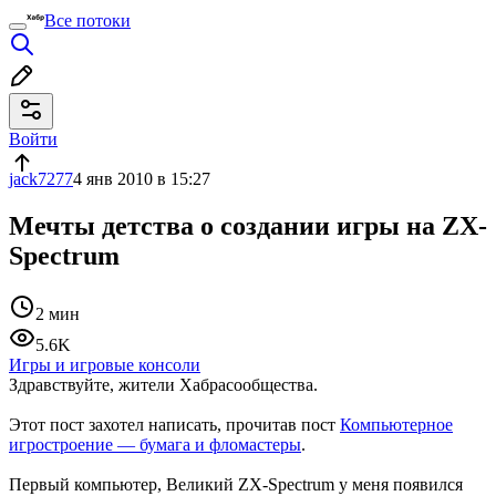
Все потоки
Войти
jack7277
4 янв 2010 в 15:27
Мечты детства о создании игры на ZX-
Spectrum
2 мин
5.6K
Игры и игровые консоли
Здравствуйте, жители Хабрасообщества.
Этот пост захотел написать, прочитав пост
Компьютерное
игростроение — бумага и фломастеры
.
Первый компьютер, Великий ZX-Spectrum у меня появился