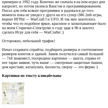
примерно в 1992 году. Конечно же сначала я на нем играл дни
напролет, но потом увлекся Basic'ом и программированием.
Писал для себя всякие программки и радовался до того
момента пока не увидел у друга на его супер i386 2mb игры,
вернее ИГРЫ — WarCraft I и UFO. И так мне захотелось
чтобы что-то подобное яркое, красивое и захватывающее было
на моем Старичке-Спектруме и году эдак в 96 я захотел
сделать Игру для себя — WarCrafter ;)
Осторожно, небольшой трафик!
Начал создавать спрайты, подбирать размеры и соотношение
размеров юнитов и зданий. Замок получился самый большой
— 7х8 знакомест, посередине картинки — шахта, справа от
нее таран замков, чуть выше — смотровые-защитные башни,
дом крестьян, катапульта, баллиста, сверху — это ферма :)
Картинки по тексту кликабельны