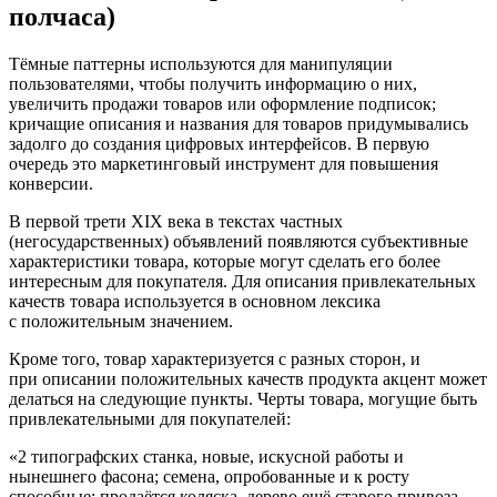
полчаса)
Тёмные паттерны используются для манипуляции
пользователями, чтобы получить информацию о них,
увеличить продажи товаров или оформление подписок;
кричащие описания и названия для товаров придумывались
задолго до создания цифровых интерфейсов. В первую
очередь это маркетинговый инструмент для повышения
конверсии.
В первой трети XIX века в текстах частных
(негосударственных) объявлений появляются субъективные
характеристики товара, которые могут сделать его более
интересным для покупателя. Для описания привлекательных
качеств товара используется в основном лексика
с положительным значением.
Кроме того, товар характеризуется с разных сторон, и
при описании положительных качеств продукта акцент может
делаться на следующие пункты. Черты товара, могущие быть
привлекательными для покупателей:
«2 типографских станка, новые, искусной работы и
нынешнего фасона; семена, опробованные и к росту
способные; продаётся коляска, дерево ещё старого привоза,