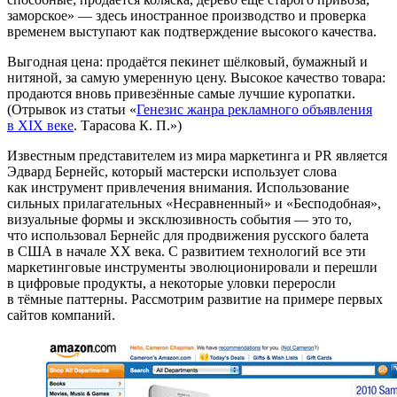
заморское» — здесь иностранное производство и проверка
временем выступают как подтверждение высокого качества.
Выгодная цена: продаётся пекинет шёлковый, бумажный и
нитяной, за самую умеренную цену. Высокое качество товара:
продаются вновь привезённые самые лучшие куропатки.
(Отрывок из статьи «
Генезис жанра рекламного объявления
в ХІХ веке
. Тарасова К. П.»)
Известным представителем из мира маркетинга и PR является
Эдвард Бернейс, который мастерски использует слова
как инструмент привлечения внимания. Использование
сильных прилагательных «Несравненный» и «Бесподобная»,
визуальные формы и эксклюзивность события — это то,
что использовал Бернейс для продвижения русского балета
в США в начале XX века. С развитием технологий все эти
маркетинговые инструменты эволюционировали и перешли
в цифровые продукты, а некоторые уловки переросли
в тёмные паттерны. Рассмотрим развитие на примере первых
сайтов компаний.