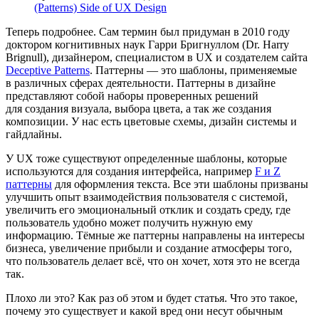
(Patterns) Side of UX Design
Теперь подробнее. Сам термин был придуман в 2010 году
доктором когнитивных наук Гарри Бригнуллом (Dr. Harry
Brignull), дизайнером, специалистом в UX и создателем сайта
Deceptive Patterns
. Паттерны — это шаблоны, применяемые
в различных сферах деятельности. Паттерны в дизайне
представляют собой наборы проверенных решений
для создания визуала, выбора цвета, а так же создания
композиции. У нас есть цветовые схемы, дизайн системы и
гайдлайны.
У UX тоже существуют определенные шаблоны, которые
используются для создания интерфейса, например
F и Z
паттерны
для оформления текста. Все эти шаблоны призваны
улучшить опыт взаимодействия пользователя с системой,
увеличить его эмоциональный отклик и создать среду, где
пользователь удобно может получить нужную ему
информацию. Тёмные же паттерны направлены на интересы
бизнеса, увеличение прибыли и создание атмосферы того,
что пользователь делает всё, что он хочет, хотя это не всегда
так.
Плохо ли это? Как раз об этом и будет статья. Что это такое,
почему это существует и какой вред они несут обычным