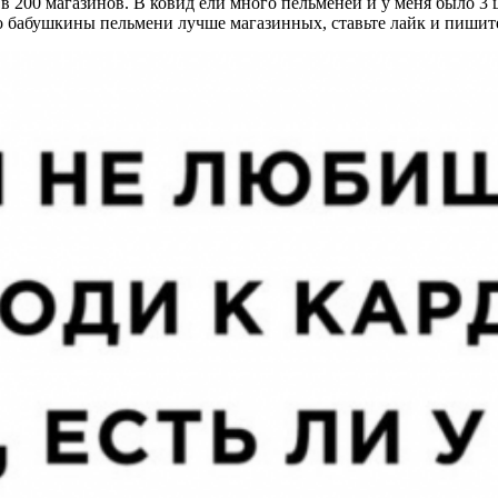
в 200 магазинов. В ковид ели много пельменей и у меня было 3 ц
то бабушкины пельмени лучше магазинных, ставьте лайк и пишит