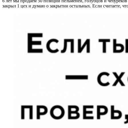
6 лет мы продаем 50 позиций пельменей, голубцов и чебуреков 
закрыл 1 цех и думаю о закрытии остальных. Если считаете, ч