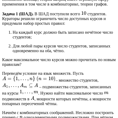
применения в том числе в комбинаторике, теории графов.
Задача 1 (ШАД).
В ШАД поступили всего
студентов.
Кураторы решили ограничить число доступных курсов и
придумали набор простых правил:
На каждый курс должно быть записано нечётное число
студентов;
Для любой пары курсов число студентов, записанных
одновременно на оба, чётно.
Какое максимальное число курсов можно прочитать по новым
правилам?
Переведём условие на язык множеств. Пусть
– множество студентов,
– подмножества студентов, записанных
на курсы
. Нужно найти максимальное число
подмножеств в
, мощности которых нечётны, а мощности
попарных пересечений чётны.
Начнём с комбинаторных соображений. Несложно построить
пример с
одноэлементными подмножествами. При чётном