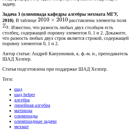
задачу.
Задача 3 (олимпиада кафедры алгебры мехмата МГУ,
2010)
. В таблице
расставлены элементы поля
. Известно, что разность любых двух столбцов есть
столбец, содержащий поровну элементов 0, 1 и 2. Докажите,
что разность любых двух строк является строкой, содержащей
поровну элементов 0, 1 и 2.
Автор статьи: Андрей Канунников, к. ф.-м. н., преподаватель
ШАД Хелпер.
Статья подготовлена при поддержке ШАД Хелпер.
Теги:
шад
шад helper
алгебра
линейная алгебра
матрицы
олимпиады
олимпиадные задачи
мехмат