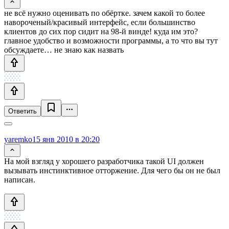
не всё нужно оценивать по обёртке. зачем какой то более
навороченый/красивый интерфейс, если большинство
клиентов до сих пор сидит на 98-й винде! куда им это?
главное удобство и возможности программы, а то что вы тут
обсуждаете… не знаю как назвать
Ответить
yaremko
15 янв 2010 в 20:20
На мой взгляд у хорошего разработчика такой UI должен
вызывать инстинктивное отторжение. Для чего бы он не был
написан.