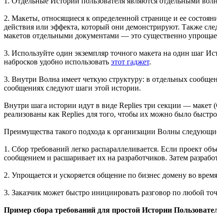
1. Отдельные Истории пользователя являются отдельными волн
2. Макеты, относящиеся к определенной странице и ее состоян
действия или эффекта, который они демонстрируют. Также сле
макетов отдельными документами — это существенно упрощает
3. Используйте один экземпляр точного макета на один шаг И
набросков удобно использовать
этот гаджет
.
3. Внутри Волна имеет четкую структуру: в отдельных сообще
сообщениях следуют шаги этой истории.
Внутри шага истории идут в виде Replies три секции — макет (
реализованы как Replies для того, чтобы их можно было быстр
Преимущества такого подхода к организации Волны следующи
1. Сбор требований легко распараллеливается. Если проект об
сообщением и расшаривает их на разработчиков. Затем разраб
2. Упрощается и ускоряется общение по бизнес домену во врем
3. Заказчик может быстро инициировать разговор по любой то
Пример сбора требований для простой Истории Пользовате