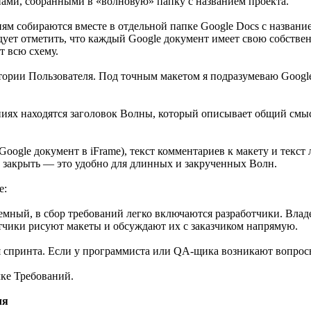
ами, собранными в «волновую» папку с названием проекта.
иям собираются вместе в отдельной папке Google Docs с названи
дует отметить, что каждый Google документ имеет свою собстве
 всю схему.
стории Пользователя. Под точным макетом я подразумеваю Googl
ниях находятся заголовок Волны, который описывает общий смыс
Google документ в iFrame), текст комментариев к макету и текст
о закрыть — это удобно для длинных и закрученных Волн.
е:
ъемный, в сбор требований легко включаются разработчики. Вла
отчики рисуют макеты и обсуждают их с заказчиком напрямую.
я спринта. Если у программиста или QA-щика возникают вопросы
чке Требований.
ля