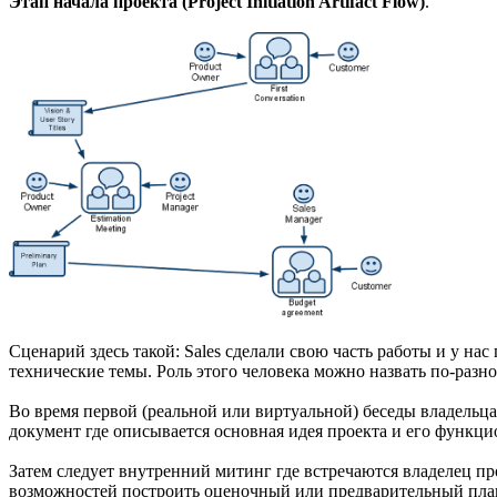
Этап начала проекта (Project Initiation Artifact Flow)
.
Сценарий здесь такой: Sales сделали свою часть работы и у на
технические темы. Роль этого человека можно назвать по-разно
Во время первой (реальной или виртуальной) беседы владельца 
документ где описывается основная идея проекта и его функци
Затем следует внутренний митинг где встречаются владелец про
возможностей построить оценочный или предварительный план 