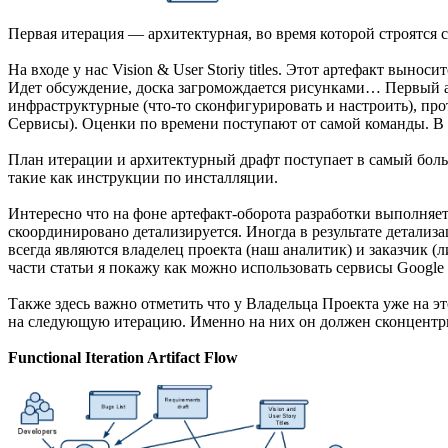
Первая итерация — архитектурная, во время которой строятся 
На входе у нас Vision & User Storiy titles. Этот артефакт вы
Идет обсуждение, доска загромождается рисунками… Первый а
инфраструктурные (что-то сконфигурировать и настроить), пр
Сервисы). Оценки по времени поступают от самой команды. В 
План итерации и архитектурный драфт поступает в самый больш
такие как инструкции по инсталляции.
Интересно что на фоне артефакт-оборота разработки выполняет
скоординировано детализируется. Иногда в результате детализ
всегда являются владелец проекта (наш аналитик) и заказчик (
части статьи я покажу как можно использовать сервисы Google
Также здесь важно отметить что у Владельца Проекта уже на 
на следующую итерацию. Именно на них он должен сконцентрир
Functional Iteration Artifact Flow