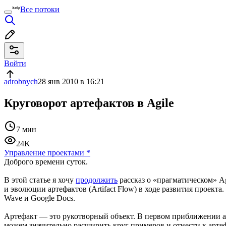
Все потоки
Войти
adrobnych
28 янв 2010 в 16:21
Круговорот артефактов в Agile
7 мин
24K
Управление проектами
*
Доброго времени суток.
В этой статье я хочу
продолжить
рассказ о «прагматическом» Ag
и эволюции артефактов (Artifact Flow) в ходе развития проек
Wave и Google Docs.
Артефакт — это рукотворный объект. В первом приближении а
можем значительно расширить круг примеров и отнести к арте