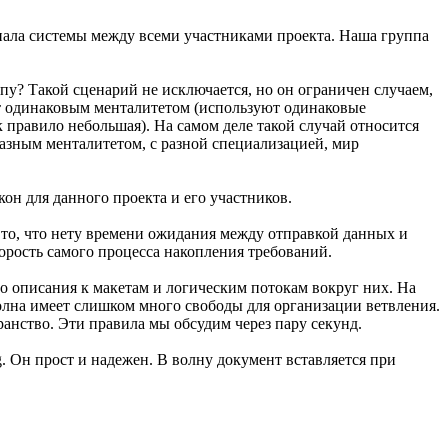
онала системы между всеми участниками проекта. Наша группа
йпу? Такой сценарий не исключается, но он ограничен случаем,
ют одинаковым менталитетом (используют одинаковые
 правило небольшая). На самом деле такой случай относится
разным менталитетом, с разной специализацией, мир
кон для данного проекта и его участников.
то, что нету времени ожидания между отправкой данных и
орость самого процесса накопления требований.
то описания к макетам и логическим потокам вокруг них. На
волна имеет слишком много свободы для организации ветвления.
анство. Эти правила мы обсудим через пару секунд.
. Он прост и надежен. В волну документ вставляется при