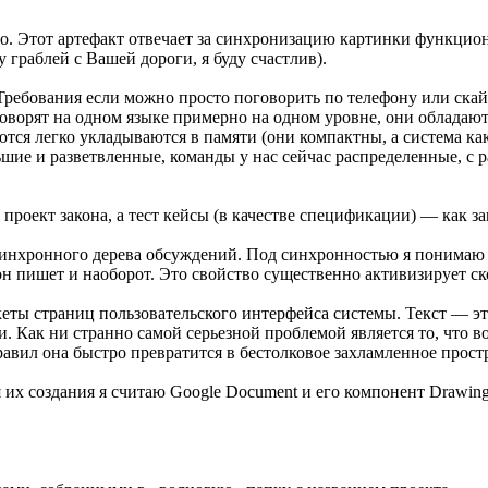
но. Этот артефакт отвечает за синхронизацию картинки функци
 граблей с Вашей дороги, я буду счастлив).
ь Требования если можно просто поговорить по телефону или ска
 говорят на одном языке примерно на одном уровне, они облада
ся легко укладываются в памяти (они компактны, а система как
шие и разветвленные, команды у нас сейчас распределенные, с 
роект закона, а тест кейсы (в качестве спецификации) — как за
синхронного дерева обсуждений. Под синхронностью я понимаю 
н пишет и наоборот. Это свойство существенно активизирует ск
кеты страниц пользовательского интерфейса системы. Текст — э
ки. Как ни странно самой серьезной проблемой является то, что 
авил она быстро превратится в бестолковое захламленное простр
их создания я считаю Google Document и его компонент Drawing