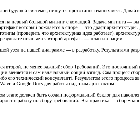
слои будущей системы, пишутся прототипы темных мест. Давайте
носится на первый большой митинг с командой. Задача митинга —
ртефакт который рождается в споре — это драфт архитетктуры.
ототипы (проверить что архитектурная идея работает), архитек
результате появляется второй артефакт — план итерации.
ой узел на нашей диаграмме — в разработку. Результатами разр
ся второй, не менее важный: сбор Требований. Это постоянный п
ации меняется и сам изначальный общий взгляд. Сам процесс сбо
либо его технический консультант). Результатом этого процесса
 Wave и Google Docs для работы над этим артефактом.
этом этапе должен быть создан неформальный бэклог для накопл
овать работу по сбору требований. Эта практика — сбор «напе