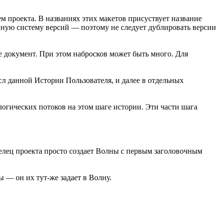
ем проекта. В названиях этих макетов присуствует название
нную систему версий — поэтому не следует дублировать версии
e документ. При этом набросков может быть много. Для
л данной Истории Пользователя, и далее в отдельных
 логических потоков на этом шаге истории. Эти части шага
делец проекта просто создает Волны с первым заголовочным
 — он их тут-же задает в Волну.