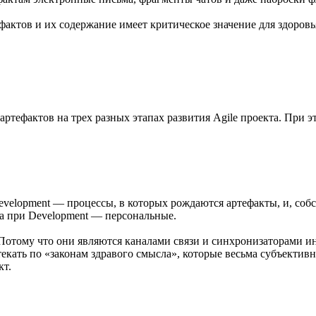
актов и их содержание имеет критическое значение для здоровья
ртефактов на трех разных этапах развития Agile проекта. При э
Development — процессы, в которых рождаются артефакты, и, соб
а при Development — персональные.
отому что они являются каналами связи и синхронизаторами ин
екать по «законам здравого смысла», которые весьма субъективны
кт.