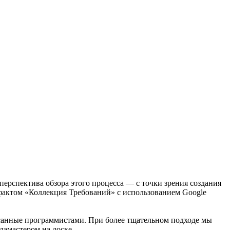
 перспектива обзора этого процесса — с точки зрения создания
тефактом «Коллекция Требований» с использованием Google
санные программистами. При более тщательном подходе мы
ламастером на доске.