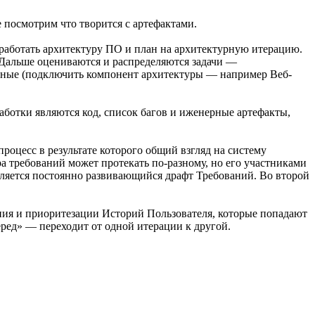
 посмотрим что творится с артефактами.
 выработать архитектуру ПО и план на архитектурную итерацию.
 Дальше оцениваются и распределяются задачи —
турные (подключить компонент архитектуры — например Веб-
аботки являются код, список багов и иженерные артефакты,
роцесс в результате которого общий взгляд на систему
ра требований может протекать по-разному, но его участниками
 является постоянно развивающийся драфт Требований. Во второй
ения и приоритезации Историй Пользователя, которые попадают
ред» — переходит от одной итерации к другой.