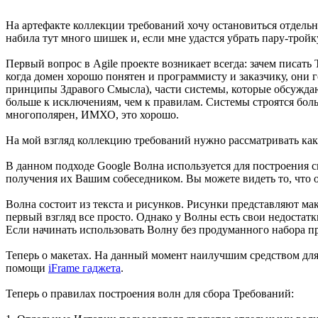
На артефакте коллекции требований хочу остановиться отдель
набила тут много шишек и, если мне удастся убрать пару-тройку
Первый вопрос в Agile проекте возникает всегда: зачем писат
когда домен хорошо понятен и программисту и заказчику, они
принципы Здравого Смысла), части системы, которые обсуждают
больше к исключениям, чем к правилам. Системы строятся боль
многополярен, ИМХО, это хорошо.
На мой взгляд коллекцию требований нужно рассматривать как п
В данном подходе Google Волна используется для построения 
получения их Вашим собеседником. Вы можете видеть то, что о
Волна состоит из текста и рисунков. Рисунки представляют ма
первый взгляд все просто. Однако у Волны есть свои недостат
Если начинать использовать Волну без продуманного набора пр
Теперь о макетах. На данный момент наилучшим средством для 
помощи
iFrame гаджета
.
Теперь о правилах построения волн для сбора Требований: