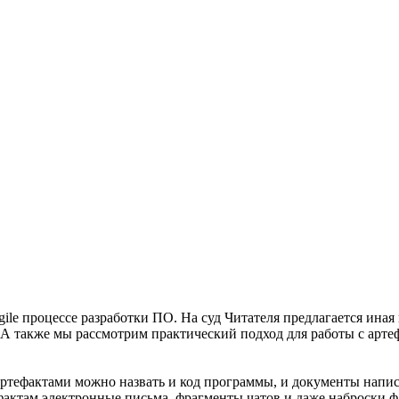
ile процессе разработки ПО. На суд Читателя предлагается иная
та. А также мы рассмотрим практический подход для работы с ар
ртефактами можно назвать и код программы, и документы напи
фактам электронные письма, фрагменты чатов и даже наброски ф