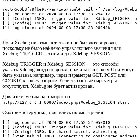
root@5c0b8f79fbe9:/var/www/html# tail -f /var/log/Xdebu
[1] Log opened at 2024-08-08 17:38:38.254112

[1] [Config] INFO: Trigger value for 'Xdebug_TRIGGER' n
[1] [Config] INFO: Trigger value for 'Xdebug_SESSION' n
Логи Xdebug показывают, что он не был активирован,
поскольку не было найдено управляющего значения для
Xdebug_TRIGGER, а затем и для Xdebug_SESSION.
Xdebug_TRIGGER и Xdebug_SESSION — это способы
указать Xdebug, когда он должен начинать отладку. Они могут
быть указаны, например, через параметры GET, POST или
COOKIE в вашем запросе. Если указанные параметры
отсутствуют, Xdebug не будет активирован.
Давайте изменим наш запрос на
http://127.0.0.1:8080/index.php?Xdebug_SESSION=start
Смотрим в терминал, появились новые строчки:
[1] Log opened at 2024-08-08 17:52:52.050010

[1] [Config] INFO: Trigger value for 'Xdebug_TRIGGER' n
[1] [Config] INFO: No shared secret: Activating

[1] [Step Debug] INFO: Connecting to configured address