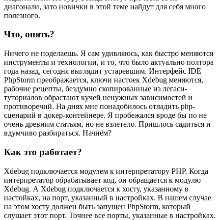
диагонали, зато новички в этой теме найдут для себя много
полезного.
Что, опять?
Ничего не поделаешь. Я сам удивляюсь, как быстро меняются
инструменты и технологии, и то, что было актуально полтора
года назад, сегодня выглядит устаревшим. Интерфейс IDE
PhpStorm преображается, ключи настоек Xdebug меняются,
рабочие рецепты, бездумно скопированные из легаси-
туториалов обрастают кучей ненужных зависимостей и
противоречий. На днях мне понадобилось отладить php-
сценарий в докер-контейнере. Я пробежался вроде бы по не
очень древним статьям, но не взлетело. Пришлось садиться и
вдумчиво разбираться. Начнём?
Как это работает?
Xdebug подключается модулем к интерпретатору PHP. Когда
интерпретатор обрабатывает код, он обращается к модулю
Xdebug. А Xdebug подключается к хосту, указанному в
настойках, на порт, указанный в настройках. В нашем случае
на этом хосту должен быть запущен PhpStorm, который
слушает этот порт. Точнее все порты, указанные в настройках.