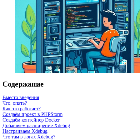
Содержание
Вместо введения
Что, опять?
Как это работает?
Создаём проект в PHPStorm
Создаём контейнер Docker
Добавляем расширение Xdebug
Настраиваем Xdebug
Что там в логах Xdebug?