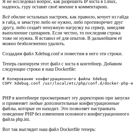
Я не исследовал вопрос, как разрешить IP хоста в Linux,
надеюсь, гуру оставят своё мнение в комментариях.
Всё обилие остальных настроек, как правило, кочует из гайда
в гайд, и зачастую либо не нужно, либо противоречит друг
другу, либо создаёт ненужную нагрузку на сервер, замедляя
выполнение сценариев. Если честно, то последняя строка
тоже не нужна. Я вставил её для опытов. В дальнейшем её
можно безболезненно удалить.
Создадим файл Xdebug.conf и поместим в него эти строки.
Теперь скопируем этот файл с хоста в контейнер. Добавим
следующие строки в наш Dockerfile:
# Копирование конфигурационного файла Xdebug

PHP в контейнере просматривает эту директорию при запуске
и применяет любые дополнительные конфигурационные
файлы, которые он находит. Это позволяет настраивать
поведение PHP без изменения основного конфигурационного
файла php.ini.
Вот так выглядит наш файл Dockerfile теперь: