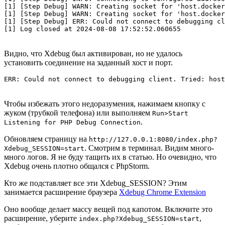
[1] [Step Debug] WARN: Creating socket for 'host.docker
[1] [Step Debug] WARN: Creating socket for 'host.docker
[1] [Step Debug] ERR: Could not connect to debugging cl
Видно, что Xdebug был активирован, но не удалось
установить соединение на заданный хост и порт.
Чтобы избежать этого недоразумения, нажимаем кнопку с
жуком (трубкой телефона) или выполняем
Run>Start
.
Listening for PHP Debug Connection
Обновляем страницу на
http://127.0.0.1:8080/index.php?
. Смотрим в терминал. Видим много-
Xdebug_SESSION=start
много логов. Я не буду тащить их в статью. Но очевидно, что
Xdebug очень плотно общался с PhpStorm.
Кто же подставляет все эти Xdebug_SESSION? Этим
занимается расширение браузера
Xdebug Chrome Extension
Оно вообще делает массу вещей под капотом. Включите это
расширение, уберите
,
index.php?Xdebug_SESSION=start