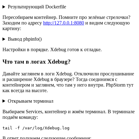
Результирующий Dockerfile
Пересобираем контейнер. Помните про зелёные стрелочки?
Заходим по адресу
http://127.0.0.1:8080
и видим следующую
картину:
Вывод phpinfo()
Настройки в порядке. Xdebug готов к отладке.
Что там в логах Xdebug?
Давайте заглянем в логи Xdebug. Отключили прослушивание
и расширение Xdebug в браузере? Тогда соединимся с
контейнером и заглянем, что там у него внутри. PhpStorm тут
как всегда на высоте.
Открываем терминал
Выбираем Services, контейнер и жмём терминал. В терминале
подаём команду:
tail -f /var/log/Xdebug.log
В ответ получаем следующие сообщения: