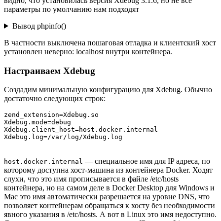
видно, что установилась версия Xdebug 3.1.6, но не все
параметры по умолчанию нам подходят
Вывод phpinfo()
В частности выключена пошаговая отладка и клиентский хост
установлен неверно: localhost внутри контейнера.
Настраиваем Xdebug
Создадим минимальную конфигурацию для Xdebug. Обычно
достаточно следующих строк:
zend_extension=Xdebug.so

Xdebug.mode=debug

Xdebug.client_host=host.docker.internal

— специальное имя для IP адреса, по
host.docker.internal
которому доступна хост-машина из контейнера Docker. Ходят
слухи, что это имя прописывается в файле /etc/hosts
контейнера, но на самом деле в Docker Desktop для Windows и
Mac это имя автоматически разрешается на уровне DNS, что
позволяет контейнерам обращаться к хосту без необходимости
явного указания в /etc/hosts. А вот в Linux это имя недоступно.