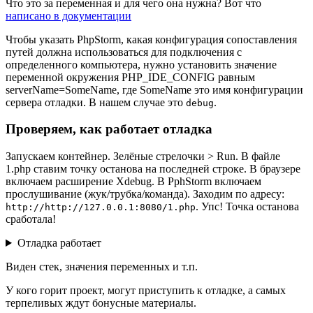
Что это за переменная и для чего она нужна? Вот что
написано в документации
Чтобы указать PhpStorm, какая конфигурация сопоставления
путей должна использоваться для подключения с
определенного компьютера, нужно установить значение
переменной окружения PHP_IDE_CONFIG равным
serverName=SomeName, где SomeName это имя конфигурации
сервера отладки. В нашем случае это
.
debug
Проверяем, как работает отладка
Запускаем контейнер. Зелёные стрелочки > Run. В файле
1.php ставим точку останова на последней строке. В браузере
включаем расширение Xdebug. В PphStorm включаем
прослушивание (жук/трубка/команда). Заходим по адресу:
. Упс! Точка останова
http://http://127.0.0.1:8080/1.php
сработала!
Отладка работает
Виден стек, значения переменных и т.п.
У кого горит проект, могут приступить к отладке, а самых
терпеливых ждут бонусные материалы.