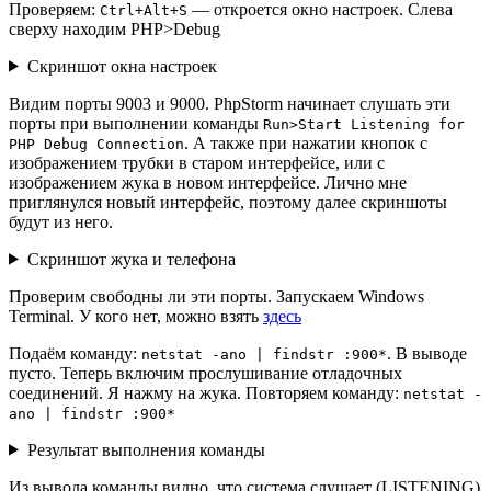
Проверяем:
— откроется окно настроек. Слева
Ctrl+Alt+S
сверху находим PHP>Debug
Скриншот окна настроек
Видим порты 9003 и 9000. PhpStorm начинает слушать эти
порты при выполнении команды
Run>Start Listening for
. А также при нажатии кнопок с
PHP Debug Connection
изображением трубки в старом интерфейсе, или с
изображением жука в новом интерфейсе. Лично мне
приглянулся новый интерфейс, поэтому далее скриншоты
будут из него.
Скриншот жука и телефона
Проверим свободны ли эти порты. Запускаем Windows
Terminal. У кого нет, можно взять
здесь
Подаём команду:
. В выводе
netstat -ano | findstr :900*
пусто. Теперь включим прослушивание отладочных
соединений. Я нажму на жука. Повторяем команду:
netstat -
ano | findstr :900*
Результат выполнения команды
Из вывода команды видно, что система слушает (LISTENING)