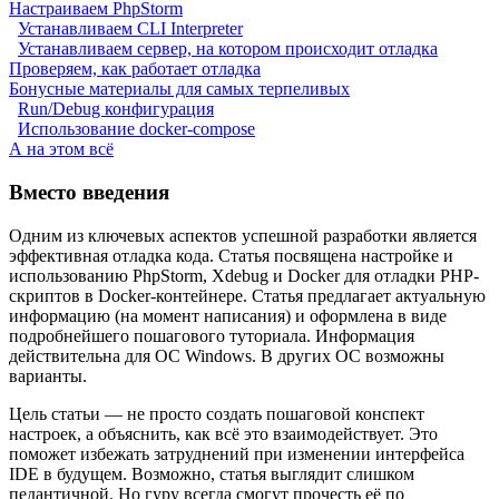
Настраиваем PhpStorm
Устанавливаем CLI Interpreter
Устанавливаем сервер, на котором происходит отладка
Проверяем, как работает отладка
Бонусные материалы для самых терпеливых
Run/Debug конфигурация
Использование docker-compose
А на этом всё
Вместо введения
Одним из ключевых аспектов успешной разработки является
эффективная отладка кода. Статья посвящена настройке и
использованию PhpStorm, Xdebug и Docker для отладки PHP-
скриптов в Docker-контейнере. Статья предлагает актуальную
информацию (на момент написания) и оформлена в виде
подробнейшего пошагового туториала. Информация
действительна для ОС Windows. В других ОС возможны
варианты.
Цель статьи — не просто создать пошаговой конспект
настроек, а объяснить, как всё это взаимодействует. Это
поможет избежать затруднений при изменении интерфейса
IDE в будущем. Возможно, статья выглядит слишком
педантичной. Но гуру всегда смогут прочесть её по