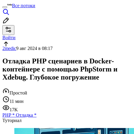
Все потоки
Войти
2medic
9 авг 2024 в 08:17
Отладка PHP сценариев в Docker-
контейнере с помощью PhpStorm и
Xdebug. Глубокое погружение
Простой
11 мин
17K
PHP
*
Отладка
*
Туториал