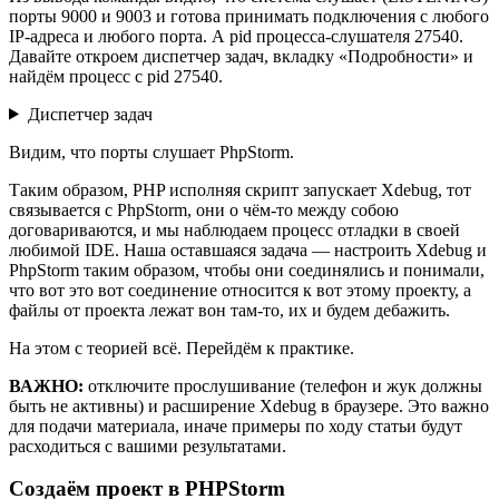
порты 9000 и 9003 и готова принимать подключения с любого
IP-адреса и любого порта. А pid процесса-слушателя 27540.
Давайте откроем диспетчер задач, вкладку «Подробности» и
найдём процесс с pid 27540.
Диспетчер задач
Видим, что порты слушает PhpStorm.
Таким образом, PHP исполняя скрипт запускает Xdebug, тот
связывается с PhpStorm, они о чём-то между собою
договариваются, и мы наблюдаем процесс отладки в своей
любимой IDE. Наша оставшаяся задача — настроить Xdebug и
PhpStorm таким образом, чтобы они соединялись и понимали,
что вот это вот соединение относится к вот этому проекту, а
файлы от проекта лежат вон там-то, их и будем дебажить.
На этом с теорией всё. Перейдём к практике.
ВАЖНО:
отключите прослушивание (телефон и жук должны
быть не активны) и расширение Xdebug в браузере. Это важно
для подачи материала, иначе примеры по ходу статьи будут
расходиться с вашими результатами.
Создаём проект в PHPStorm