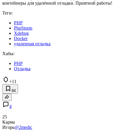
контейнеры для удалённой отладки. Приятной работы!
Теги:
PHP
PhpStorm
Xdebug
Docker
удаленная отладка
Хабы:
PHP
Отладка
+11
84
4
25
Карма
Игорь
@2medic