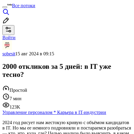
Все потоки
Войти
sobesit
15 авг 2024 в 09:15
2000 откликов за 5 дней: в IT уже
тесно?
Простой
7 мин
123K
Управление персоналом
*
Карьера в IT-индустрии
2024 год рисует нам жестокую кривую с объёмом кандидатов
в IT. Но мы ее немного подровняли и постараемся разобраться
— кто, что, куда, где? Целью анализа было выяснить, в каком