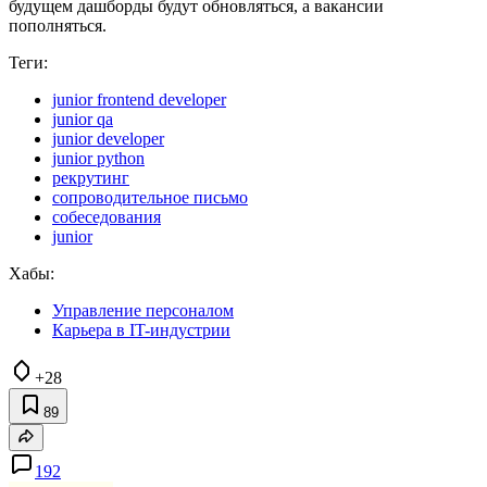
будущем дашборды будут обновляться, а вакансии
пополняться.
Теги:
junior frontend developer
junior qa
junior developer
junior python
рекрутинг
сопроводительное письмо
собеседования
junior
Хабы:
Управление персоналом
Карьера в IT-индустрии
+28
89
192