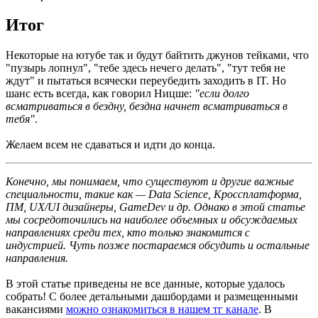
Итог
Некоторые на ютубе так и будут байтить джунов тейками, что
"пузырь лопнул", "тебе здесь нечего делать", "тут тебя не
ждут" и пытаться всячески переубедить заходить в IT. Но
шанс есть всегда, как говорил Ницше:
"если долго
всматриваться в бездну, бездна начнет всматриваться в
тебя"
.
Желаем всем не сдаваться и идти до конца.
Конечно, мы понимаем, что существуют и другие важные
специальности, такие как — Data Science, Кроссплатформа,
ПМ, UX/UI дизайнеры, GameDev и др. Однако в этой статье
мы сосредоточились на наиболее объемных и обсуждаемых
направлениях среди тех, кто только знакомится с
индустрией. Чуть позже постараемся обсудить и остальные
направления.
В этой статье приведены не все данные, которые удалось
собрать! С более детальными дашбордами и размещенными
вакансиями
можно ознакомиться в нашем тг канале
. В