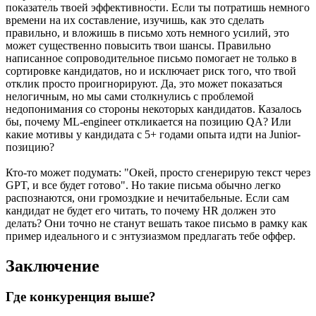
показатель твоей эффективности. Если ты потратишь немного
времени на их составление, изучишь, как это сделать
правильно, и вложишь в письмо хоть немного усилий, это
может существенно повысить твои шансы. Правильно
написанное сопроводительное письмо помогает не только в
сортировке кандидатов, но и исключает риск того, что твой
отклик просто проигнорируют. Да, это может показаться
нелогичным, но мы сами столкнулись с проблемой
недопонимания со стороны некоторых кандидатов. Казалось
бы, почему ML-engineer откликается на позицию QA? Или
какие мотивы у кандидата с 5+ годами опыта идти на Junior-
позицию?
Кто-то может подумать: "Окей, просто сгенерирую текст через
GPT, и все будет готово". Но такие письма обычно легко
распознаются, они громоздкие и нечитабельные. Если сам
кандидат не будет его читать, то почему HR должен это
делать? Они точно не станут вешать такое письмо в рамку как
пример идеального и с энтузиазмом предлагать тебе оффер.
Заключение
Где конкуренция выше?