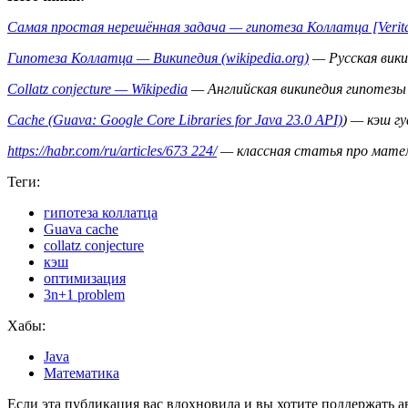
Самая простая нерешённая задача — гипотеза Коллатца [Verita
Гипотеза Коллатца — Википедия (wikipedia.org)
— Русская вики
Collatz conjecture — Wikipedia
— Английская википедия гипотезы
Cache (Guava: Google Core Libraries for Java 23.0 API)
) — кэш гу
https://habr.com/ru/articles/673 224/
— классная статья про матем
Теги:
гипотеза коллатца
Guava cache
collatz conjecture
кэш
оптимизация
3n+1 problem
Хабы:
Java
Математика
Если эта публикация вас вдохновила и вы хотите поддержать а