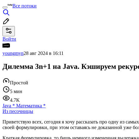
Все потоки
Войти
youngmyn
28 авг 2024 в 16:11
Дилемма 3n+1 на Java. Кэшируем реку
Простой
5 мин
4.7K
Java
*
Математика
*
Из песочницы
Приветствую всех, сегодня я хочу рассказать про одну из сам
своей формулировки, при этом оставаясь не доказанной уже бол
Краткая формулировка, то бишь немного измененная выдержка