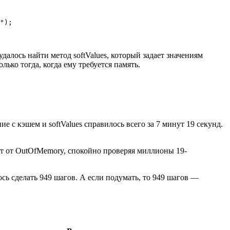
");

далось найти метод softValues, который задает значениям
ько тогда, когда ему требуется память.
е с кэшем и softValues справилось всего за 7 минут 19 секунд.
ает от OutOfMemory, спокойно проверяя миллионы 19-
ось сделать 949 шагов. А если подумать, то 949 шагов —