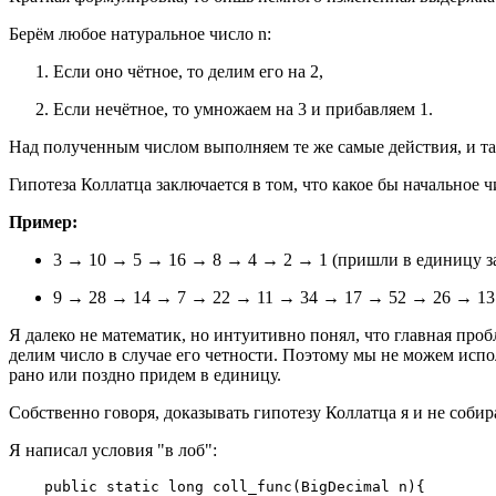
Берём любое натуральное число n:
Если оно чётное, то делим его на 2,
Если нечётное, то умножаем на 3 и прибавляем 1.
Над полученным числом выполняем те же самые действия, и та
Гипотеза Коллатца заключается в том, что какое бы начальное 
Пример:
3
→
10
→
5
→
16
→
8
→
4
→
2
→
1 (пришли в единицу за
9
→
28
→
14
→
7
→
22
→
11
→
34
→
17
→
52
→
26
→
1
Я далеко не математик, но интуитивно понял, что главная пробл
делим число в случае его четности. Поэтому мы не можем исп
рано или поздно придем в единицу.
Собственно говоря, доказывать гипотезу Коллатца я и не собир
Я написал условия "в лоб":
    public static long coll_func(BigDecimal n){
