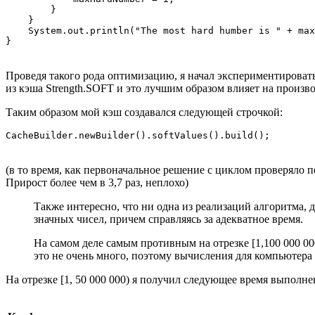
        }

    }

    System.out.println("The most hard humber is " + max
}
Проведя такого рода оптимизацию, я начал экспериментировать 
из кэша Strength.SOFT и это лучшим образом влияет на производ
Таким образом мой кэш создавался следующей строчкой:
CacheBuilder.newBuilder().softValues().build();
(в то время, как первоначальное решение с циклом проверяло п
Прирост более чем в 3,7 раз, неплохо)
Также интересно, что ни одна из реализаций алгоритма, 
значных чисел, причем справляясь за адекватное время.
На самом деле самым противным на отрезке [1,100 000 000
это не очень много, поэтому вычисления для компьютера
На отрезке [1, 50 000 000) я получил следующее время выполн