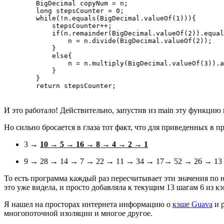
        BigDecimal copyNum = n;

        long stepsCounter = 0;

        while(!n.equals(BigDecimal.valueOf(1))){

            stepsCounter++;

            if(n.remainder(BigDecimal.valueOf(2)).equal
                n = n.divide(BigDecimal.valueOf(2));

            }

            else{

                n = n.multiply(BigDecimal.valueOf(3)).a
            }

        }

        return stepsCounter;
И это работало! Действительно, запустив из main эту функцию 
Но сильно бросается в глаза тот факт, что для приведенных в 
3
→
10 →
5 →
16 →
8 →
4 →
2 →
1
9
→
28
→
14
→
7
→
22
→
11
→
34
→
17
→
52
→
26
→
13
То есть программа каждый раз пересчитывает эти значения по но
это уже видела, и просто добавляла к текущим 13 шагам 6 из кэ
Я нашел на просторах интернета информацию о
кэше Guava
и р
многопоточной изоляции и многое другое.