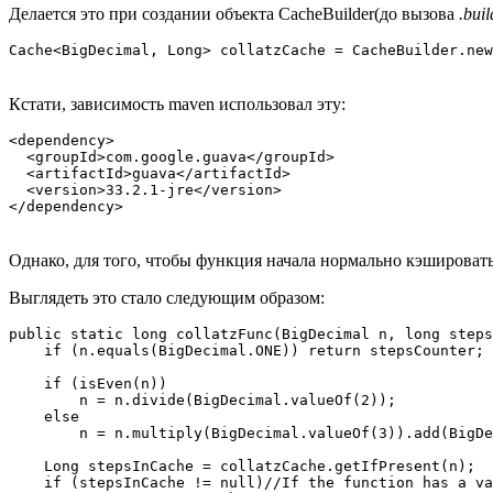
Делается это при создании объекта CacheBuilder(до вызова
.buil
Cache<BigDecimal, Long> collatzCache = CacheBuilder.new
Кстати, зависимость maven использовал эту:
<dependency>     

  <groupId>com.google.guava</groupId>

  <artifactId>guava</artifactId>

  <version>33.2.1-jre</version> 

</dependency>
Однако, для того, чтобы функция начала нормально кэшировать
Выглядеть это стало следующим образом:
public static long collatzFunc(BigDecimal n, long steps
    if (n.equals(BigDecimal.ONE)) return stepsCounter;

    if (isEven(n))

        n = n.divide(BigDecimal.valueOf(2));

    else

        n = n.multiply(BigDecimal.valueOf(3)).add(BigDe
    Long stepsInCache = collatzCache.getIfPresent(n);

    if (stepsInCache != null)//If the function has a va