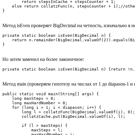
        return stepsInCache + stepsCounter + 1;

    else return collatzFunc(n, stepsCounter + 1);//othe
Метод isEven проверяет BigDecimal на четность, изначально я 
private static boolean isEven(BigDecimal n) {

    return n.remainder(BigDecimal.valueOf(2)).equals(Bi
}
Но затем заменил на более лаконичное:
private static boolean isEven(BigDecimal n) {return !n.
Метод main (проверяем гипотезу на числах от 1 до diapason-1 
public static void main(String[] args) {

    long maxSteps = 0;

    long maxHardNumber = 0;

    for (long i = 1; i < diapason; i++) {

        long l = collatzFunc(BigDecimal.valueOf(i), 0);

        collatzCache.put(BigDecimal.valueOf(i), l);

        if (l > maxSteps) {

            maxSteps = l;

            maxHardNumber = i;
