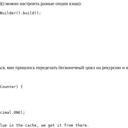
d()
можно настроить разные опции кэша):
Builder().build();
ся, мне пришлось переделать бесконечный цикл на рекурсию и кэ
Counter) {

cimal.ONE);

lue in the cache, we get it from there.
