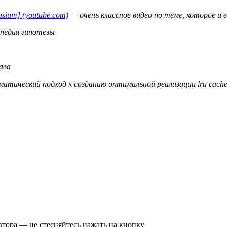
sium] (youtube.com)
— очень классное видео по теме, которое и 
педия гипотезы
ава
атический подход к созданию оптимальной реализации lru cach
втора — не стесняйтесь нажать на кнопку