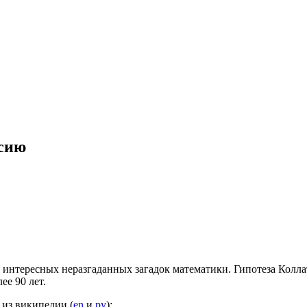
рсию
ых интересных неразгаданных загадок математики. Гипотеза Колл
ее 90 лет.
 из википедии (
en
и
ру
):