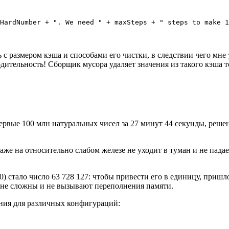
HardNumber + ". We need " + maxSteps + " steps to make 1
с размером кэша и способами его чистки, в следствии чего мне у
ительность! Сборщик мусора удаляет значения из такого кэша тол
ервые 100 млн натуральных чисел за 27 минут 44 секунды, решени
даже на относительно слабом железе не уходит в туман и не пад
) стало число 63 728 127: чтобы привести его в единицу, пришл
 не сложны и не вызывают переполнения памяти.
ения для различных конфигураций: