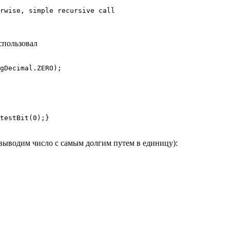
rwise, simple recursive call

использовал
gDecimal.ZERO);

testBit(0);}
и выводим число с самым долгим путем в единицу):