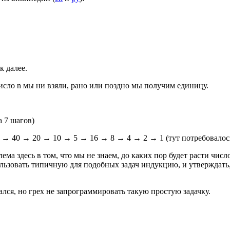
к далее.
число n мы ни взяли, рано или поздно мы получим единицу.
 7 шагов)
3
→
40
→
20
→
10
→
5
→
16
→
8
→
4
→
2
→
1 (тут потребовалос
ема здесь в том, что мы не знаем, до каких пор будет расти чис
ользовать типичную для подобных задач индукцию, и утверждать
ался, но грех не запрограммировать такую простую задачку.