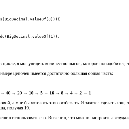
s(BigDecimal.valueOf(0))){

dd(BigDecimal.valueOf(1));

в цикле, я мог увидеть количество шагов, которое понадобится,
примере цепочек имеется достаточно большая общая часть:
→
40
→
20
→
10 →
5 →
16 →
8 →
4 →
2 →
1
вой, а мне бы хотелось этого избежать. Я захотел сделать кэш, ч
ша, получая 19.
ешил использовать его. Выяснил, что можно настроить автоудал