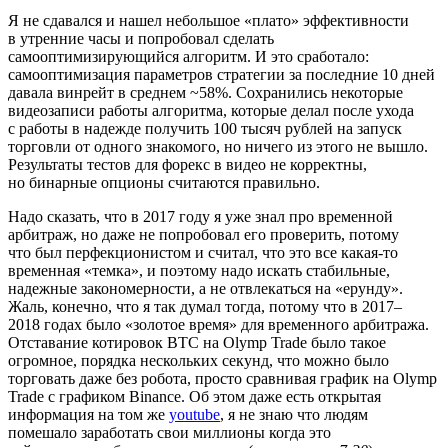
Я не сдавался и нашел небольшое «плато» эффективности
в утренние часы и попробовал сделать
самооптимизирующийся алгоритм. И это сработало:
самооптимизация параметров стратегии за последние 10 дней
давала винрейт в среднем ~58%. Сохранились некоторые
видеозаписи работы алгоритма, которые делал после ухода
с работы в надежде получить 100 тысяч рублей на запуск
торговли от одного знакомого, но ничего из этого не вышло.
Результаты тестов для форекс в видео не корректны,
но бинарные опционы считаются правильно.
Надо сказать, что в 2017 году я уже знал про временной
арбитраж, но даже не попробовал его проверить, потому
что был перфекционистом и считал, что это все какая‑то
временная «темка», и поэтому надо искать стабильные,
надежные закономерности, а не отвлекаться на «ерунду».
Жаль, конечно, что я так думал тогда, потому что в 2017–
2018 годах было «золотое время» для временного арбитража.
Отставание котировок BTC на Olymp Trade было такое
огромное, порядка нескольких секунд, что можно было
торговать даже без робота, просто сравнивая график на Olymp
Trade с графиком Binance. Об этом даже есть открытая
информация на том же
youtube
, я не знаю что людям
помешало заработать свои миллионы когда это