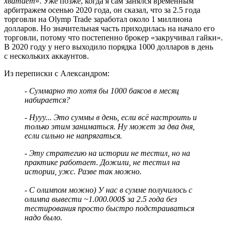
хватает
». Уже позже, когда я сам занялся временным
арбитражем осенью 2020 года, он сказал, что за 2.5 года
торговли на Olymp Trade заработал около 1 миллиона
долларов. Но значительная часть приходилась на начало его
торговли, потому что постепенно брокер «закручивал гайки».
В 2020 году у него выходило порядка 1000 долларов в день
с нескольких аккаунтов.
Из переписки с Александром:
- Суммарно то хотя бы 1000 баксов в месяц
набирается?
- Нууу... Это суммы в день, если всё настроить и
только этим заниматься. Ну может за два дня,
если сильно не напрягаться.
- Эту стратегию на истории не тестил, но на
практике работает. Дожили, не тестил на
истории, ужс. Разве так можно.
- С олимпом можно) У нас в сумме получилось с
олимпа вывести ~1.000.000$ за 2.5 года без
тестирования просто быстро подстраиваться
надо было.