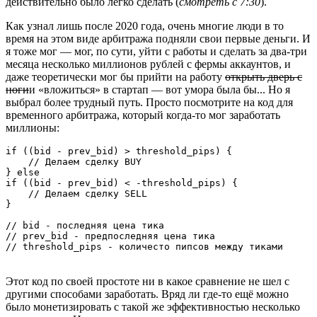
действительно было легко сделать (
смотреть с 7:30
).
Как узнал лишь после 2020 года, очень многие люди в то
время на этом виде арбитража подняли свои первые деньги. И
я тоже мог — мог, по сути, уйти с работы и сделать за два-три
месяца несколько миллионов рублей с фермы аккаунтов, и
даже теоретически мог бы прийти на работу
открыть дверь с
ноги
и «вложиться» в стартап — вот умора была бы... Но я
выбрал более трудный путь. Просто посмотрите на код для
временного арбитража, который когда-то мог заработать
миллионы:
if ((bid - prev_bid) > threshold_pips) {

    // Делаем сделку BUY

} else

if ((bid - prev_bid) < -threshold_pips) {

    // Делаем сделку SELL

}

// bid - последняя цена тика

// prev_bid - предпоследняя цена тика

// threshold_pips - количесто пипсов между тиками
Этот код по своей простоте ни в какое сравнение не шел с
другими способами заработать. Вряд ли где-то ещё можно
было монетизировать с такой же эффективностью несколько