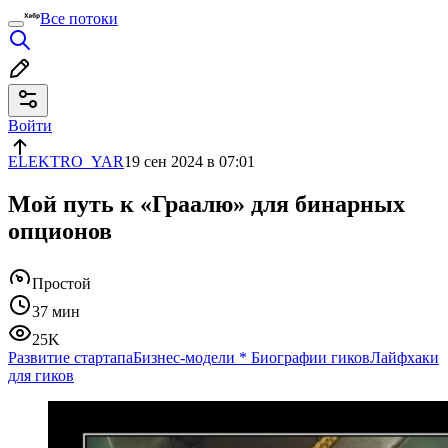
Все потоки
Войти
ELEKTRO_YAR
19 сен 2024 в 07:01
Мой путь к «Граалю» для бинарных
опционов
Простой
37 мин
25K
Развитие стартапа
Бизнес-модели
*
Биографии гиков
Лайфхаки
для гиков