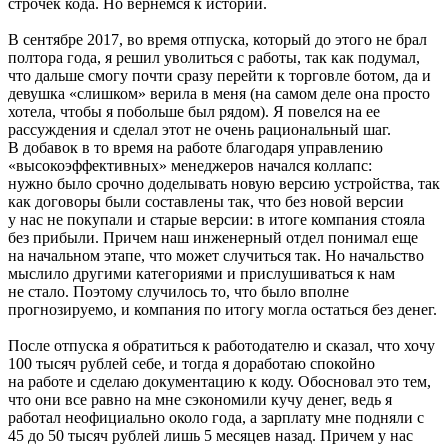
строчек кода. Но вернемся к истории.
В сентябре 2017, во время отпуска, который до этого не брал
полтора года, я решил уволиться с работы, так как подумал,
что дальше смогу почти сразу перейти к торговле ботом, да и
девушка «слишком» верила в меня (на самом деле она просто
хотела, чтобы я побольше был рядом). Я повелся на ее
рассуждения и сделал этот не очень рациональный шаг.
В добавок в то время на работе благодаря управлению
«высокоэффективных» менеджеров начался коллапс:
нужно было срочно доделывать новую версию устройства, так
как договоры были составлены так, что без новой версии
у нас не покупали и старые версии: в итоге компания стояла
без прибыли. Причем наш инженерный отдел понимал еще
на начальном этапе, что может случиться так. Но начальство
мыслило другими категориями и прислушиваться к нам
не стало. Поэтому случилось то, что было вполне
прогнозируемо, и компания по итогу могла остаться без денег.
После отпуска я обратиться к работодателю и сказал, что хочу
100 тысяч рублей себе, и тогда я доработаю спокойно
на работе и сделаю документацию к коду. Обосновал это тем,
что они все равно на мне сэкономили кучу денег, ведь я
работал неофициально около года, а зарплату мне подняли с
45 до 50 тысяч рублей лишь 5 месяцев назад. Причем у нас