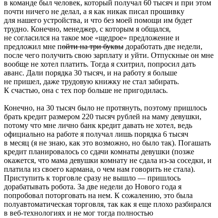
в команде был человек, который получал 60 тысяч и при этом
почти ничего не делал, а я как никак писал прошивку
для нашего устройства, и что без моей помощи им будет
трудно. Конечно, менеджер, с которым я общался,
не согласился на такое мое «щедрое» предложение и
предложил мне п
ойти на три буквы
доработать две недели,
после чего получить свою зарплату и уйти. Отпускные он мне
вообще не хотел платить. Тогда я схитрил, попросил дать
аванс. Дали порядка 30 тысяч, и на работу я больше
не пришел, даже трудовую книжку не стал забирать.
К счастью, она с тех пор больше не пригодилась.
Конечно, на 30 тысяч было не протянуть, поэтому пришлось
брать кредит размером 220 тысяч рублей на маму девушки,
потому что мне лично банк кредит давать не хотел, ведь
официально на работе я получал лишь порядка 6 тысяч
в месяц (я не знаю, как это возможно, но было так). Погашать
кредит планировалось со сдачи комнаты девушки (позже
окажется, что мама девушки комнату не сдала из‑за соседки, и
платила из своего кармана, о чем нам говорить не стала).
Приступить к торговле сразу не вышло — пришлось
дорабатывать робота. За две недели до Нового года я
попробовал поторговать на нем. К сожалению, это была
полуавтоматическая торговля, так как я еще плохо разбирался
в веб‑технологиях и не мог тогда полностью