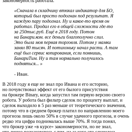
закономерность работала.
«Сначала в складчину втюхал индикатор для БО,
который был просто подогнан под результат. Я
каждую пару подогнал. Ну и какое‑то время он
работал. Продал его в общей сложности где‑то
за 250тыс.руб. Ещё в 2018 году. Потом
на Бинари.ком. все деньги благополучно слил.
Это была моя первая торговля. Потом у мамки
занял 80 тысяч. И потихоньку начал расти. А там
ещё был сервис копирования, если помнишь,
БинариТим. Ну и там нормально получилось
подняться... »
- Иван.
В 2018 году я еще не знал про Ивана и его историю,
но почувствовал эффект от его былого присутствия
на брокере Binary, когда запустил там первую версию своего
робота. У робота был фильтр сделок по проценту выплат, и
сделок выходило в 5 раз меньше от теоретического значения,
потому что в среднем брокер платил по направлению моего
прогноза лишь около 50% в случае удачного прогноза, и очень
редко эта цифра поднималась выше 70%. Я тогда понял,
что брокер уже «в курсе» закономерности, но не знал,
что лично познакомлюсь с тем, из‑за кого это случилось.