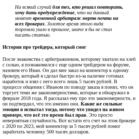
На всякий случай
для тех, кто решил повторить,
хочу дать предупреждение
, что на данный
момент
временной арбитраж мертв почти на
всех брокерах
. Золотое время этого вида
торговли ушло в прошлое, иначе я бы не стал
писать статью.
История про трейдера, который смог
После знакомства с арбитражником, которому хватало на хлеб
с солью, я познакомился с еще одним трейдером на форуме,
назовем его Иван. Он дал мне заказ на коннектор к одному
брокеру, который я сделал быстро из-за наличие готовых
наработок и взял с него всего лишь 5 тысяч рублей. В
процессе общения с Иваном по поводу заказа я понял, что он
торгует теми же закономерностями, которые я обнаружил в
феврале 2018 года. Я рассказал ему про эти закономерности, и
он подтвердил, что это именно они.
Какие же сильные
эмоции я испытал тогда, потому что увидел на живом
примере, что всё это время был прав
. Это просто
невероятная случайность. Вот кстати его счет на этом брокере
с 2020 по 2023, мой коннектор за 5 тысяч рублей помог
заработать человеку 500 тысяч долларов.