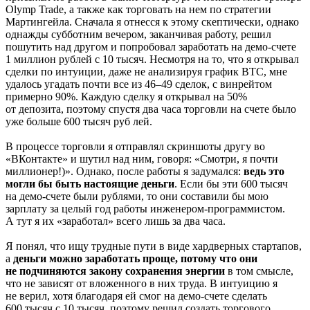
Olymp Trade, а также как торговать на нем по стратегии
Мартингейла. Сначала я отнесся к этому скептически, однако
однажды субботним вечером, заканчивая работу, решил
пошутить над другом и попробовал заработать на демо‑счете
1 миллион рублей с 10 тысяч. Несмотря на то, что я открывал
сделки по интуиции, даже не анализируя график BTC, мне
удалось угадать почти все из 46–49 сделок, с винрейтом
примерно 90%. Каждую сделку я открывал на 50%
от депозита, поэтому спустя два часа торговли на счете было
уже больше 600 тысяч руб лей.
В процессе торговли я отправлял скриншоты другу во
«ВКонтакте» и шутил над ним, говоря: «Смотри, я почти
миллионер!)». Однако, после работы я задумался:
ведь это
могли бы быть настоящие деньги
. Если бы эти 600 тысяч
на демо‑счете были рублями, то они составили бы мою
зарплату за целый год работы инженером‑программистом.
А тут я их «заработал» всего лишь за два часа.
Я понял, что ищу трудные пути в виде хардверных стартапов,
а
деньги можно заработать проще, потому что они
не подчиняются закону сохранения энергии
в том смысле,
что не зависят от вложенного в них труда. В интуицию я
не верил, хотя благодаря ей смог на демо‑счете сделать
600 тысяч с 10 тысяч, поэтому решил создать торгового