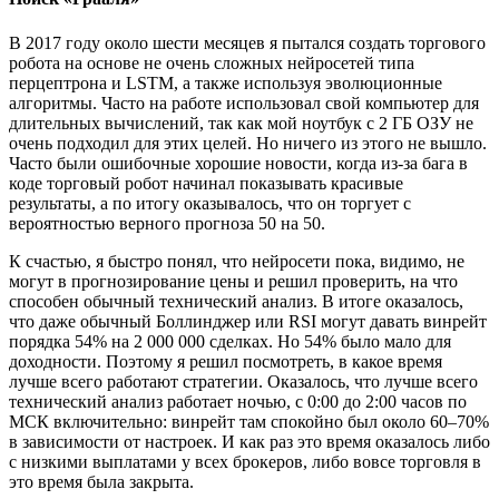
В 2017 году около шести месяцев я пытался создать торгового
робота на основе не очень сложных нейросетей типа
перцептрона и LSTM, а также используя эволюционные
алгоритмы. Часто на работе использовал свой компьютер для
длительных вычислений, так как мой ноутбук с 2 ГБ ОЗУ не
очень подходил для этих целей. Но ничего из этого не вышло.
Часто были ошибочные хорошие новости, когда из-за бага в
коде торговый робот начинал показывать красивые
результаты, а по итогу оказывалось, что он торгует с
вероятностью верного прогноза 50 на 50.
К счастью, я быстро понял, что нейросети пока, видимо, не
могут в прогнозирование цены и решил проверить, на что
способен обычный технический анализ. В итоге оказалось,
что даже обычный Боллинджер или RSI могут давать винрейт
порядка 54% на 2 000 000 сделках. Но 54% было мало для
доходности. Поэтому я решил посмотреть, в какое время
лучше всего работают стратегии. Оказалось, что лучше всего
технический анализ работает ночью, с 0:00 до 2:00 часов по
МСК включительно: винрейт там спокойно был около 60–70%
в зависимости от настроек. И как раз это время оказалось либо
с низкими выплатами у всех брокеров, либо вовсе торговля в
это время была закрыта.