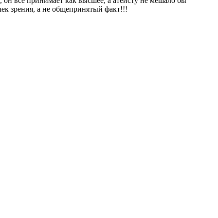
, он все принимает как высшее, а атеисту не мешало бы
ек зрения, а не общепринятый факт!!!