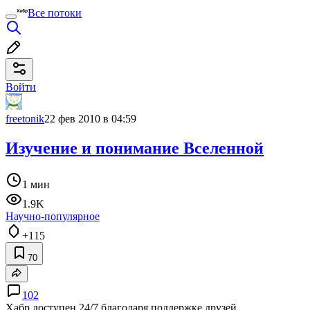
Все потоки
Войти
freetonik
22 фев 2010 в 04:59
Изучение и понимание Вселенной
1 мин
1.9K
Научно-популярное
+115
70
102
Хабр доступен 24/7 благодаря поддержке друзей