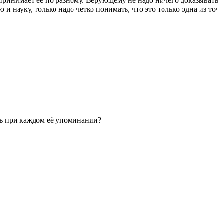
спринимает ее по разному. Верующему не надо ничего доказывать
 науку, только надо четко понимать, что это только одна из точ
ать при каждом её упоминании?