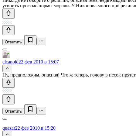
Никогда не говорите о религии, опасная тема, ведь каждый во
усвоить простые нормы морали. У Никонова много про религию и
Ответить
alcanoid
22 фев 2010 в 15:07
Ну, предположим, опасная! Что ж теперь, голову в песок прят
Ответить
quazar
22 фев 2010 в 15:20