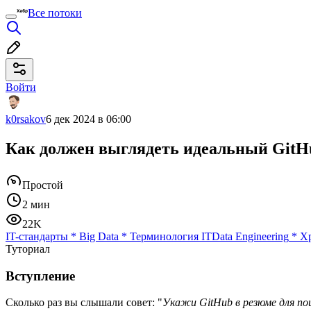
Все потоки
Войти
k0rsakov
6 дек 2024 в 06:00
Как должен выглядеть идеальный GitH
Простой
2 мин
22K
IT-стандарты
*
Big Data
*
Терминология IT
Data Engineering
*
Х
Туториал
Вступление
Сколько раз вы слышали совет: "
Укажи GitHub в резюме для п