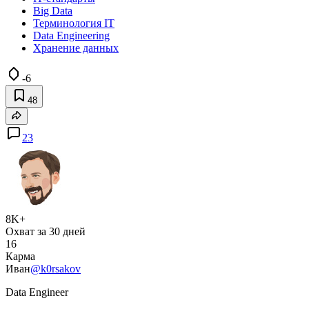
Big Data
Терминология IT
Data Engineering
Хранение данных
-6
48
23
8K+
Охват за 30 дней
16
Карма
Иван
@k0rsakov
Data Engineer