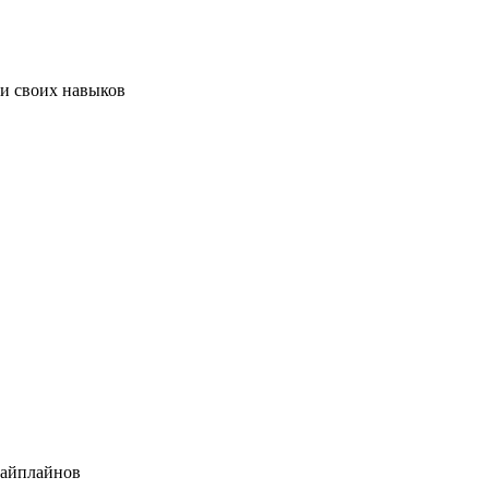
ии своих навыков
пайплайнов