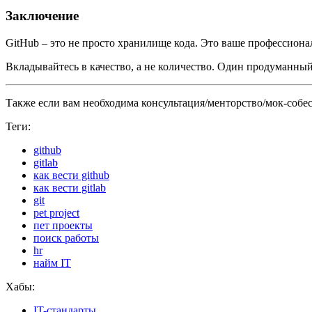
Заключение
GitHub – это не просто хранилище кода. Это ваше профессионал
Вкладывайтесь в качество, а не количество. Один продуманный
Также если вам необходима консультация/менторство/мок-собес
Теги:
github
gitlab
как вести github
как вести gitlab
git
pet project
пет проекты
поиск работы
hr
найм IT
Хабы:
IT-стандарты