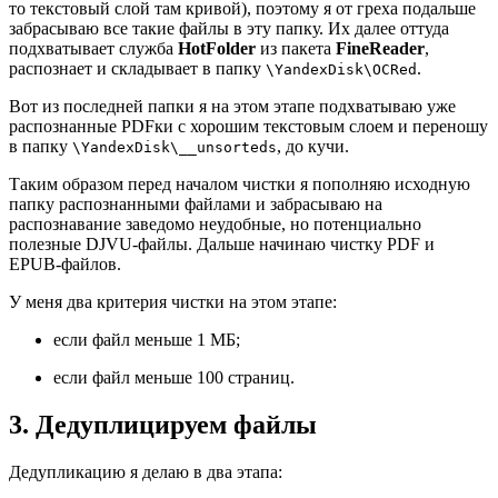
то текстовый слой там кривой), поэтому я от греха подальше
забрасываю все такие файлы в эту папку. Их далее оттуда
подхватывает служба
HotFolder
из пакета
FineReader
,
распознает и складывает в папку
.
\YandexDisk\OCRed
Вот из последней папки я на этом этапе подхватываю уже
распознанные PDFки с хорошим текстовым слоем и переношу
в папку
, до кучи.
\YandexDisk\__unsorteds
Таким образом перед началом чистки я пополняю исходную
папку распознанными файлами и забрасываю на
распознавание заведомо неудобные, но потенциально
полезные DJVU-файлы. Дальше начинаю чистку PDF и
EPUB-файлов.
У меня два критерия чистки на этом этапе:
если файл меньше 1 МБ;
если файл меньше 100 страниц.
3. Дедуплицируем файлы
Дедупликацию я делаю в два этапа: