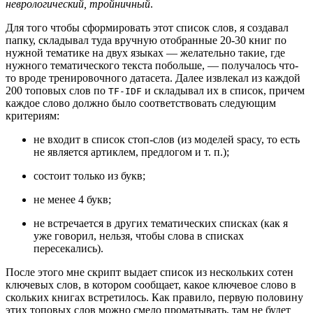
неврологический, тройничный
.
Для того чтобы сформировать этот список слов, я создавал
папку, складывал туда вручную отобранные 20-30 книг по
нужной тематике на двух языках — желательно такие, где
нужного тематического текста побольше, — получалось что-
то вроде тренировочного датасета. Далее извлекал из каждой
200 топовых слов по
и складывал их в список, причем
TF-IDF
каждое слово должно было соответствовать следующим
критериям:
не входит в список стоп-слов (из моделей spacy, то есть
не является артиклем, предлогом и т. п.);
состоит только из букв;
не менее 4 букв;
не встречается в других тематических списках (как я
уже говорил, нельзя, чтобы слова в списках
пересекались).
После этого мне скрипт выдает список из нескольких сотен
ключевых слов, в котором сообщает, какое ключевое слово в
скольких книгах встретилось. Как правило, первую половину
этих топовых слов можно смело проматывать, там не будет