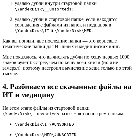
удаляю дубли внутри стартовой папки
;
\YandexDisk\__unsorteds
удаляю дубли в стартовой папке, если находятся
совпадения с файлами из папок и подпапок в
и
.
\YandexDisk\IT
\YandexDisk\MED
Как вы поняли, две последние папки — это корневые
тематические папки для ИТшных и медицинских книг.
Мне показалось, что вычислять дубли по хешу первых 1000
знаков будет быстрее, чем по хешу всей книги (но я не
замерял), поэтому настроил вычисление хеша только по этой
тысяче.
4. Разбиваем все скачанные файлы на
ИТ и медицину
На этом этапе файлы из стартовой папки
разъезжаются по трем папкам:
\YandexDisk\__unsorteds
\YandexDisk\IT\#UNSORTED
\YandexDisk\MED\#UNSORTED