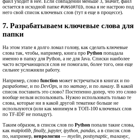
файл уходит в нее. Если совпадений меньше 3, значит, файл
остается в исходной папке
, пока я не настрою под
#UNSORTED
него свой список ключевых слов (тут я еще в процессе).
7. Разрабатываем ключевые слова для
папки
На этом этапе я долго ломал голову, как сделать ключевые
слова так, чтобы, например, книга про
Python
попадала
именно в папку для Python, а не для Java. Списки наиболее
часто встречающихся слов не помогали, более того, они еще
сильнее усложняли работу.
Например, слово
function
может встречаться в книгах и по
разработке
, и по
DevOps
, и по
матану
, и по
линалу
. В какой
список поставить это слово? Постепенно допер, что это слово
вообще нельзя использовать. Нужно использовать только те
слова, которые ни в какой другой тематике больше не
используются (или как минимум в ТОП-100 ключевых слов
по TF-IDF не попадут).
Таким образом, в список слов по
Python
попали такие слова,
как
matplotlib, finally, jupyter, ipython, pandas
, а в список слов
по, например,
неврологии
—
myelin, postsynaptic, таламус,