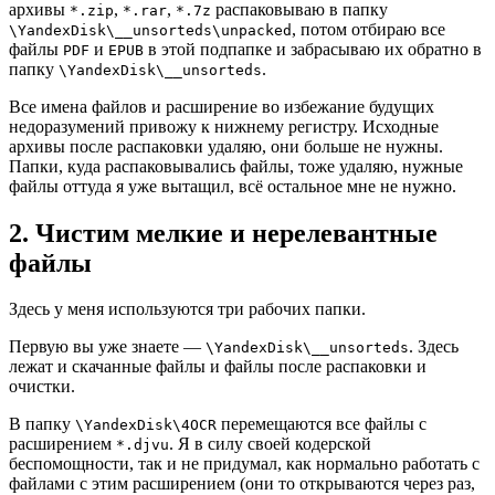
архивы
,
,
распаковываю в папку
*.zip
*.rar
*.7z
, потом отбираю все
\YandexDisk\__unsorteds\unpacked
файлы
и
в этой подпапке и забрасываю их обратно в
PDF
EPUB
папку
.
\YandexDisk\__unsorteds
Все имена файлов и расширение во избежание будущих
недоразумений привожу к нижнему регистру. Исходные
архивы после распаковки удаляю, они больше не нужны.
Папки, куда распаковывались файлы, тоже удаляю, нужные
файлы оттуда я уже вытащил, всё остальное мне не нужно.
2. Чистим мелкие и нерелевантные
файлы
Здесь у меня используются три рабочих папки.
Первую вы уже знаете —
. Здесь
\YandexDisk\__unsorteds
лежат и скачанные файлы и файлы после распаковки и
очистки.
В папку
перемещаются все файлы с
\YandexDisk\4OCR
расширением
. Я в силу своей кодерской
*.djvu
беспомощности, так и не придумал, как нормально работать с
файлами с этим расширением (они то открываются через раз,