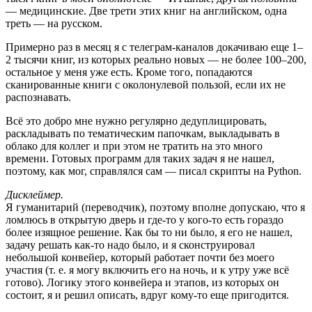
— медицинские. Две трети этих книг на английском, одна
треть — на русском.
Примерно раз в месяц я с телеграм-каналов докачиваю еще 1–
2 тысячи книг, из которых реально новых — не более 100–200,
остальное у меня уже есть. Кроме того, попадаются
сканированные книги с околонулевой пользой, если их не
распознавать.
Всё это добро мне нужно регулярно дедуплицировать,
раскладывать по тематическим папочкам, выкладывать в
облако для коллег и при этом не тратить на это много
времени. Готовых программ для таких задач я не нашел,
поэтому, как мог, справлялся сам — писал скрипты на Python.
Дисклеймер.
Я гуманитарий (переводчик), поэтому вполне допускаю, что я
ломлюсь в открытую дверь и где-то у кого-то есть гораздо
более изящное решение. Как бы то ни было, я его не нашел,
задачу решать как-то надо было, и я сконструировал
небольшой конвейер, который работает почти без моего
участия (т. е. я могу включить его на ночь, и к утру уже всё
готово). Логику этого конвейера и этапов, из которых он
состоит, я и решил описать, вдруг кому-то еще пригодится.