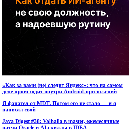
«Как за вами (не) следит Яндекс»: что на самом
деле происходит внутри Android-приложений
Я фанател от MDT. Потом его не стало — и я
написал свой
Java Digest #38: Valhalla в master, ежемесячные
патчи Oracle и AI-скиллы в IDEA