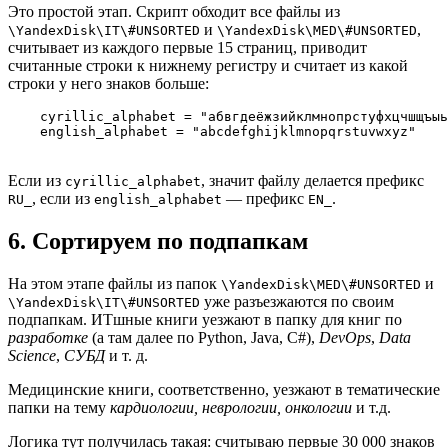
Это простой этап. Скрипт обходит все файлы из
и
,
\YandexDisk\IT\#UNSORTED
\YandexDisk\MED\#UNSORTED
считывает из каждого первые 15 страниц, приводит
считанные строки к нижнему регистру и считает из какой
строки у него знаков больше:
    cyrillic_alphabet = "абвгдеёжзийклмнопрстуфхцчшщъыь
Если из
, значит файлу делается префикс
cyrillic_alphabet
, если из
— префикс
.
RU_
english_alphabet
EN_
6. Сортируем по подпапкам
На этом этапе файлы из папок
и
\YandexDisk\MED\#UNSORTED
уже разъезжаются по своим
\YandexDisk\IT\#UNSORTED
подпапкам. ИТшные книги уезжают в папку для книг по
разработке
(а там далее по Python, Java, C#),
DevOps
,
Data
Science
,
СУБД
и т. д.
Медицинские книги, соответственно, уезжают в тематические
папки на тему
кардиологии, неврологии, онкологии
и т.д.
Логика тут получилась такая: считываю первые 30 000 знаков