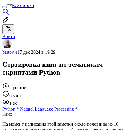
Все потоки
Войти
bartov-e
17 дек 2024 в 19:29
Сортировка книг по тематикам
скриптами Python
Простой
6 мин
13K
Python
*
Natural Language Processing
*
Кейс
На момент написания этой заметки около половины из 16
тысяч книг в моей библиотеке — ИТшные, другая половина