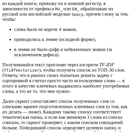
из каждой книги, привожу их в нижний регистр, в
зависимости от префикса
или
обрабатываю их
RU_
EN_
русской или английской моделью
, причем слежу за тем,
Spacy
чтобы:
слова были не короче 4 знаков,
приводились к лемме (исходной форме),
в лемме не было цифр и небуквенных знаков (за
исключением дефиса).
Получившийся текст прогоняю через алгоритм
TF-IDF
(
), чтобы получить список из ТОП-30 слов.
TfidfVectorizer
Отмечу, что в ранних своих попытках решить задачу с
сортировкой я считал просто часто используемые слова — в
итоге в качестве ключевых выдавались наиболее употребимые
слова, а это не то, что мне нужно.
Далее скрипт сопоставляет список полученных слов со
списками заранее подготовленных ключевых слов (о том, как
их делать — ниже). Каждому такому списку соответствует
тематическая папка, и если как минимум 3 слова из списка
совпало, то скрипт проверяет, с каким списком совпадений
больше. Победивший список определяет целевую папку, и