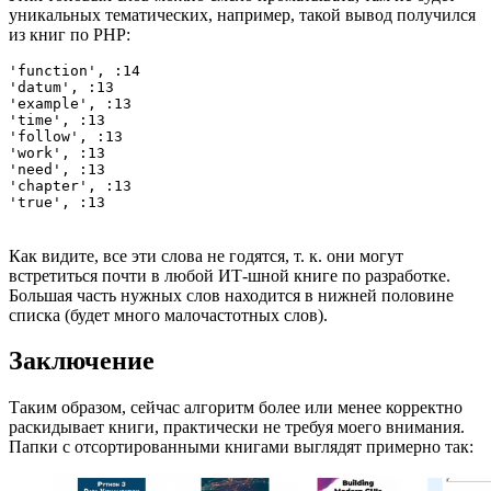
уникальных тематических, например, такой вывод получился
из книг по PHP:
'function', :14

'datum', :13

'example', :13

'time', :13

'follow', :13

'work', :13

'need', :13

'chapter', :13

Как видите, все эти слова не годятся, т. к. они могут
встретиться почти в любой ИТ-шной книге по разработке.
Большая часть нужных слов находится в нижней половине
списка (будет много малочастотных слов).
Заключение
Таким образом, сейчас алгоритм более или менее корректно
раскидывает книги, практически не требуя моего внимания.
Папки с отсортированными книгами выглядят примерно так: