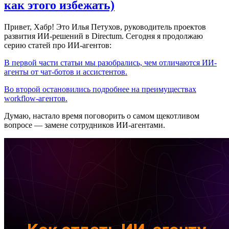
как этого избежать)
Привет, Хабр! Это Илья Петухов, руководитель проектов
развития ИИ-решений в Directum. Сегодня я продолжаю
серию статей про ИИ-агентов:
В первой части статьи мы разобрались, чем отличаются ИИ-
агенты от чат-ботов и ассистентов.
Во второй остановились подробнее на преимуществах
workflow-агентов.
Думаю, настало время поговорить о самом щекотливом
вопросе — замене сотрудников ИИ-агентами.