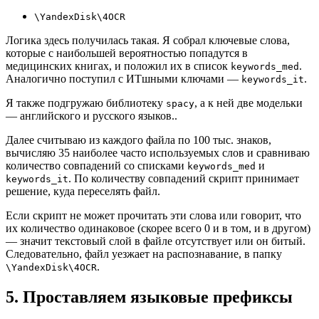
\YandexDisk\4OCR
Логика здесь получилась такая. Я собрал ключевые слова,
которые с наибольшей вероятностью попадутся в
медицинских книгах, и положил их в список
.
keywords_med
Аналогично поступил с ИТшными ключами —
.
keywords_it
Я также подгружаю библиотеку
, а к ней две модельки
spacy
— английского и русского языков..
Далее считываю из каждого файла по 100 тыс. знаков,
вычисляю 35 наиболее часто используемых слов и сравниваю
количество совпадений со списками
и
keywords_med
. По количеству совпадений скрипт принимает
keywords_it
решение, куда переселять файл.
Если скрипт не может прочитать эти слова или говорит, что
их количество одинаковое (скорее всего 0 и в том, и в другом)
— значит текстовый слой в файле отсутствует или он битый.
Следовательно, файл уезжает на распознавание, в папку
.
\YandexDisk\4OCR
5. Проставляем языковые префиксы