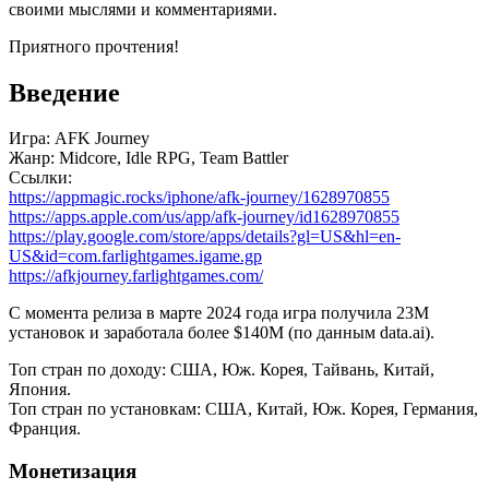
своими мыслями и комментариями.
Приятного прочтения!
Введение
Игра: AFK Journey
Жанр: Midcore, Idle RPG, Team Battler
Ссылки:
https://appmagic.rocks/iphone/afk-journey/1628970855
https://apps.apple.com/us/app/afk-journey/id1628970855
https://play.google.com/store/apps/details?gl=US&hl=en-
US&id=com.farlightgames.igame.gp
https://afkjourney.farlightgames.com/
С момента релиза в марте 2024 года игра получила 23M
установок и заработала более $140M (по данным data.ai).
Топ стран по доходу: США, Юж. Корея, Тайвань, Китай,
Япония.
Топ стран по установкам: США, Китай, Юж. Корея, Германия,
Франция.
Монетизация