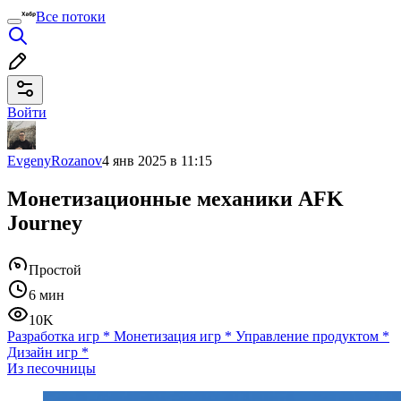
Все потоки
Войти
EvgenyRozanov
4 янв 2025 в 11:15
Монетизационные механики AFK
Journey
Простой
6 мин
10K
Разработка игр
*
Монетизация игр
*
Управление продуктом
*
Дизайн игр
*
Из песочницы