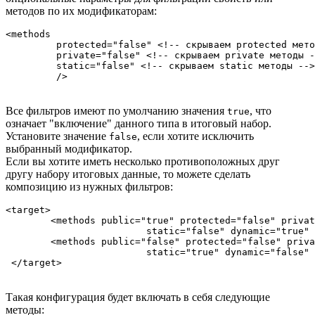
методов по их модификаторам:
<methods 

	 protected="false" <!-- скрываем protected методы -->

	 private="false" <!-- скрываем private методы -->

	 static="false" <!-- скрываем static методы -->

Все фильтров имеют по умолчанию значения
, что
true
означает "включение" данного типа в итоговый набор.
Установите значение
, если хотите исключить
false
выбранный модификатор.
Если вы хотите иметь несколько противоположных друг
другу набору итоговых данные, то можете сделать
композицию из нужных фильтров:
<target>

	<methods public="true" protected="false" private="false"

			 static="false" dynamic="true" />

	<methods public="false" protected="false" private="true"

			 static="true" dynamic="false" />

Такая конфигурация будет включать в себя следующие
методы: