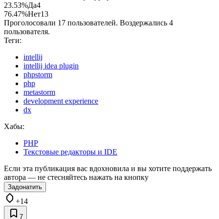
23.53%
Да
4
76.47%
Нет
13
Проголосовали 17 пользователей. Воздержались 4
пользователя.
Теги:
intellij
intellij idea plugin
phpstorm
php
metastorm
development experience
dx
Хабы:
PHP
Текстовые редакторы и IDE
Если эта публикация вас вдохновила и вы хотите поддержать
автора — не стесняйтесь нажать на кнопку
Задонатить
+14
7