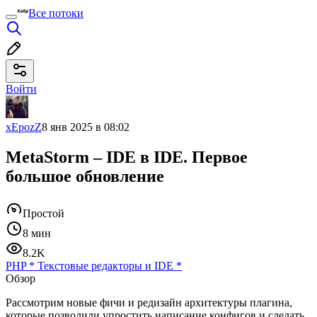
Все потоки
Войти
xEpozZ
8 янв 2025 в 08:02
MetaStorm – IDE в IDE. Первое
большое обновление
Простой
8 мин
8.2K
PHP
*
Текстовые редакторы и IDE
*
Обзор
Рассмотрим новые фичи и редизайн архитектуры плагина,
которые позволили упростить написание конфигов и сделать