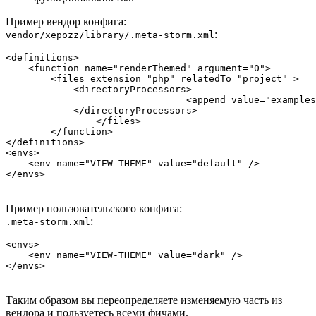
Пример вендор конфига:
:
vendor/xepozz/library/.meta-storm.xml
<definitions>  

    <function name="renderThemed" argument="0">  

        <files extension="php" relatedTo="project" >  

            <directoryProcessors>

				<append value="examples/files/themes/${VIEW-THEME}" />  

            </directoryProcessors>

		</files>

	</function>

</definitions>  

<envs>  

    <env name="VIEW-THEME" value="default" />  

Пример пользовательского конфига:
:
.meta-storm.xml
<envs>  

    <env name="VIEW-THEME" value="dark" />  

Таким образом вы переопределяете изменяемую часть из
вендора и пользуетесь всеми фичами.