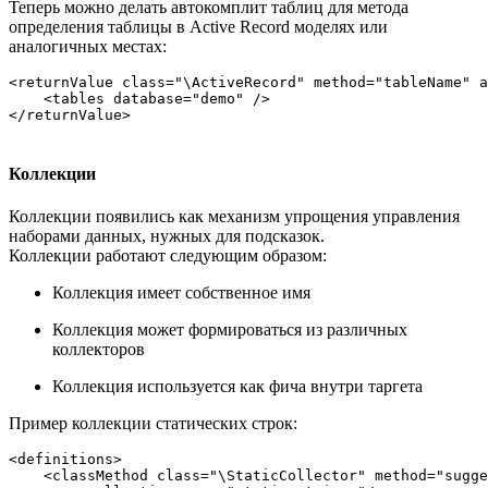
Теперь можно делать автокомплит таблиц для метода
определения таблицы в Active Record моделях или
аналогичных местах:
<returnValue class="\ActiveRecord" method="tableName" a
    <tables database="demo" />

Коллекции
Коллекции появились как механизм упрощения управления
наборами данных, нужных для подсказок.
Коллекции работают следующим образом:
Коллекция имеет собственное имя
Коллекция может формироваться из различных
коллекторов
Коллекция используется как фича внутри таргета
Пример коллекции статических строк:
<definitions>  

    <classMethod class="\StaticCollector" method="sugge