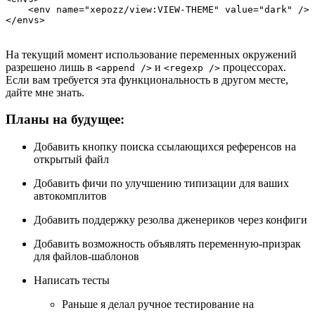
    <env name="xepozz/view:VIEW-THEME" value="dark" /> 
На текущий момент использование переменных окружений
разрешено лишь в
и
процессорах.
<append />
<regexp />
Если вам требуется эта функциональность в другом месте,
дайте мне знать.
Планы на будущее:
Добавить кнопку поиска ссылающихся референсов на
открытый файл
Добавить фичи по улучшению типизации для ваших
автокомплитов
Добавить поддержку резолва дженериков через конфиги
Добавить возможность объявлять переменную-призрак
для файлов-шаблонов
Написать тесты
Раньше я делал ручное тестирование на