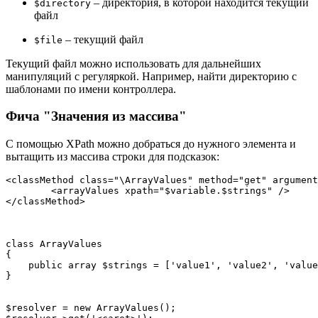
– директория, в которой находится текущий
$directory
файл
– текущий файл
$file
Текущий файл можно использовать для дальнейших
манипуляций с регуляркой. Например, найти директорию с
шаблонами по имени контроллера.
Фича "Значения из массива"
С помощью XPath можно добраться до нужного элемента и
вытащить из массива строки для подсказок:
<classMethod class="\ArrayValues" method="get" argument
	<arrayValues xpath="$variable.$strings" />  

class ArrayValues  

{  

    public array $strings = ['value1', 'value2', 'value
}  

$resolver = new ArrayValues();  
