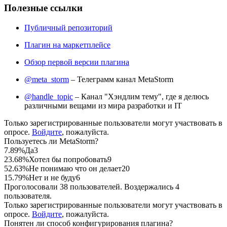
Полезные ссылки
Публичный репозиторий
Плагин на маркетплейсе
Обзор первой версии плагина
@meta_storm
– Телеграмм канал MetaStorm
@handle_topic
– Канал "Хэндлим тему", где я делюсь
различными вещами из мира разработки и IT
Только зарегистрированные пользователи могут участвовать в
опросе.
Войдите
, пожалуйста.
Пользуетесь ли MetaStorm?
7.89%
Да
3
23.68%
Хотел бы попробовать
9
52.63%
Не понимаю что он делает
20
15.79%
Нет и не буду
6
Проголосовали 38 пользователей. Воздержались 4
пользователя.
Только зарегистрированные пользователи могут участвовать в
опросе.
Войдите
, пожалуйста.
Понятен ли способ конфигурирования плагина?