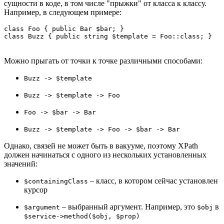
сущности в коде, в том числе "прыжки" от класса к классу.
Например, в следующем примере:
class Foo { public Bar $bar; }

Можно прыгать от точки к точке различными способами:
Buzz -> $template
Buzz -> $template -> Foo
Foo -> $bar -> Bar
Buzz -> $template -> Foo -> $bar -> Bar
Однако, связей не может быть в вакууме, поэтому XPath
должен начинаться с одного из нескольких установленных
значений:
– класс, в котором сейчас установлен
$containingClass
курсор
– выбранный аргумент. Например, это
в
$argument
$obj
$service->method($obj, $prop)