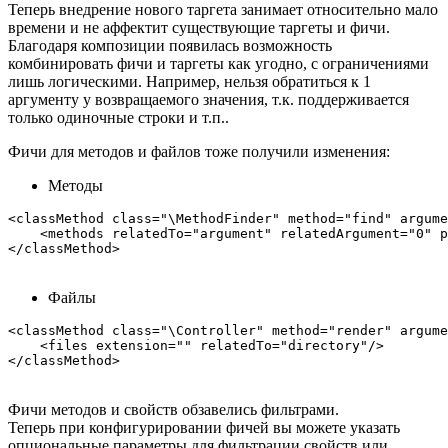
Теперь внедрение нового таргета занимает относительно мало
времени и не аффектит существующие таргеты и фичи.
Благодаря композиции появилась возможность
комбинировать фичи и таргеты как угодно, с ограничениями
лишь логическими. Например, нельзя обратиться к 1
аргументу у возвращаемого значения, т.к. поддерживается
только одиночные строки и т.п..
Фичи для методов и файлов тоже получили изменения:
Методы
<classMethod class="\MethodFinder" method="find" argume
    <methods relatedTo="argument" relatedArgument="0" p
Файлы
<classMethod class="\Controller" method="render" argume
    <files extension="" relatedTo="directory"/>  

Фичи методов и свойств обзавелись фильтрами.
Теперь при конфигурировании фичей вы можете указать
опциональные параметры для фильтрации свойств или