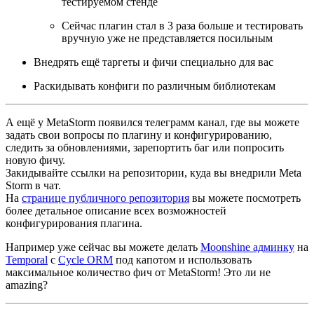
тестируемом стенде
Сейчас плагин стал в 3 раза больше и тестировать
вручную уже не представляется посильным
Внедрять ещё таргеты и фичи специально для вас
Раскидывать конфиги по различным библиотекам
А ещё у MetaStorm появился телеграмм канал, где вы можете
задать свои вопросы по плагину и конфигурированию,
следить за обновлениями, зарепортить баг или попросить
новую фичу.
Закидывайте ссылки на репозитории, куда вы внедрили Meta
Storm в чат.
На
странице публичного репозитория
вы можете посмотреть
более детальное описание всех возможностей
конфигурирования плагина.
Например уже сейчас вы можете делать
Moonshine админку
на
Temporal
с
Cycle ORM
под капотом и использовать
максимальное количество фич от MetaStorm! Это ли не
amazing?