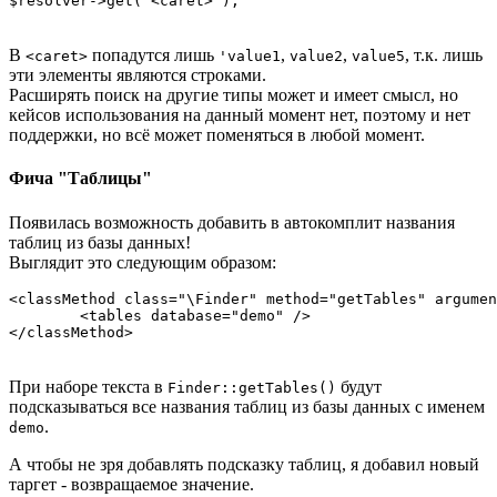
В
попадутся лишь
,
,
, т.к. лишь
<caret>
'value1
value2
value5
эти элементы являются строками.
Расширять поиск на другие типы может и имеет смысл, но
кейсов использования на данный момент нет, поэтому и нет
поддержки, но всё может поменяться в любой момент.
Фича "Таблицы"
Появилась возможность добавить в автокомплит названия
таблиц из базы данных!
Выглядит это следующим образом:
<classMethod class="\Finder" method="getTables" argumen
	<tables database="demo" />

При наборе текста в
будут
Finder::getTables()
подсказываться все названия таблиц из базы данных с именем
.
demo
А чтобы не зря добавлять подсказку таблиц, я добавил новый
таргет - возвращаемое значение.