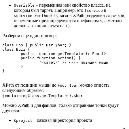
– переменная или свойство класса, на
$variable
котором был таргет. Например, это
в
$service
Связи в XPath разделяются точкой,
$service->method()
переменные предопределяются префиксом
, а методы
$
должны заканчиваться на
.
()
Разберем еще один пример:
class Foo { public Bar $bar; }

class Buzz { 

	public function getTemplate(): Foo {} 

	public function action() {

		'<caret>' // <--- позиция мыши

	} 

XPath от позиции мыши до
можно описать
Foo::$bar
следующим образом:
$containingClass.getTemplate().$bar
Можно XPath и для файлов, только отправные точки будут
другими:
– базовая директория проекта
$project