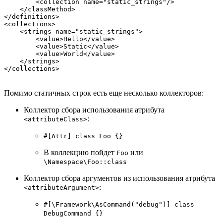
        <collection name="static_strings"/>  

    </classMethod>

</definitions>  

<collections>  

    <strings name="static_strings">  

        <value>Hello</value>  

        <value>Static</value>  

        <value>World</value>  

    </strings>

Помимо статичных строк есть еще несколько коллекторов:
Коллектор сбора использования атрибута
:
<attributeClass>
#[Attr] class Foo {}
В коллекцию пойдет
или
Foo
\Namespace\Foo::class
Коллектор сбора аргументов из использования атрибута
:
<attributeArgument>
#[\Framework\AsCommand("debug")] class
DebugCommand {}