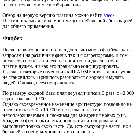
плагин готовым к масштабированию.
Обзор на первую версию плагина можно найти
здесь
.
Плагин покрывал лишь мои нужды с небольшой абстракцией
для общего применения.
Фидбек
После первого релиза пришло довольно много фидбека, как с
запросами на различные фичи, так и с багрепортами. В том
числе, что в статье ничего не понятно: ни для чего этот
плагин нужен, ни как его правильно конфигурировать.
Я делал некоторые изменения в README проекта, но лучше
не становилось. Пришлось разбираться с корней и мучать
людей. Однако, всем понравилось.
По размеру кодовой базы плагин увеличился в 3 раза, с ~2 300
строк кода до ~6 700.
Однако своевременное изменение архитектуры позволило не
превратить 6 700 в 16 700 и не сделало плагин
неподдерживаемым и сложным для внедрения новых фич.
Каждая из фич практически полностью изолирована и
выполняет только свою часть. Да, есть связующие части, но в
большей степени компоненты изолированы.