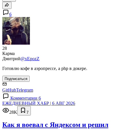
6
28
Карма
Дмитрий
@xEpozZ
Готовлю кофе в аэропрессе, а php в докере.
Подписаться
GitHub
Telegram
Комментарии 6
ЕЖЕДНЕВНЫЙ ХАБР | 6 АВГ 2026
28K
7
Как я воевал с Яндексом и решил