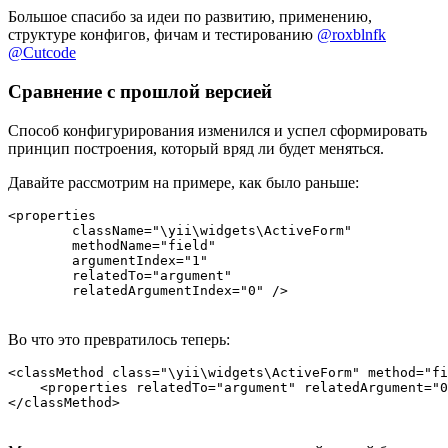
Большое спасибо за идеи по развитию, применению,
структуре конфигов, фичам и тестированию
@roxblnfk
@Cutcode
Сравнение с прошлой версией
Способ конфигурирования изменился и успел сформировать
принцип построения, который вряд ли будет меняться.
Давайте рассмотрим на примере, как было раньше:
<properties

	className="\yii\widgets\ActiveForm"

	methodName="field"

	argumentIndex="1"

	relatedTo="argument"

Во что это превратилось теперь:
<classMethod class="\yii\widgets\ActiveForm" method="fi
    <properties relatedTo="argument" relatedArgument="0