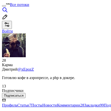
Все потоки
Войти
28
Карма
Дмитрий
@xEpozZ
Готовлю кофе в аэропрессе, а php в докере.
13
Подписчики
Подписаться
Профиль
Статьи
7
Посты
Новости
Комментарии
28
Закладки
99
Под