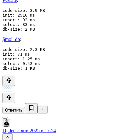
PGLite
:
code-size: 3.9 MB

init: 2516 ms

insert: 92 ms

select: 83 ms

db-size: 2 MB
$mol_db
:
code-size: 2.3 KB

init: 71 ms

insert: 1.25 ms

select: 0.43 ms

db-size: 1 KB
Ответить
Djaler
12 янв 2025 в 17:54