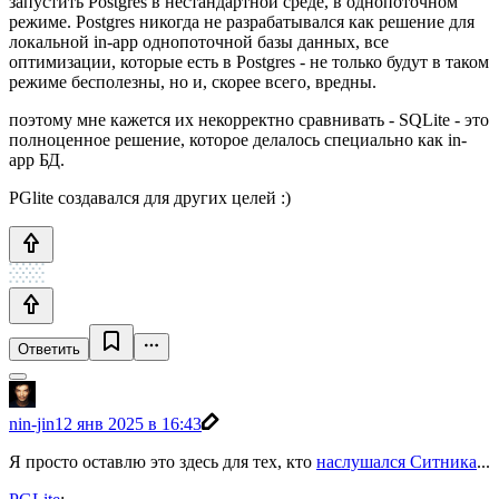
запустить Postgres в нестандартной среде, в однопоточном
режиме. Postgres никогда не разрабатывался как решение для
локальной in-app однопоточной базы данных, все
оптимизации, которые есть в Postgres - не только будут в таком
режиме бесполезны, но и, скорее всего, вредны.
поэтому мне кажется их некорректно сравнивать - SQLite - это
полноценное решение, которое делалось специально как in-
app БД.
PGlite создавался для других целей :)
Ответить
nin-jin
12 янв 2025 в 16:43
Я просто оставлю это здесь для тех, кто
наслушался Ситника
...