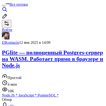
Все потоки
Войти
ElKornacio
12 янв 2025 в 14:09
PGlite — полноценный Postgres-сервер
на WASM. Работает прямо в браузере и
Node.js
Простой
4 мин
10K
Node.JS
*
JavaScript
*
PostgreSQL
*
Обзор