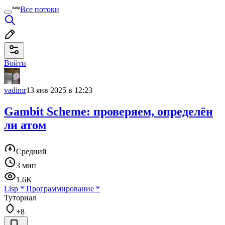
Все потоки
Войти
vadimr
13 янв 2025 в 12:23
Gambit Scheme: проверяем, определён
ли атом
Средний
3 мин
1.6K
Lisp
*
Программирование
*
Туториал
+8