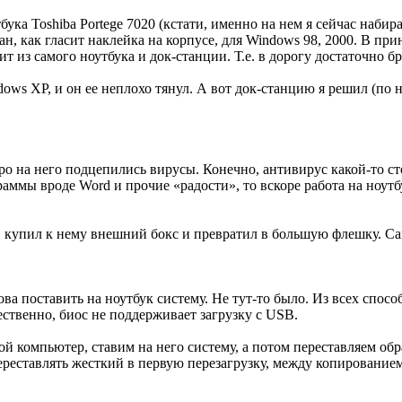
ука Toshiba Portege 7020 (кстати, именно на нем я сейчас набира
н, как гласит наклейка на корпусе, для Windows 98, 2000. В п
т из самого ноутбука и док-станции. Т.е. в дорогу достаточно бр
ws XP, и он ее неплохо тянул. А вот док-станцию я решил (по н
ро на него подцепились вирусы. Конечно, антивирус какой-то сто
аммы вроде Word и прочие «радости», то вскоре работа на ноутб
, купил к нему внешний бокс и превратил в большую флешку. Сам 
ова поставить на ноутбук систему. Не тут-то было. Из всех спос
ственно, биос не поддерживает загрузку с USB.
 компьютер, ставим на него систему, а потом переставляем обра
ереставлять жесткий в первую перезагрузку, между копированием