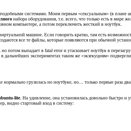
x-подобными системами. Моим первым «сексуальным» (в плане ак
лного
набора оборудования, т.е. всего, что только есть в мире ж
новном компьютере, а потом переключить жесткий в ноутбук.
виртуальной машине. Если говорить кратко, там есть возможнос
создаются все те файлы, которые появляются при обычной устано
но потом выпадает в fatal error и утаскивает ноутбук в перезагру
му в дальнейших экспериментах таким же «экзекуциям» подвергл
же нормально грузилась но ноутбуке, но… только первые раза дв
ubuntu-lite
. На удивление, она установилась довольно быстро и 
ер, видно стартовый вход в систему: