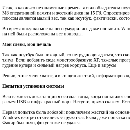
Итак, в какие-то незапамятные времена я стал обладателем ноутб
Мб оперативной памяти и жесткий диск на 15 Гб. Спроектирова
плюсом является малый вес, так как ноутбук, фактически, состои
Во время покупки мне на него умудрились даже поставить Windo
на ней были расположены все приводы.
Мои слезы, моя печаль
Так как ноутбук был походный, то нетрудно догадаться, что ско
тянул. Если добавить сюда монстрообразную XP, тяжелые прогр
гудение кулера и сильный нагрев корпуса. Еще и вирусы.
Решив, что с меня хватит, я вытащил жесткий, отформатировал
Попытки установки системы
Всю важность док-станции я осознал тогда, когда попытался сн
разъем USB и инфракрасный порт. Негусто, прямо скажем. Есте
Первая попытка была лобовой: подключаем жесткий на основной
Windows наотрез отказались загружаться. Была даже попытка п
Факир был пьян, фокус тоже не удался.