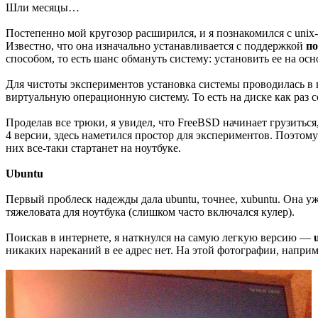
Шли месяцы…
Постепенно мой кругозор расширился, и я познакомился с uni
Известно, что она изначально устанавливается с поддержкой
по
способом, то есть шанс обмануть систему: установить ее на ос
Для чистоты экспериментов установка системы проводилась в 
виртуальную операционную систему. То есть на диске как раз 
Проделав все трюки, я увидел, что FreeBSD начинает грузиться, 
4 версии, здесь наметился простор для экспериментов. Поэто
них все-таки стартанет на ноутбуке.
Ubuntu
Первый проблеск надежды дала ubuntu, точнее, xubuntu. Она у
тяжеловата для ноутбука (слишком часто включался кулер).
Поискав в интернете, я наткнулся на самую легкую версию —
никаких нареканий в ее адрес нет. На этой фотографии, наприм