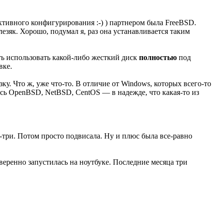
тивного конфигурирования :-) ) партнером была FreeBSD.
елезяк. Хорошо, подумал я, раз она устанавливается таким
ть использовать какой-либо жесткий диск
полностью
под
вке.
зку. Что ж, уже что-то. В отличие от Windows, которых всего-то
ись OpenBSD, NetBSD, CentOS — в надежде, что какая-то из
а-три. Потом просто подвисала. Ну и плюс была все-равно
уверенно запустилась на ноутбуке. Последние месяца три