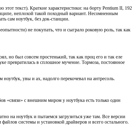
ю этот текст). Краткие характеристики: на борту Pentium II, 192
ринципе, неплохой такой походный вариант. Несомненным
ать сам ноутбук, без док-станции.
еопытности) не покупать, что и сыграло роковую роль, так как
ял, но был совсем простенький, так как проц его и так еле
уке превратилась в сплошное мучение. Тормоза, постоянное
ноутбук, увы и ах, надолго перекочевал на антресоль.
обов «связи» с внешним миром у ноутбука есть только один
тно на ноутбук и пытаемся загрузиться уже там. Все версии
 файлов системы и установкой драйверов и всего остального.