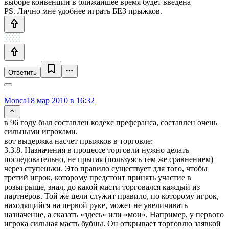
выборе конвенций в ближайшее время будет введена
PS. Лично мне удобнее играть БЕЗ прыжков.
Ответить
Monca
18 мар 2010 в 16:32
в 96 году был составлен кодекс преферанса, составлен очень
сильными игроками.
вот выдержка насчет прыжков в торговле:
3.3.8. Назначения в процессе торговли нужно делать
последовательно, не прыгая (пользуясь тем же сравнением)
через ступеньки. Это правило существует для того, чтобы
третий игрок, которому предстоит принять участие в
розыгрыше, знал, до какой масти торговался каждый из
партнёров. Той же цели служит правило, по которому игрок,
находящийся на первой руке, может не увеличивать
назначение, а сказать «здесь» или «мои». Например, у первого
игрока сильная масть бубны. Он открывает торговлю заявкой