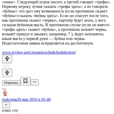
«пики». Следующий игрок пасует, а третий говорит «трефы».
Первому игроку лучше сказать «трефы здесь», а не говорить
«бубны»: это даст ему возможность (если противник скажет
«бубны») сказать «бубны здесь». Если он спасует после того,
как противник скажет «червы», партнёр будет знать, у кого
сильная бубновая масть. В противном случае (если он вместо
«трефы здесь» скажет «бубны», а противник назовёт червы,
возьмёт прикуп и закажет, например, 7 ), будет непонятно,
какая масть у первой руки — бубны или червы.
Недостаточная заявка исправляется на достаточную.
www.review-pref.ru/spravochnik/kodeks/text/
Ответить
realcomp
20 мар 2010 в 01:40
плюс сто