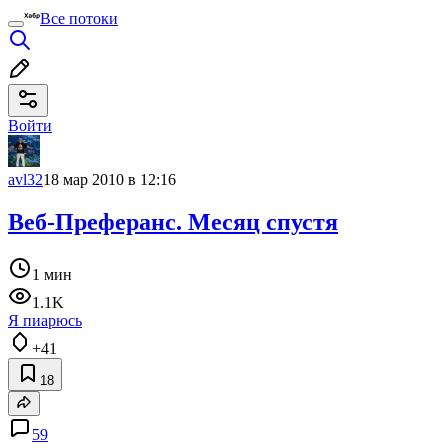
Все потоки
Войти
avl32
18 мар 2010 в 12:16
Веб-Преферанс. Месяц спустя
1 мин
1.1K
Я пиарюсь
+41
18
59