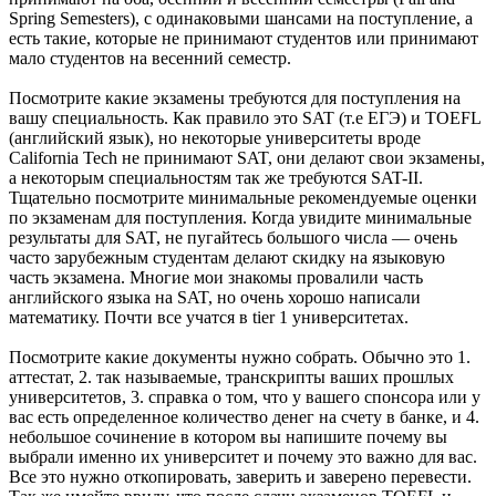
Spring Semesters), с одинаковыми шансами на поступление, а
есть такие, которые не принимают студентов или принимают
мало студентов на весенний семестр.
Посмотрите какие экзамены требуются для поступления на
вашу специальность. Как правило это SAT (т.е ЕГЭ) и TOEFL
(английский язык), но некоторые университеты вроде
California Tech не принимают SAT, они делают свои экзамены,
а некоторым специальностям так же требуются SAT-II.
Тщательно посмотрите минимальные рекомендуемые оценки
по экзаменам для поступления. Когда увидите минимальные
результаты для SAT, не пугайтесь большого числа — очень
часто зарубежным студентам делают скидку на языковую
часть экзамена. Многие мои знакомы провалили часть
английского языка на SAT, но очень хорошо написали
математику. Почти все учатся в tier 1 университетах.
Посмотрите какие документы нужно собрать. Обычно это 1.
аттестат, 2. так называемые, транскрипты ваших прошлых
университетов, 3. справка о том, что у вашего спонсора или у
вас есть определенное количество денег на счету в банке, и 4.
небольшое сочинение в котором вы напишите почему вы
выбрали именно их университет и почему это важно для вас.
Все это нужно откопировать, заверить и заверено перевести.