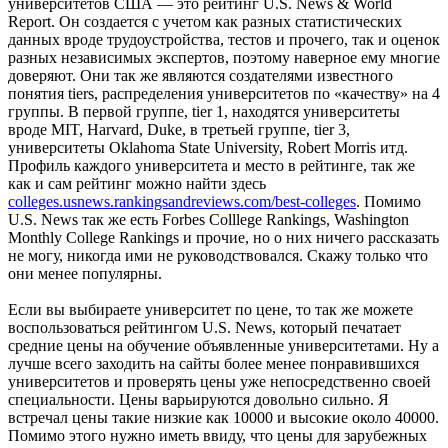
университетов США — это рейтинг U.S. News & World
Report. Он создается с учетом как разных статистических
данных вроде трудоустройства, тестов и прочего, так и оценок
разных независимых экспертов, поэтому наверное ему многие
доверяют. Они так же являются создателями известного
понятия tiers, распределения университетов по «качеству» на 4
группы. В первой группе, tier 1, находятся университеты
вроде MIT, Harvard, Duke, в третьей группе, tier 3,
университеты Oklahoma State University, Robert Morris итд.
Профиль каждого университета и место в рейтинге, так же
как и сам рейтинг можно найти здесь
colleges.usnews.rankingsandreviews.com/best-colleges
. Помимо
U.S. News так же есть Forbes Colllege Rankings, Washington
Monthly College Rankings и прочие, но о них ничего рассказать
не могу, никогда ими не руководствовался. Скажу только что
они менее популярны.
Если вы выбираете университет по цене, то так же можете
воспользоваться рейтингом U.S. News, который печатает
средние цены на обучение объявленные университетами. Ну а
лучше всего заходить на сайты более менее понравившихся
университетов и проверять цены уже непосредственно своей
специальности. Цены варьируются довольно сильно. Я
встречал цены такие низкие как 10000 и высокие около 40000.
Помимо этого нужно иметь ввиду, что цены для зарубежных