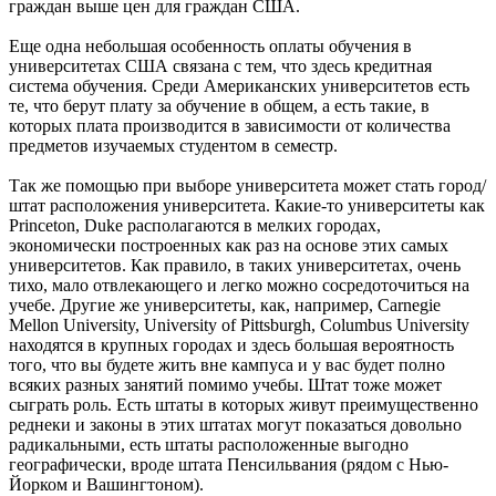
граждан выше цен для граждан США.
Еще одна небольшая особенность оплаты обучения в
университетах США связана с тем, что здесь кредитная
система обучения. Среди Американских университетов есть
те, что берут плату за обучение в общем, а есть такие, в
которых плата производится в зависимости от количества
предметов изучаемых студентом в семестр.
Так же помощью при выборе университета может стать город/
штат расположения университета. Какие-то университеты как
Princeton, Duke располагаются в мелких городах,
экономически построенных как раз на основе этих самых
университетов. Как правило, в таких университетах, очень
тихо, мало отвлекающего и легко можно сосредоточиться на
учебе. Другие же университеты, как, например, Carnegie
Mellon University, University of Pittsburgh, Columbus University
находятся в крупных городах и здесь большая вероятность
того, что вы будете жить вне кампуса и у вас будет полно
всяких разных занятий помимо учебы. Штат тоже может
сыграть роль. Есть штаты в которых живут преимущественно
реднеки и законы в этих штатах могут показаться довольно
радикальными, есть штаты расположенные выгодно
географически, вроде штата Пенсильвания (рядом с Нью-
Йорком и Вашингтоном).