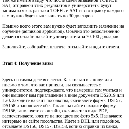
Так же имейте ввиду, что после сдачи экзаменов TOEFL и
SAT, отправкой этих результатов в университеты будут
заниматься как раз таки TOEFL и SAT и за отправку каждого
вам нужно будет выплачивать по 30 долларов.
Помимо всего этого вам нужно будет заполнить заявление на
обучение (admission application). Обычно это безболезненно
делается онлайн на сайте университета за 70-100 долларов.
Заполняйте, собирайте, платите, отсылайте и ждите ответа.
Этап 4: Получение визы
Здесь на самом деле все легко. Как только вы получили
письмо о том, что вас приняли, вы связываетесь с
университетом, подтверждаете, что намерены там учиться и
они вышлют вам приглашение в виде документа DS2019 или
I-20. Заходите на сайт посольства, скачиваете формы DS157,
DS158 и заполняете обе. Так же на сайте находите форму
DS156, заполняете ее онлайн, скачиваете в виде PDF,
распечатываете, клеите на нее цветное фото 5x5. Назначаете
интервью на сайте посольства. Идете в DHL или подобное,
отсылаете DS156, DS157, DS158, копию справки из банка,