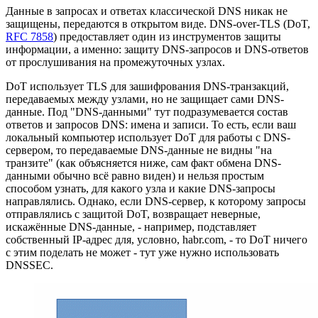
Данные в запросах и ответах классической DNS никак не
защищены, передаются в открытом виде. DNS-over-TLS (DoT,
RFC 7858
) предоставляет один из инструментов защиты
информации, а именно: защиту DNS-запросов и DNS-ответов
от прослушивания на промежуточных узлах.
DoT использует TLS для зашифрования DNS-транзакций,
передаваемых между узлами, но не защищает сами DNS-
данные. Под "DNS-данными" тут подразумевается состав
ответов и запросов DNS: имена и записи. То есть, если ваш
локальный компьютер использует DoT для работы с DNS-
сервером, то передаваемые DNS-данные не видны "на
транзите" (как объясняется ниже, сам факт обмена DNS-
данными обычно всё равно виден) и нельзя простым
способом узнать, для какого узла и какие DNS-запросы
направлялись. Однако, если DNS-сервер, к которому запросы
отправлялись с защитой DoT, возвращает неверные,
искажённые DNS-данные, - например, подставляет
собственный IP-адрес для, условно, habr.com, - то DoT ничего
с этим поделать не может - тут уже нужно использовать
DNSSEC.