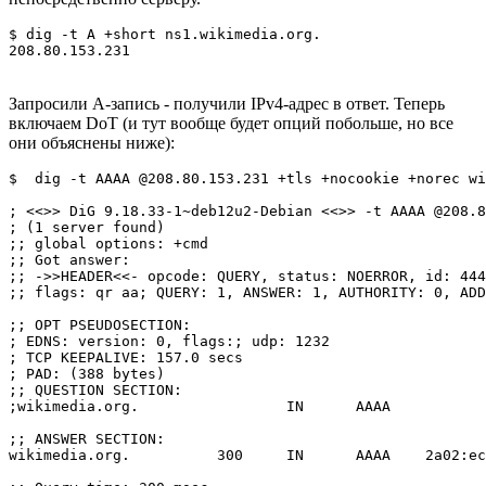
$ dig -t A +short ns1.wikimedia.org.

208.80.153.231
Запросили A-запись - получили IPv4-адрес в ответ. Теперь
включаем DoT (и тут вообще будет опций побольше, но все
они объяснены ниже):
$  dig -t AAAA @208.80.153.231 +tls +nocookie +norec wi
; <<>> DiG 9.18.33-1~deb12u2-Debian <<>> -t AAAA @208.8
; (1 server found)

;; global options: +cmd

;; Got answer:

;; ->>HEADER<<- opcode: QUERY, status: NOERROR, id: 444
;; flags: qr aa; QUERY: 1, ANSWER: 1, AUTHORITY: 0, ADD
;; OPT PSEUDOSECTION:

; EDNS: version: 0, flags:; udp: 1232

; TCP KEEPALIVE: 157.0 secs

; PAD: (388 bytes)

;; QUESTION SECTION:

;wikimedia.org.			IN	AAAA

;; ANSWER SECTION:

wikimedia.org.		300	IN	AAAA	2a02:ec80:300:ed1a::1
