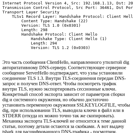
Internet Protocol Version 4, Src: 192.168.1.13, Dst: 20
Transmission Control Protocol, Src Port: 36461, Dst Por
Transport Layer Security

    TLSv1 Record Layer: Handshake Protocol: Client Hell
        Content Type: Handshake (22)

        Version: TLS 1.0 (0x0301)

        Length: 298

        Handshake Protocol: Client Hello

            Handshake Type: Client Hello (1)

            Length: 294

            Version: TLS 1.2 (0x0303)
Это часть сообщения ClientHello, направленного утилитой dig
авторитативному DNS-серверу. Соответствующее серверное
сообщение ServerHello подтверждает, что узлы установили
соединение TLS 1.3. Внутри TLS-соединения передан DNS-
запрос и получен DNS-ответ. Чтобы посмотреть трафик
внутри TLS, нужно экспортировать сессионные ключи.
Конкретный способ экспорта зависит от параметров сборки
dig и системного окружения, но обычно достаточно
установить переменную окружения SSLKEYLOGFILE, чтобы
dig, при использовании TLS, выводила ключи в файл или в
STDERR (откуда их можно точно так же скопировать).
Механика экспорта TLS-ключей не относится к теме данной
статьи, поэтому детали остаются за скобками. А вот выдачу
tshark для расшифрованного DNS-трафика - посмотрим.