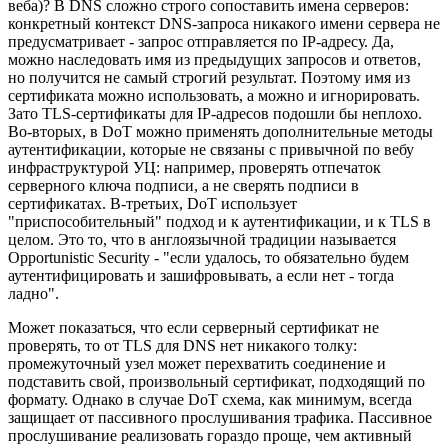
веба)? В DNS сложно строго сопоставить имена серверов:
конкретный контекст DNS-запроса никакого имени сервера не
предусматривает - запрос отправляется по IP-адресу. Да,
можно наследовать имя из предыдущих запросов и ответов,
но получится не самый строгий результат. Поэтому имя из
сертификата можно использовать, а можно и игнорировать.
Зато TLS-сертификаты для IP-адресов подошли бы неплохо.
Во-вторых, в DoT можно применять дополнительные методы
аутентификации, которые не связаны с привычной по вебу
инфраструктурой УЦ: например, проверять отпечаток
серверного ключа подписи, а не сверять подписи в
сертификатах. В-третьих, DoT использует
"приспособительный" подход и к аутентификации, и к TLS в
целом. Это то, что в англоязычной традиции называется
Opportunistic Security - "если удалось, то обязательно будем
аутентифицировать и зашифровывать, а если нет - тогда
ладно".
Может показаться, что если серверный сертификат не
проверять, то от TLS для DNS нет никакого толку:
промежуточный узел может перехватить соединение и
подставить свой, произвольный сертификат, подходящий по
формату. Однако в случае DoT схема, как минимум, всегда
защищает от пассивного прослушивания трафика. Пассивное
прослушивание реализовать гораздо проще, чем активный