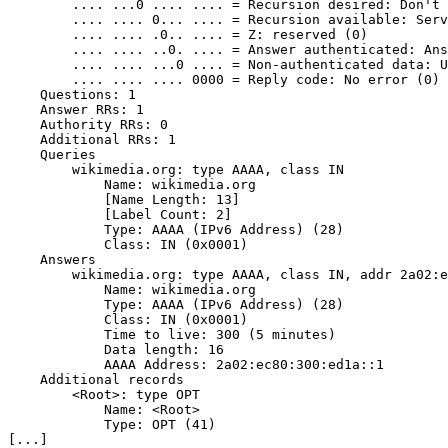
        .... ...0 .... .... = Recursion desired: Don't 
        .... .... 0... .... = Recursion available: Serv
        .... .... .0.. .... = Z: reserved (0)

        .... .... ..0. .... = Answer authenticated: Ans
        .... .... ...0 .... = Non-authenticated data: U
        .... .... .... 0000 = Reply code: No error (0)

    Questions: 1

    Answer RRs: 1

    Authority RRs: 0

    Additional RRs: 1

    Queries

        wikimedia.org: type AAAA, class IN

            Name: wikimedia.org

            [Name Length: 13]

            [Label Count: 2]

            Type: AAAA (IPv6 Address) (28)

            Class: IN (0x0001)

    Answers

        wikimedia.org: type AAAA, class IN, addr 2a02:e
            Name: wikimedia.org

            Type: AAAA (IPv6 Address) (28)

            Class: IN (0x0001)

            Time to live: 300 (5 minutes)

            Data length: 16

            AAAA Address: 2a02:ec80:300:ed1a::1

    Additional records

        <Root>: type OPT

            Name: <Root>

            Type: OPT (41)

[...]
