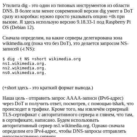
Утилита dig - это один из типовых инструментов из области
DNS. В более или менее современной версии dig умеет в DoT
сразу из коробки: нужно просто указывать опцию +tls при
вызове. Я здесь использую версию 9.18.33-1 под Raspberry Pi
OS (Debian 12).
Сначала определим, на какие серверы делегирована зона
wikimedia.org (пока что без DoT), это делается запросом NS-
записей (-t NS):
$ dig -t NS +short wikimedia.org

ns1.wikimedia.org.

ns2.wikimedia.org.

ns0.wikimedia.org.
(+short здесь - это краткий формат вывода.)
Наша цель - отправить запрос AAAA-записи (IPv6-адрес)
через DoT и получить ответ, посмотрев, с помощью tshark, что
происходит в трафике. Кроме того, мы извлечём серверный
TLS-сертификат с авторитативного сервера и глянем, что там,
в сертификате, написано. Будем использовать
авторитативный сервер ns1.wikimedia.org. Однако сначала
определим его IPv4-адрес, чтобы DNS-запросы отправлять
непосредственно серверу.