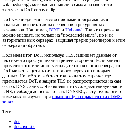
wikimedia.org., которые мы нашли в самом начале этого
экскурса в DoT силами dig.
DoT уже поддерживается основными программными
пакетами авторитативных серверов и рекурсивных
резолверов. Например,
BIND
и
Unbound
. Так что протокол
можно внедрять не только на "последней миле", но и на
авторитативных серверах, защищая трафик резолверов к этим
серверам (и обратно).
Подведём итог. DoT, используя TLS, защищает данные от
пассивного прослушивания третьей стороной. Если клиент
применяет тот или иной метод аутентификации сервера, то
DoT может защитить от активного перехвата и подмены
данных. Но всё это работает только на том отрезке, где
применяется DoT, а защита TLS не распространяется на сам
состав DNS-данных. Чтобы защитить содержательную часть
DNS, необходимо использовать DNSSEC, а эту технологию
тоже можно изучать при
помощи dig на практических DMS-
зонах
.
Теги:
dns
dns-over-tls