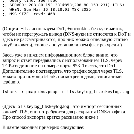
;; Query time: 300 msec

;; SERVER: 208.80.153.231#853(208.80.153.231) (TLS)

;; WHEN: Sun Mar 16 18:18:01 MSK 2025

;; MSG SIZE  rcvd: 468
(Опции: +tls - используем DoT, +nocookie - без куки-меток,
чтобы не перегружать вывод (DNS-куки не относятся к DoT и
здесь не рассматриваются, про них можно отдельную статью
опубликовать), +norec - не устанавливаем флаг рекурсии.)
Здесь уже в нижнем информационном блоке видно, что
запрос и ответ передавались с использованием TLS, через
TCP-соединение на номере порта 853. То есть, это DoT.
Дополнительно подтвердить, что трафик ходил через TLS,
можно при помощи tshark, посмотрев в дамп, записанный
tcpdump.
tshark -r pcap-dns.pcap -o tls.keylog_file:keylog.log 
(Здесь -o tls.keylog_file:keylog.log - это импорт сессионных
ключей TLS, они потребуются для раскрытия DNS-трафика.
Про способ экспорта кратко рассказано ниже.)
В дампе находим примерно следующее: