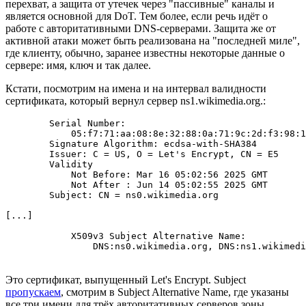
перехват, а защита от утечек через "пассивные" каналы и
является основной для DoT. Тем более, если речь идёт о
работе с авторитативными DNS-серверами. Защита же от
активной атаки может быть реализована на "последней миле",
где клиенту, обычно, заранее известны некоторые данные о
сервере: имя, ключ и так далее.
Кстати, посмотрим на имена и на интервал валидности
сертификата, который вернул сервер ns1.wikimedia.org.:
        Serial Number:

            05:f7:71:aa:08:8e:32:88:0a:71:9c:2d:f3:98:1
        Signature Algorithm: ecdsa-with-SHA384

        Issuer: C = US, O = Let's Encrypt, CN = E5

        Validity

            Not Before: Mar 16 05:02:56 2025 GMT

            Not After : Jun 14 05:02:55 2025 GMT

        Subject: CN = ns0.wikimedia.org

[...]

            X509v3 Subject Alternative Name: 

                DNS:ns0.wikimedia.org, DNS:ns1.wikimedi
Это сертификат, выпущенный Let's Encrypt. Subject
пропускаем
, смотрим в Subject Alternative Name, где указаны
все три имени для трёх авторитативных серверов зоны