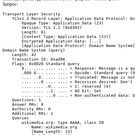
Запрос:
Transport Layer Security

    TLSv1.3 Record Layer: Application Data Protocol: Do
        Opaque Type: Application Data (23)

        Version: TLS 1.2 (0x0303)

        Length: 61

        [Content Type: Application Data (23)]

        Encrypted Application Data: [...]

        [Application Data Protocol: Domain Name System]

Domain Name System (query)

    Length: 42

    Transaction ID: 0xad96

    Flags: 0x0020 Standard query

        0... .... .... .... = Response: Message is a qu
        .000 0... .... .... = Opcode: Standard query (0
        .... ..0. .... .... = Truncated: Message is not
        .... ...0 .... .... = Recursion desired: Don't 
        .... .... .0.. .... = Z: reserved (0)

        .... .... ..1. .... = AD bit: Set

        .... .... ...0 .... = Non-authenticated data: U
    Questions: 1

    Answer RRs: 0

    Authority RRs: 0

    Additional RRs: 1

    Queries

        wikimedia.org: type AAAA, class IN

            Name: wikimedia.org

            [Name Length: 13]
