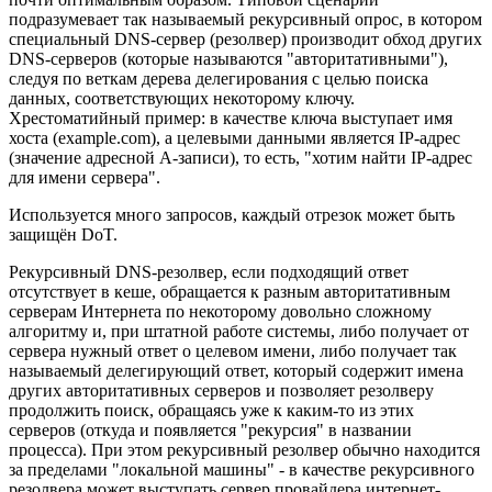
подразумевает так называемый рекурсивный опрос, в котором
специальный DNS-сервер (резолвер) производит обход других
DNS-серверов (которые называются "авторитативными"),
следуя по веткам дерева делегирования с целью поиска
данных, соответствующих некоторому ключу.
Хрестоматийный пример: в качестве ключа выступает имя
хоста (example.com), а целевыми данными является IP-адрес
(значение адресной A-записи), то есть, "хотим найти IP-адрес
для имени сервера".
Используется много запросов, каждый отрезок может быть
защищён DoT.
Рекурсивный DNS-резолвер, если подходящий ответ
отсутствует в кеше, обращается к разным авторитативным
серверам Интернета по некоторому довольно сложному
алгоритму и, при штатной работе системы, либо получает от
сервера нужный ответ о целевом имени, либо получает так
называемый делегирующий ответ, который содержит имена
других авторитативных серверов и позволяет резолверу
продолжить поиск, обращаясь уже к каким-то из этих
серверов (откуда и появляется "рекурсия" в названии
процесса). При этом рекурсивный резолвер обычно находится
за пределами "локальной машины" - в качестве рекурсивного
резолвера может выступать сервер провайдера интернет-