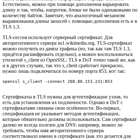
Естественно, можно при помощи дополнения варьировать
длину и так, чтобы, напротив, блоки не были одинаковыми по
количеству байтов. Заметьте, что аналогичный механизм
выравнивания длины записей с помощью дополнения есть и в
TLS 1.3.
TLS-сессия использует серверный сертификат. Для
авторитативного сервера ns1.wikimedia.org. TLS-сертификат
можно получить из дампа трафика (но, так как там TLS 1.3,
придётся расшифровать отдельно), а можно воспользоваться
утилитой s_client из OpenSSL: TLS в DoT точно такой же, как
и в других случаях, так что s_client сработает прекрасно,
нужно лишь подключиться по номеру порта 853, вот так:
openssl s_client -connect 208.80.153.231:853
Cертификаты в TLS нужны для аутентификации узлов, то
есть для установления их подлинности. Однако в DoT с
сертификатами связаны свои особенности. Во-первых,
спецификация не указывает методов аутентификации,
которые обязательно должны использоваться. Сам сертификат
далеко не всегда полезен для DNS: например, можно ли
требовать, чтобы имя авторитативного сервера
соответствовало имени в сертификате (как это делается для