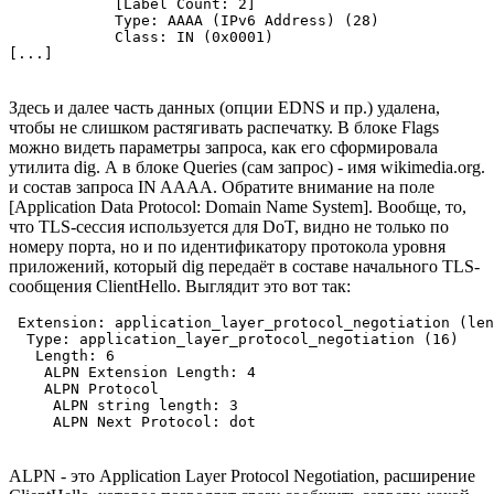
            [Label Count: 2]

            Type: AAAA (IPv6 Address) (28)

            Class: IN (0x0001)

[...]
Здесь и далее часть данных (опции EDNS и пр.) удалена,
чтобы не слишком растягивать распечатку. В блоке Flags
можно видеть параметры запроса, как его сформировала
утилита dig. А в блоке Queries (сам запрос) - имя wikimedia.org.
и состав запроса IN AAAA. Обратите внимание на поле
[Application Data Protocol: Domain Name System]. Вообще, то,
что TLS-сессия используется для DoT, видно не только по
номеру порта, но и по идентификатору протокола уровня
приложений, который dig передаёт в составе начального TLS-
сообщения ClientHello. Выглядит это вот так:
 Extension: application_layer_protocol_negotiation (len
  Type: application_layer_protocol_negotiation (16)

   Length: 6

    ALPN Extension Length: 4

    ALPN Protocol

     ALPN string length: 3

     ALPN Next Protocol: dot
ALPN - это Application Layer Protocol Negotiation, расширение