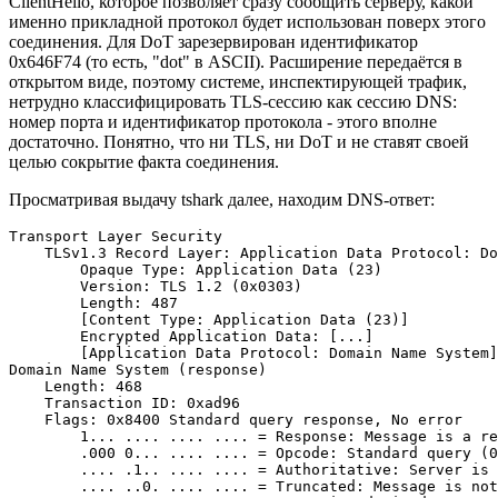
ClientHello, которое позволяет сразу сообщить серверу, какой
именно прикладной протокол будет использован поверх этого
соединения. Для DoT зарезервирован идентификатор
0x646F74 (то есть, "dot" в ASCII). Расширение передаётся в
открытом виде, поэтому системе, инспектирующей трафик,
нетрудно классифицировать TLS-сессию как сессию DNS:
номер порта и идентификатор протокола - этого вполне
достаточно. Понятно, что ни TLS, ни DoT и не ставят своей
целью сокрытие факта соединения.
Просматривая выдачу tshark далее, находим DNS-ответ:
Transport Layer Security

    TLSv1.3 Record Layer: Application Data Protocol: Do
        Opaque Type: Application Data (23)

        Version: TLS 1.2 (0x0303)

        Length: 487

        [Content Type: Application Data (23)]

        Encrypted Application Data: [...]

        [Application Data Protocol: Domain Name System]

Domain Name System (response)

    Length: 468

    Transaction ID: 0xad96

    Flags: 0x8400 Standard query response, No error

        1... .... .... .... = Response: Message is a re
        .000 0... .... .... = Opcode: Standard query (0
        .... .1.. .... .... = Authoritative: Server is 
        .... ..0. .... .... = Truncated: Message is not