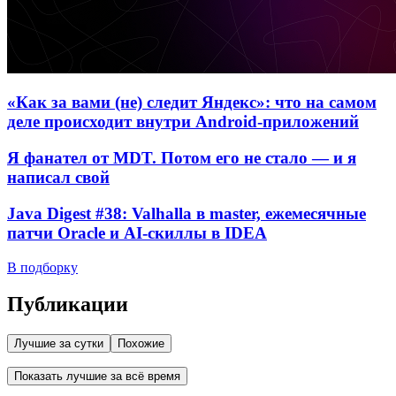
«Как за вами (не) следит Яндекс»: что на самом
деле происходит внутри Android-приложений
Я фанател от MDT. Потом его не стало — и я
написал свой
Java Digest #38: Valhalla в master, ежемесячные
патчи Oracle и AI-скиллы в IDEA
В подборку
Публикации
Лучшие за сутки
Похожие
Показать лучшие за всё время