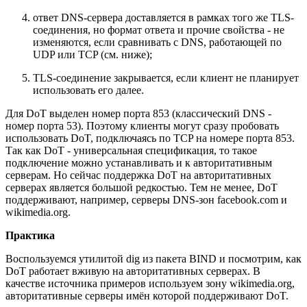
ответ DNS-сервера доставляется в рамках того же TLS-
соединения, но формат ответа и прочие свойства - не
изменяются, если сравнивать с DNS, работающей по
UDP или TCP (см. ниже);
TLS-соединение закрывается, если клиент не планирует
использовать его далее.
Для DoT выделен номер порта 853 (классический DNS -
номер порта 53). Поэтому клиенты могут сразу пробовать
использовать DoT, подключаясь по TCP на номере порта 853.
Так как DoT - универсальная спецификация, то такое
подключение можно устанавливать и к авторитативным
серверам. Но сейчас поддержка DoT на авторитативных
серверах является большой редкостью. Тем не менее, DoT
поддерживают, например, серверы DNS-зон facebook.com и
wikimedia.org.
Практика
Воспользуемся утилитой dig из пакета BIND и посмотрим, как
DoT работает вживую на авторитативных серверах. В
качестве источника примеров используем зону wikimedia.org,
авторитативные серверы имён которой поддерживают DoT.