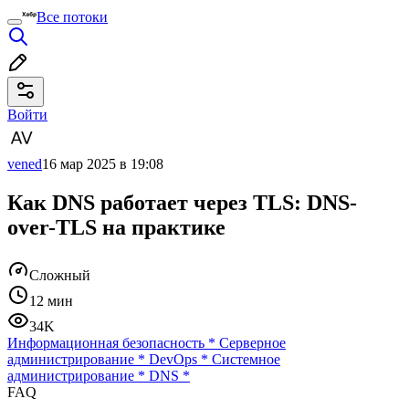
Все потоки
Войти
vened
16 мар 2025 в 19:08
Как DNS работает через TLS: DNS-
over-TLS на практике
Сложный
12 мин
34K
Информационная безопасность
*
Серверное
администрирование
*
DevOps
*
Системное
администрирование
*
DNS
*
FAQ