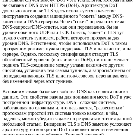
не связана с DNS-over-HTTPS (DoH). Архитектура DoT
довольно логичная: TLS здесь используется в качестве
инструмента создания защищённого "сокета" между DNS-
клиентом и DNS-сервером. Через "сокет" передаются те же
DNS-запросы/DNS-ответы, как они передавались бы на
уровне обычного UDP или TCP. То есть, "сокет" с TLS тут
нужно считать туннелем, работа которого прозрачна для
уровня DNS. Естественно, чтобы использовать DoT в таком
прозрачном режиме, нужна поддержка TLS и на клиенте, и на
сервере. Однако, поскольку спецификация отводит TLS
обособленный уровень (в отличие от DoH), ничто не мешает
поднять TLS-соединение между узлами какими-то другим
способом, установив тем самым туннель, а запросы/ответы от
неподдерживающих TLS клиентов/серверов перенаправлять
без изменений через этот туннель.
Вспомним самые базовые свойства DNS как сервиса поиска
данных. Эти свойства важны для понимания места DoT в уже
построенной инфраструктуре. DNS - сложная система,
работающая по сложным и, что называется, "развесистым"
протоколам (простой эта система только кажется; в чём,
надеюсь, можно убедиться даже по результатам чтения данной
небольшой статьи). Внедрение TLS в DNS заметно усложняет
архитектуру, но конкретно DoT позволяет внести изменения
почти оптимальным образом. Типовой сценарий