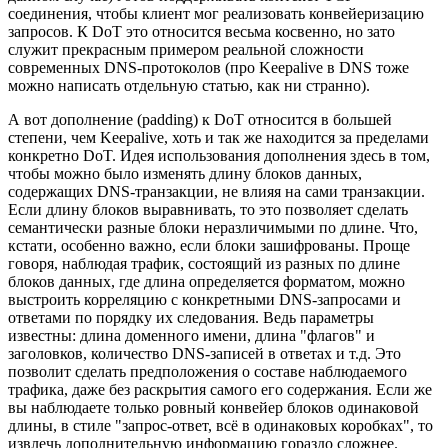
соединения, чтобы клиент мог реализовать конвейеризацию
запросов. К DoT это относится весьма косвенно, но зато
служит прекрасным примером реальной сложности
современных DNS-протоколов (про Keepalive в DNS тоже
можно написать отдельную статью, как ни странно).
А вот дополнение (padding) к DoT относится в большей
степени, чем Keepalive, хоть и так же находится за пределами
конкретно DoT. Идея использования дополнения здесь в том,
чтобы можно было изменять длину блоков данных,
содержащих DNS-транзакции, не влияя на сами транзакции.
Если длину блоков выравнивать, то это позволяет сделать
семантически разные блоки неразличимыми по длине. Что,
кстати, особенно важно, если блоки зашифрованы. Проще
говоря, наблюдая трафик, состоящий из разных по длине
блоков данных, где длина определяется форматом, можно
выстроить корреляцию с конкретными DNS-запросами и
ответами по порядку их следования. Ведь параметры
известны: длина доменного имени, длина "флагов" и
заголовков, количество DNS-записей в ответах и т.д. Это
позволит сделать предположения о составе наблюдаемого
трафика, даже без раскрытия самого его содержания. Если же
вы наблюдаете только ровный конвейер блоков одинаковой
длины, в стиле "запрос-ответ, всё в одинаковых коробках", то
извлечь дополнительную информацию гораздо сложнее.