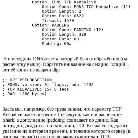
            Option: EDNS TCP Keepalive

                Option Code: EDNS TCP Keepalive (11)

                Option Length: 2

                Option Data: 0622

                Timeout: 1570

            Option: PADDING

                Option Code: PADDING (12)

                Option Length: 388

                Option Data: 00…

Это исходник DNS-ответа, который был отображён dig (см.
распечатку выше). Обратите внимание на секцию "опций",
вот её копия из выдачи dig:
;; OPT PSEUDOSECTION:

; EDNS: version: 0, flags:; udp: 1232

; TCP KEEPALIVE: 157.0 secs

; PAD: (388 bytes)
Здесь мы, например, без труда видим, что параметр TCP
Keepalive имеет значение 157 секунд, как и в распечатке
tshark, а дополнение (padding) совпадает по длине. Как
нетрудно догадаться по названию, TCP Keepalive содержит
указание на интервал времени, в течение которого сервер (в
данном случае) готов поддерживать контекст TCP-