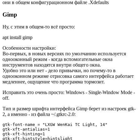
они в общем конфигурационном файле .Xdefaults
Gimp
Ну, с этим в общем-то всё просто:
apt install gimp
Особенности настройки:
Во-первых, в новых версиях по умолчанию используется
однооконный режим - когда вспомогательные окна
инструментов находятся внутри общего окна.
Удобно это или нет - дело привычки, но почему-то в
однооконном режиме отрисовка самого интерфейса работает
медленнее, ощущение что программа тормозит.
Исправить это очень просто: Windows - Single-Window Mode -
off.
Тип и размер шрифта интерфейса Gimp берет из настроек gtk-
2, а именно - из файла ~/.gtkrc-2.0:
gtk-font-name = "LXGW WenKai TC Light, 14"

gtk-xft-antialias=1

gtk-xft-hinting=1

gtk-xft-hintstyle=hintslight
