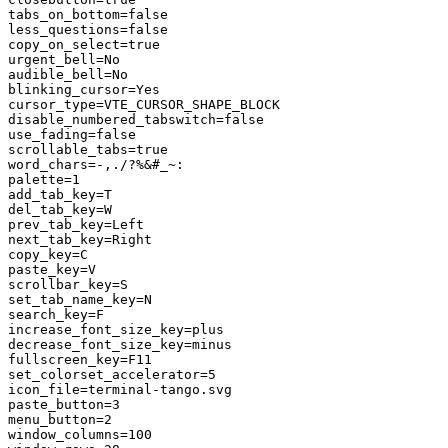
tabs_on_bottom=false

less_questions=false

copy_on_select=true

urgent_bell=No

audible_bell=No

blinking_cursor=Yes

cursor_type=VTE_CURSOR_SHAPE_BLOCK

disable_numbered_tabswitch=false

use_fading=false

scrollable_tabs=true

word_chars=-,./?%&#_~:

palette=1

add_tab_key=T

del_tab_key=W

prev_tab_key=Left

next_tab_key=Right

copy_key=C

paste_key=V

scrollbar_key=S

set_tab_name_key=N

search_key=F

increase_font_size_key=plus

decrease_font_size_key=minus

fullscreen_key=F11

set_colorset_accelerator=5

icon_file=terminal-tango.svg

paste_button=3

menu_button=2

window_columns=100
