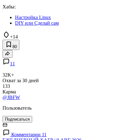
Хабы:
Настройка Linux
DIY или Сделай сам
+14
80
11
32K+
Охват за 30 дней
133
Карма
@JBFW
Пользователь
Подписаться
Комментарии 11