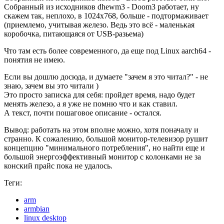
Собранный из исходников dhewm3 - Doom3 работает, ну
скажем так, неплохо, в 1024х768, больше - подтормаживает
(приемлемо, учитывая железо. Ведь это всё - маленькая
коробочка, питающаяся от USB-разьема)
Что там есть более современного, да еще под Linux aarch64 -
понятия не имею.
Если вы дошлю досюда, и думаете "зачем я это читал?" - не
знаю, зачем вы это читали )
Это просто записка для себя: пройдет время, надо будет
менять железо, а я уже не помню что и как ставил.
А текст, почти пошаговое описание - остался.
Вывод: работать на этом вполне можно, хотя поначалу и
странно. К сожалению, большой монитор-телевизор рушит
концепцию "минимального потребления", но найти еще и
большой энергоэффективный монитор с колонками не за
конский прайс пока не удалось.
Теги:
arm
armbian
linux desktop