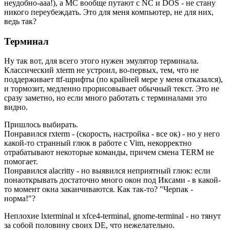
неудобно-ааа!), а MC вообще путают с NC и DOS - не стану
никого переубеждать. Это для меня компьютер, не для них,
ведь так?
Терминал
Ну так вот, для всего этого нужен эмулятор терминала.
Классический xterm не устроил, во-первых, тем, что не
поддерживает ttf-шрифты (по крайней мере у меня отказался),
и тормозит, медленно прорисовывает обычный текст. Это не
сразу заметно, но если много работать с терминалами это
видно.
Пришлось выбирать.
Понравился rxterm - (скорость, настройка - все ок) - но у него
какой-то странный глюк в работе с Vim, некорректно
отрабатывают некоторые команды, причем смена TERM не
помогает.
Понравился alacritty - но выявился неприятный глюк: если
понаоткрывать достаточно много окон под Иксами - в какой-
то момент окна заканчиваются. Как так-то? "Черпак -
норма!"?
Неплохие lxterminal и xfce4-terminal, gnome-terminal - но тянут
за собой половину своих DE, что нежелательно.