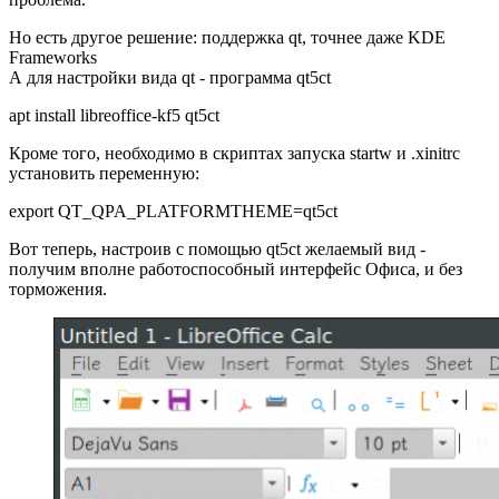
Но есть другое решение: поддержка qt, точнее даже KDE
Frameworks
А для настройки вида qt - программа qt5ct
apt install libreoffice-kf5 qt5ct
Кроме того, необходимо в скриптах запуска startw и .xinitrc
установить переменную:
export QT_QPA_PLATFORMTHEME=qt5ct
Вот теперь, настроив с помощью qt5ct желаемый вид -
получим вполне работоспособный интерфейс Офиса, и без
торможения.