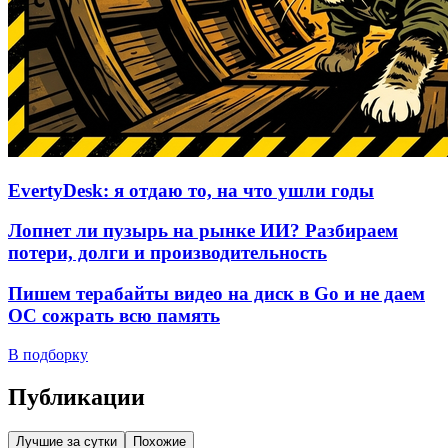
EvertyDesk: я отдаю то, на что ушли годы
Лопнет ли пузырь на рынке ИИ? Разбираем
потери, долги и производительность
Пишем терабайты видео на диск в Go и не даем
ОС сожрать всю память
В подборку
Публикации
Лучшие за сутки
Похожие