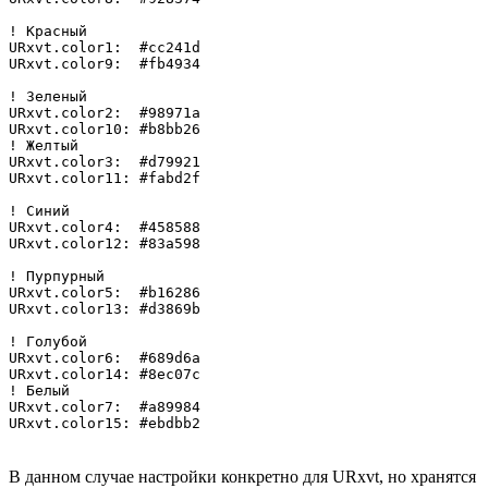
! Красный

URxvt.color1:  #cc241d

URxvt.color9:  #fb4934

! Зеленый

URxvt.color2:  #98971a

URxvt.color10: #b8bb26

! Желтый

URxvt.color3:  #d79921

URxvt.color11: #fabd2f

! Синий

URxvt.color4:  #458588

URxvt.color12: #83a598

! Пурпурный

URxvt.color5:  #b16286

URxvt.color13: #d3869b

! Голубой

URxvt.color6:  #689d6a

URxvt.color14: #8ec07c

! Белый

URxvt.color7:  #a89984

В данном случае настройки конкретно для URxvt, но хранятся