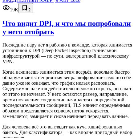
ЕЖЕДНЕВНЫЙ ХАБР | 9 АВГ 2026
19K
2
Что видит DPI, и что мы попробовали
у него отобрать
Последние пару лет я работаю в команде, которая занимается
устойчивой к DPI (Deep Packet Inspection) туннельной
инфраструктурой — по сути, альтернативой классическому
VPN.
Когда начинаешь заниматься этим всерьёз, довольно быстро
обнаруживается неприятная вещь: шифрование само по себе
давно уже не означает, что трафик нельзя распознать.
Содержимое пакетов действительно можно скрыть, но пакет
от этого не исчезает. У него остаются размер, направление,
время появления; соединение начинается с определённой
последовательности сообщений, TLS-клиент определённым
образом представляется серверу, поток ускоряется,
замедляется, замирает и снова начинает передавать данные.
Для человека всё это выглядит как куча зашифрованных
байтов. Для классификатора — как вполне пригодный набор
признаков.