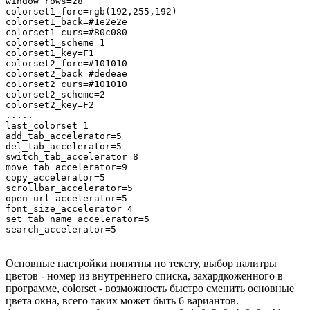
window_rows=28

colorset1_fore=rgb(192,255,192)

colorset1_back=#1e2e2e

colorset1_curs=#80c080

colorset1_scheme=1

colorset1_key=F1

colorset2_fore=#101010

colorset2_back=#dedeae

colorset2_curs=#101010

colorset2_scheme=2

colorset2_key=F2

.....

last_colorset=1

add_tab_accelerator=5

del_tab_accelerator=5

switch_tab_accelerator=8

move_tab_accelerator=9

copy_accelerator=5

scrollbar_accelerator=5

open_url_accelerator=5

font_size_accelerator=4

set_tab_name_accelerator=5

Основные настройки понятны по тексту, выбор палитры
цветов - номер из внутреннего списка, захардкоженного в
программе, colorset - возможность быстро сменить основные
цвета окна, всего таких может быть 6 вариантов.