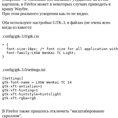
картинок, в Firefox может в некоторых случаях приводить в
крашу Wayfire.
При этом реального ускорения как-то не видно.
Оба используют настройки GTK-3, в файлах (не очень ясно
когда из какого):
.config/gtk-3.0/gtk.css
* {

  font-size:18px; /* font size for all application with
  font-family:LXGW WenKai TC Light;

}
.config/gtk-3.0/settings.ini
[Settings]

gtk-font-name = LXGW WenKai TC 14

gtk-xft-antialias=1

gtk-xft-hinting=1

gtk-xft-hintstyle=hintslight

В Firefox также пришлось отключить "масштабирование
скроллом".