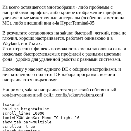
Из всего оставшегося многообразия - либо проблемы с
настройками шрифтов, либо кривое отображение шрифтов,
увеличенные межстрочные интервалы (особенно заметно на
MC), либо внешний вид a-la HyperTerminal-95.
В результате остановился на sakura: быстрый, легкий, пока не
глючил, хорошо настраивается, работает одинаково и в
Wayland, и в Иксах.
Из интересных фишек - возможность смены заголовка окна и
несколько быстросменяемых профилей с разными цветами
фона - удобно для удаленной работы с разными системами.
Поскольку у нас нет единого DE с общими настройками, и
нет заточенного под этот DE набора программ - все они
настраиваются по-разному:
Например, sakura настраивается через свой собственный
конфигурационный файл .config/sakura/sakura.conf
[sakura]

bold_is_bright=false

scroll_lines=10000

font=LXGW WenKai Mono TC Light 16

show_tab_bar=multiple

scrollbar=true

closebutton=true
