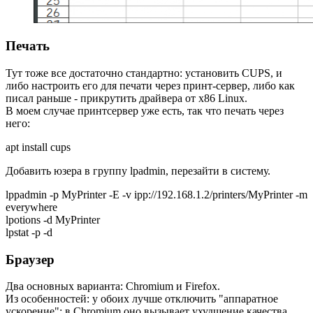
Печать
Тут тоже все достаточно стандартно: установить CUPS, и
либо настроить его для печати через принт-сервер, либо как
писал раньше - прикрутить драйвера от x86 Linux.
В моем случае принтсервер уже есть, так что печать через
него:
apt install cups
Добавить юзера в группу lpadmin, перезайти в систему.
lppadmin -p MyPrinter -E -v ipp://192.168.1.2/printers/MyPrinter -m
everywhere
lpotions -d MyPrinter
lpstat -p -d
Браузер
Два основных варианта: Chromium и Firefox.
Из особенностей: у обоих лучше отключить "аппаратное
ускорение": в Chromium оно вызывает ухудшение качества