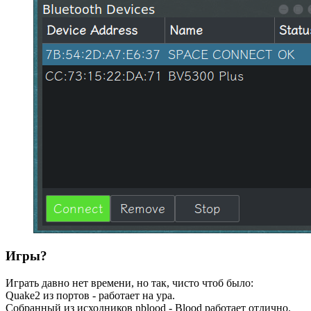
Игры?
Играть давно нет времени, но так, чисто чтоб было:
Quake2 из портов - работает на ура.
Собранный из исходников nblood - Blood работает отлично.