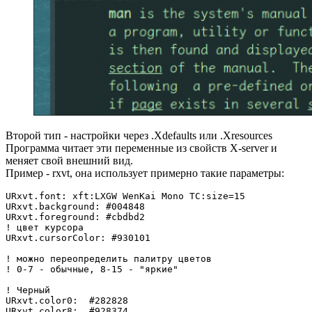
Второй тип - настройки через .Xdefaults или .Xresources
Программа читает эти переменные из свойств X-server и
меняет свой внешний вид.
Пример - rxvt, она использует примерно такие параметры:
URxvt.font: xft:LXGW WenKai Mono TC:size=15

URxvt.background: #004848

URxvt.foreground: #cbdbd2

! цвет курсора

URxvt.cursorColor: #930101

! можно переопределить палитру цветов

! 0-7 - обычные, 8-15 - "яркие"

! Черный

URxvt.color0:  #282828

URxvt.color8:  #928374
