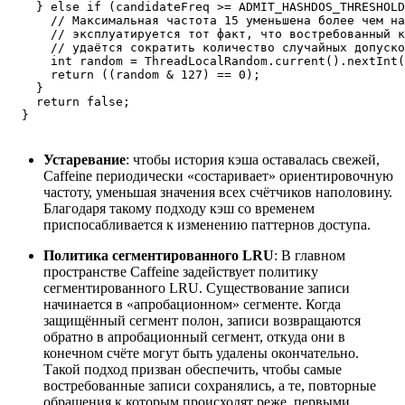
    } else if (candidateFreq >= ADMIT_HASHDOS_THRESHOLD
      // Максимальная частота 15 уменьшена более чем на
      // эксплуатируется тот факт, что востребованный к
      // удаётся сократить количество случайных допуско
      int random = ThreadLocalRandom.current().nextInt(
      return ((random & 127) == 0);

    }

    return false;

  }
Устаревание
: чтобы история кэша оставалась свежей,
Caffeine периодически «состаривает» ориентировочную
частоту, уменьшая значения всех счётчиков наполовину.
Благодаря такому подходу кэш со временем
приспосабливается к изменению паттернов доступа.
Политика сегментированного LRU
: В главном
пространстве Caffeine задействует политику
сегментированного LRU. Существование записи
начинается в «апробационном» сегменте. Когда
защищённый сегмент полон, записи возвращаются
обратно в апробационный сегмент, откуда они в
конечном счёте могут быть удалены окончательно.
Такой подход призван обеспечить, чтобы самые
востребованные записи сохранялись, а те, повторные
обращения к которым происходят реже, первыми