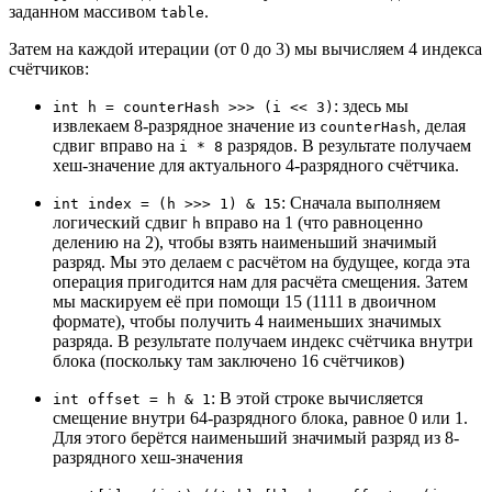
заданном массивом
.
table
Затем на каждой итерации (от 0 до 3) мы вычисляем 4 индекса
счётчиков:
: здесь мы
int h = counterHash >>> (i << 3)
извлекаем 8-разрядное значение из
, делая
counterHash
сдвиг вправо на
разрядов. В результате получаем
i * 8
хеш-значение для актуального 4-разрядного счётчика.
: Сначала выполняем
int index = (h >>> 1) & 15
логический сдвиг
вправо на 1 (что равноценно
h
делению на 2), чтобы взять наименьший значимый
разряд. Мы это делаем с расчётом на будущее, когда эта
операция пригодится нам для расчёта смещения. Затем
мы маскируем её при помощи 15 (1111 в двоичном
формате), чтобы получить 4 наименьших значимых
разряда. В результате получаем индекс счётчика внутри
блока (поскольку там заключено 16 счётчиков)
: В этой строке вычисляется
int offset = h & 1
смещение внутри 64-разрядного блока, равное 0 или 1.
Для этого берётся наименьший значимый разряд из 8-
разрядного хеш-значения