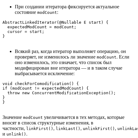
При создании итератора фиксируется актуальное
состояние
:
modCount
AbstractLinkedIterator(@Nullable E start) {

  expectedModCount = modCount;

  cursor = start;

}
Всякий раз, когда итератор выполняет операцию, он
проверяет, не изменилось ли значение
. Если
modCount
оно изменилось, это означает, что список был
модифицирован вне итератора — и в таком случае
выбрасывается исключение:
void checkForComodification() {

if (modCount != expectedModCount) {

  throw new ConcurrentModificationException();

}

}
Значение
увеличивается в тех методах, которые
modCount
вносят в список структурные изменения, в
частности,
,
,
,
linkFirst()
linkLast()
unlinkFirst()
unlinkLa
и
.
unlink()