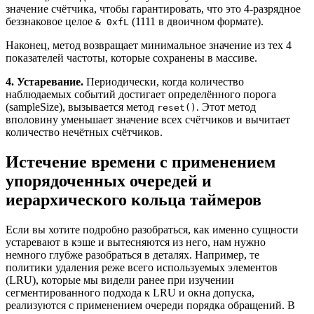
значение счётчика, чтобы гарантировать, что это 4-разрядное
беззнаковое целое
(1111 в двоичном формате).
& 0xfL
Наконец, метод возвращает минимальное значение из тех 4
показателей частоты, которые сохранены в массиве.
4. Устаревание.
Периодически, когда количество
наблюдаемых событий достигает определённого порога
(sampleSize), вызывается метод
. Этот метод
reset()
вполовину уменьшает значение всех счётчиков и вычитает
количество нечётных счётчиков.
Истечение времени с применением
упорядоченных очередей и
иерархического кольца таймеров
Если вы хотите подробно разобраться, как именно сущности
устаревают в кэше и вытесняются из него, нам нужно
немного глубже разобраться в деталях. Например, те
политики удаления реже всего используемых элементов
(LRU), которые мы видели ранее при изучении
сегментированного подхода к LRU и окна допуска,
реализуются с применением очереди порядка обращений. В