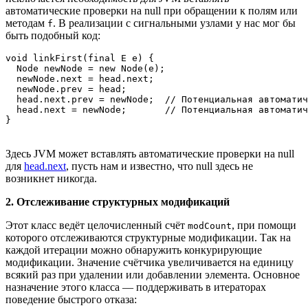
автоматические проверки на null при обращении к полям или
методам
. В реализации с сигнальными узлами у нас мог бы
f
быть подобный код:
void linkFirst(final E e) {

  Node newNode = new Node(e);

  newNode.next = head.next;

  newNode.prev = head;

  head.next.prev = newNode;  // Потенциальная автоматич
  head.next = newNode;       // Потенциальная автоматич
}
Здесь JVM может вставлять автоматические проверки на null
для
head.next
, пусть нам и известно, что null здесь не
возникнет никогда.
2. Отслеживание структурных модификаций
Этот класс ведёт целочисленный счёт
, при помощи
modCount
которого отслеживаются структурные модификации. Так на
каждой итерации можно обнаружить конкурирующие
модификации. Значение счётчика увеличивается на единицу
всякий раз при удалении или добавлении элемента. Основное
назначение этого класса — поддерживать в итераторах
поведение быстрого отказа: