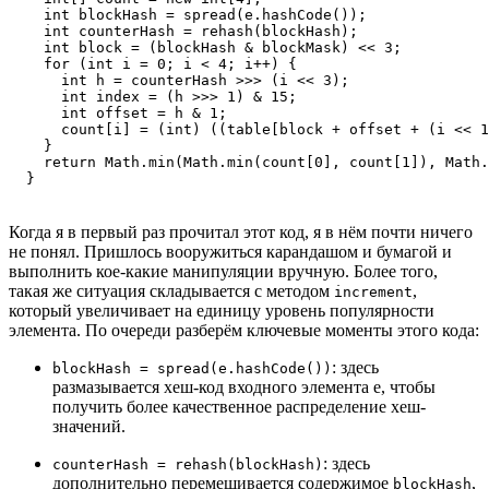
    int blockHash = spread(e.hashCode());

    int counterHash = rehash(blockHash);

    int block = (blockHash & blockMask) << 3;

    for (int i = 0; i < 4; i++) {

      int h = counterHash >>> (i << 3);

      int index = (h >>> 1) & 15;

      int offset = h & 1;

      count[i] = (int) ((table[block + offset + (i << 1
    }

    return Math.min(Math.min(count[0], count[1]), Math.
  }
Когда я в первый раз прочитал этот код, я в нём почти ничего
не понял. Пришлось вооружиться карандашом и бумагой и
выполнить кое-какие манипуляции вручную. Более того,
такая же ситуация складывается с методом
,
increment
который увеличивает на единицу уровень популярности
элемента. По очереди разберём ключевые моменты этого кода:
: здесь
blockHash = spread(e.hashCode())
размазывается хеш-код входного элемента e, чтобы
получить более качественное распределение хеш-
значений.
: здесь
counterHash = rehash(blockHash)
дополнительно перемешивается содержимое
,
blockHash