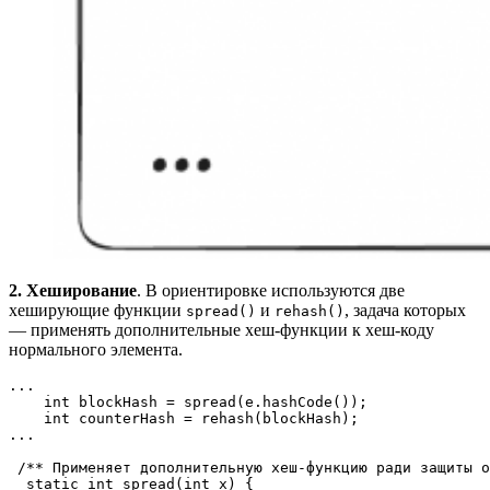
2. Хеширование
. В ориентировке используются две
хеширующие функции
и
, задача которых
spread()
rehash()
— применять дополнительные хеш-функции к хеш-коду
нормального элемента.
...

    int blockHash = spread(e.hashCode());

    int counterHash = rehash(blockHash);

...

 /** Применяет дополнительную хеш-функцию ради защиты о
  static int spread(int x) {
