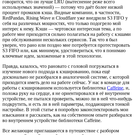
говорится, что он лучше LRU (вытеснение реже всего
используемых значений) — потому что даёт более низкий
процент промахов кэша. Видные компании, в частности,
RedPandas, Rising Wave и Cloudflare уже внедрили S3 FIFO у
себя на различных мощностях, что только подогрело мой
интерес к нему. Кэши — чертовски интересная тема, а по
работе мне приходится сильно полагаться на работу с кэшами
при обслуживании нескольких сервисов. Так что я был
уверен, что рано или поздно мне потребуется протестировать
S3 FIFO или, как минимум, удостовериться, что я понимаю
ключевые идеи, заложенные в этой технологии.
Правда, казалось, что рановато с головой погружаться в
изучение нового подхода к кэшированию, пока ещё
досконально не разобрался в аналогичной системе, с которой
приходится иметь дело на работе сейчас. У нас в команде для
работы с кэшированием используется библиотека
Caffeine
, и,
положа руку на сердце, я не ориентировался в её внутреннем
устройстве, не пытался проверить, можно ли в ней что-нибудь
подкрутить, и есть ли в ней параметры, поддающиеся тонкой
настройке. В этой статье я попробую законспектировать мои
изыскания и рассказать, как на собственном опыте разбирался
во внутреннем устройстве библиотеки Caffeine.
Все желающие приглашаются в путешествие с разбором