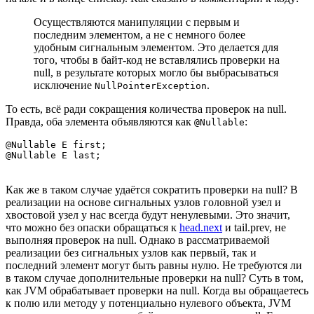
Осуществляются манипуляции с первым и
последним элементом, а не с немного более
удобным сигнальным элементом. Это делается для
того, чтобы в байт-код не вставлялись проверки на
null, в результате которых могло бы выбрасываться
исключение
.
NullPointerException
То есть, всё ради сокращения количества проверок на null.
Правда, оба элемента объявляются как
:
@Nullable
@Nullable E first;

@Nullable E last;
Как же в таком случае удаётся сократить проверки на null? В
реализации на основе сигнальных узлов головной узел и
хвостовой узел у нас всегда будут ненулевыми. Это значит,
что можно без опаски обращаться к
head.next
и tail.prev, не
выполняя проверок на null. Однако в рассматриваемой
реализации без сигнальных узлов как первый, так и
последний элемент могут быть равны нулю. Не требуются ли
в таком случае дополнительные проверки на null? Суть в том,
как JVM обрабатывает проверки на null. Когда вы обращаетесь
к полю или методу у потенциально нулевого объекта, JVM