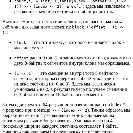
count[i] = (int) ((table[block + offset + (i <<
: здесь мы извлекаем 4-
1)] >>> (index << 2)) & 0xfL)
разрядное значение счётчика из таблицы вот так:
Вычисляем индекс в массиве таблицы, где расположены 4
счётчика для заданного элемента:
block + offset + (i <<
:
1)
— это тот индекс, с которого начинается блок в
block
массиве
table
равен 0 или 1, в зависимости от того, к какому из
offset
двух 8-байтных сегментов внутри блока мы обращаемся.
— это смещение внутри того 8-байтного
(i << 1)
сегмента, в котором содержится 4 счётчика, где
— это
i
индекс счётчика (от 0 до 3). Здесь мы фактически
умножаем
на 2, в результате чего получаем смещения
i
0, 2, 4 или 6 внутри 16-байтового сегмента.
Затем сдвигаем это 64-разрядное значение вправо на index *
4 разрядов при помощи
). Таким образом, мы
>>> (index << 2
выравниваем наш 4-разрядный счётчик с наименьшим
значимым разрядом long-значения. Умножаем его на 4,
поскольку ширина каждого счётчика составляет 4 байта.
Наконец, накладываем битовую маску на извлечённое