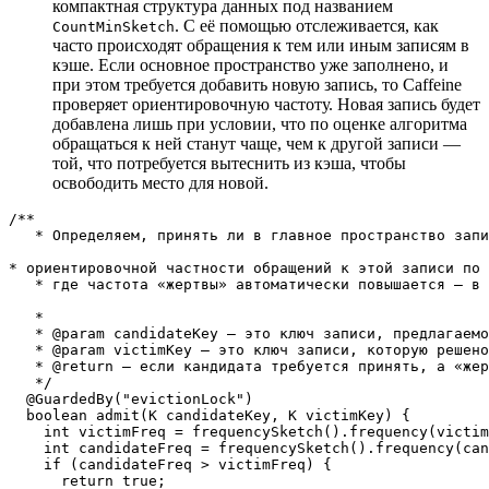
компактная структура данных под названием
. С её помощью отслеживается, как
CountMinSketch
часто происходят обращения к тем или иным записям в
кэше. Если основное пространство уже заполнено, и
при этом требуется добавить новую запись, то Caffeine
проверяет ориентировочную частоту. Новая запись будет
добавлена лишь при условии, что по оценке алгоритма
обращаться к ней станут чаще, чем к другой записи —
той, что потребуется вытеснить из кэша, чтобы
освободить место для новой.
/**

   * Определяем, принять ли в главное пространство запи
* ориентировочной частности обращений к этой записи по 
   * где частота «жертвы» автоматически повышается — в 
   *

   * @param candidateKey — это ключ записи, предлагаемо
   * @param victimKey — это ключ записи, которую решено
   * @return — если кандидата требуется принять, а «жер
   */

  @GuardedBy("evictionLock")

  boolean admit(K candidateKey, K victimKey) {

    int victimFreq = frequencySketch().frequency(victim
    int candidateFreq = frequencySketch().frequency(can
    if (candidateFreq > victimFreq) {

      return true;
