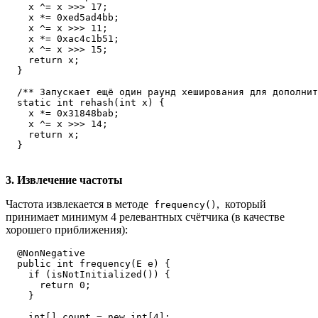
    x ^= x >>> 17;

    x *= 0xed5ad4bb;

    x ^= x >>> 11;

    x *= 0xac4c1b51;

    x ^= x >>> 15;

    return x;

  }

  /** Запускает ещё один раунд хеширования для дополнит
  static int rehash(int x) {

    x *= 0x31848bab;

    x ^= x >>> 14;

    return x;

  }
3. Извлечение частоты
Частота извлекается в методе
, который
frequency()
принимает минимум 4 релевантных счётчика (в качестве
хорошего приближения):
  @NonNegative

  public int frequency(E e) {

    if (isNotInitialized()) {

      return 0;

    }

    int[] count = new int[4];
