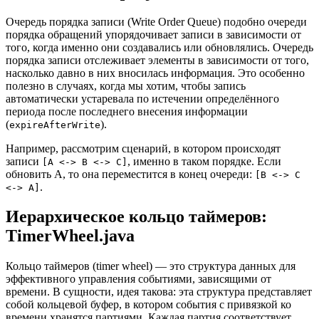
Очередь порядка записи (Write Order Queue) подобно очереди
порядка обращений упорядочивает записи в зависимости от
того, когда именно они создавались или обновлялись. Очередь
порядка записи отслеживает элементы в зависимости от того,
насколько давно в них вносилась информация. Это особенно
полезно в случаях, когда мы хотим, чтобы запись
автоматически устаревала по истечении определённого
периода после последнего внесения информации
(
).
expireAfterWrite
Например, рассмотрим сценарий, в котором происходят
записи
, именно в таком порядке. Если
[A <-> B <-> C]
обновить A, то она переместится в конец очереди:
[B <-> C
.
<-> A]
Иерархическое кольцо таймеров:
TimerWheel.java
Кольцо таймеров (timer wheel) — это структура данных для
эффективного управления событиями, зависящими от
времени. В сущности, идея такова: эта структура представляет
собой кольцевой буфер, в котором события с привязкой ко
времени хранятся партиями. Каждая партия соответствует