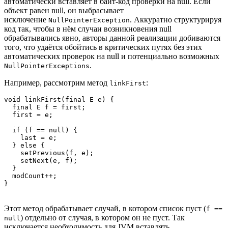
автоматически вставляет в байт-код проверки на null. Если
объект равен null, он выбрасывает
исключение
. Аккуратно структурируя
NullPointerException
код так, чтобы в нём случаи возникновения null
обрабатывались явно, авторы данной реализации добиваются
того, что удаётся обойтись в критических путях без этих
автоматических проверок на null и потенциально возможных
.
NullPointerExceptions
Например, рассмотрим метод
:
linkFirst
void linkFirst(final E e) {

  final E f = first;

  first = e;

  if (f == null) {

    last = e;

  } else {

    setPrevious(f, e);

    setNext(e, f);

  }

  modCount++;

}
Этот метод обрабатывает случай, в котором список пуст (
f ==
) отдельно от случая, в котором он не пуст. Так
null
исключается необходимость для JVM вставлять