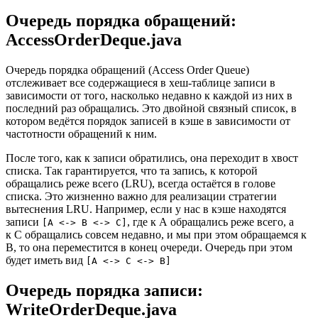
Очередь порядка обращений:
AccessOrderDeque.java
Очередь порядка обращений (Access Order Queue)
отслеживает все содержащиеся в хеш-таблице записи в
зависимости от того, насколько недавно к каждой из них в
последний раз обращались. Это двойной связный список, в
котором ведётся порядок записей в кэше в зависимости от
частотности обращений к ним.
После того, как к записи обратились, она переходит в хвост
списка. Так гарантируется, что та запись, к которой
обращались реже всего (LRU), всегда остаётся в голове
списка. Это жизненно важно для реализации стратегии
вытеснения LRU. Например, если у нас в кэше находятся
записи
, где к A обращались реже всего, а
[A <-> B <-> C]
к C обращались совсем недавно, и мы при этом обращаемся к
B, то она переместится в конец очереди. Очередь при этом
будет иметь вид
[A <-> C <-> B]
Очередь порядка записи:
WriteOrderDeque.java