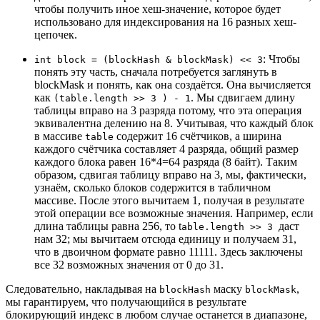
чтобы получить иное хеш-значение, которое будет
использовано для индексирования на 16 разных хеш-
цепочек.
: Чтобы
int block = (blockHash & blockMask) << 3
понять эту часть, сначала потребуется заглянуть в
blockMask и понять, как она создаётся. Она вычисляется
как
. Мы сдвигаем длину
(table.length >> 3 ) - 1
таблицы вправо на 3 разряда потому, что эта операция
эквивалентна делению на 8. Учитывая, что каждый блок
в массиве
содержит 16 счётчиков, а ширина
table
каждого счётчика составляет 4 разряда, общий размер
каждого блока равен 16*4=64 разряда (8 байт). Таким
образом, сдвигая таблицу вправо на 3, мы, фактически,
узнаём, сколько блоков содержится в табличном
массиве. После этого вычитаем 1, получая в результате
этой операции все возможные значения. Например, если
длина таблицы равна 256, то t
даст
able.length >> 3
нам 32; мы вычитаем отсюда единицу и получаем 31,
что в двоичном формате равно 11111. Здесь заключены
все 32 возможных значения от 0 до 31.
Следовательно, накладывая на
маску
,
blockHash
blockMask
мы гарантируем, что получающийся в результате
блокирующий индекс в любом случае останется в диапазоне,