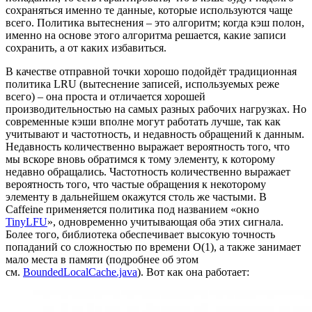
сохраняться именно те данные, которые используются чаще
всего. Политика вытеснения – это алгоритм; когда кэш полон,
именно на основе этого алгоритма решается, какие записи
сохранить, а от каких избавиться.
В качестве отправной точки хорошо подойдёт традиционная
политика LRU (вытеснение записей, используемых реже
всего) – она проста и отличается хорошей
производительностью на самых разных рабочих нагрузках. Но
современные кэши вполне могут работать лучше, так как
учитывают и частотность, и недавность обращений к данным.
Недавность количественно выражает вероятность того, что
мы вскоре вновь обратимся к тому элементу, к которому
недавно обращались. Частотность количественно выражает
вероятность того, что частые обращения к некоторому
элементу в дальнейшем окажутся столь же частыми. В
Caffeine применяется политика под названием «окно
TinyLFU
», одновременно учитывающая оба этих сигнала.
Более того, библиотека обеспечивает высокую точность
попаданий со сложностью по времени O(1), а также занимает
мало места в памяти (подробнее об этом
см.
BoundedLocalCache.java
). Вот как она работает: