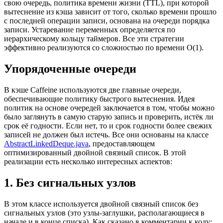
свою очередь, политика времени жизни (TTL), при которой
вытеснение из кэша зависит от того, сколько времени прошло
с последней операции записи, основана на очереди порядка
записи. Устаревание переменных определяется по
иерархическому кольцу таймеров. Все эти стратегии
эффективно реализуются со сложностью по времени O(1).
Упорядоченные очереди
В кэше Caffeine используются две главные очереди,
обеспечивающие политику быстрого вытеснения. Идея
политик на основе очередей заключается в том, чтобы можно
было заглянуть в самую старую запись и проверить, истёк ли
срок её годности. Если нет, то и срок годности более свежих
записей не должен был истечь. Все они основаны на классе
AbstractLinkedDeque.java
, предоставляющем
оптимизированный двойной связный список. В этой
реализации есть несколько интересных аспектов:
1. Без сигнальных узлов
В этом классе используется двойной связный список без
сигнальных узлов (это узлы-заглушки, располагающиеся в
начале и в конце списка). Как сказано в комментарии к коду: