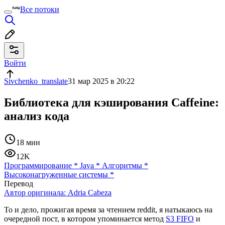
Все потоки
Войти
Sivchenko_translate
31 мар 2025 в 20:22
Библиотека для кэширования Caffeine:
анализ кода
18 мин
12K
Программирование
*
Java
*
Алгоритмы
*
Высоконагруженные системы
*
Перевод
Автор оригинала:
Adria Cabeza
То и дело, прожигая время за чтением reddit, я натыкаюсь на
очередной пост, в котором упоминается метод
S3 FIFO
и