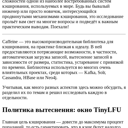
сложностей одной из наиболее востребованных систем
кэширования, используемых в мире. Будь вы бывалый
инженер или просто новичок, интересующийся
продвинутыми механизмами кэширования, это исследование
прольёт вам свет на многие вопросы и подведёт к важным
практическим выводам. Поехали!
Caffeine — это высокопроизводительная библиотека для
кэширования, на практике близкая к идеалу. В ней
предоставляются потрясающие возможности, в частности,
автоматическая загрузка записей, вытеснение записей в
зависимости от размера, статистика, устаревание с привязкой
по времени. Библиотека используется во многих очень
влиятельных проектах, среди которых — Kafka, Solr,
Cassandra, HBase или Neo4j.
Учитывая, как много разных аспектов здесь можно обсудить, я
разделил их по темам и решил исследовать каждую в
отдельности.
Политика вытеснения: окно TinyLFU
Главная цель кэширования — довести до максимума процент
попаданий, то есть гарантировать, что в кэше будут надолго