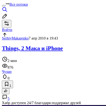
Все потоки
Войти
SerhiyMakarenko
7 апр 2010 в 19:43
Things, 2 Мака и iPhone
2 мин
876
Чулан
0
1
5
Хабр доступен 24/7 благодаря поддержке друзей