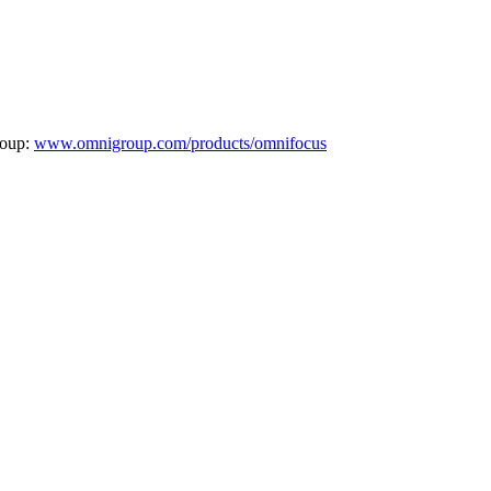
roup:
www.omnigroup.com/products/omnifocus