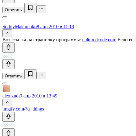
Ответить
SerhiyMakarenko
8 апр 2010 в 11:19
Вот ссылка на страничку программы:
culturedcode.com
Если ее 
Ответить
alexiznot
9 апр 2010 в 13:49
lmgtfy.com/?q=things