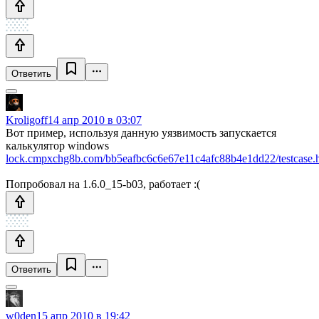
Ответить
Kroligoff
14 апр 2010 в 03:07
Вот пример, используя данную уязвимость запускается
калькулятор windows
lock.cmpxchg8b.com/bb5eafbc6c6e67e11c4afc88b4e1dd22/testcase.
Попробовал на 1.6.0_15-b03, работает :(
Ответить
w0den
15 апр 2010 в 19:42