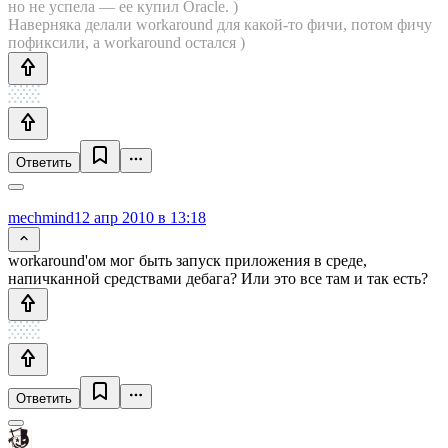
но не успела — ее купил Oracle. )
Наверняка делали workaround для какой-то фичи, потом фичу
пофиксили, а workaround остался )
Ответить
mechmind
12 апр 2010 в 13:18
workaround'ом мог быть запуск приложения в среде,
напичканной средствами дебага? Или это все там и так есть?
Ответить