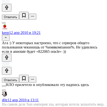
Ответить
keep
12 апр 2010 в 19:21
Ага :) У некоторых настроено, что с серверов общего
пользования чекинишь от %имякомпании%. Не удивлюсь
если в annotate будет «822065 oracle» :))
Ответить
НЛО прилетело и опубликовало эту надпись здесь
d0z
12 апр 2010 в 13:11
На самом деле Sun империя зла, которая хотела захватить мир,