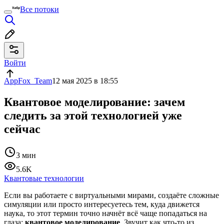
Все потоки
Войти
AppFox_Team
12 мая 2025 в 18:55
Квантовое моделирование: зачем
следить за этой технологией уже
сейчас
3 мин
5.6K
Квантовые технологии
Если вы работаете с виртуальными мирами, создаёте сложные
симуляции или просто интересуетесь тем, куда движется
наука, то этот термин точно начнёт всё чаще попадаться на
глаза:
квантовое моделирование
. Звучит как что-то из