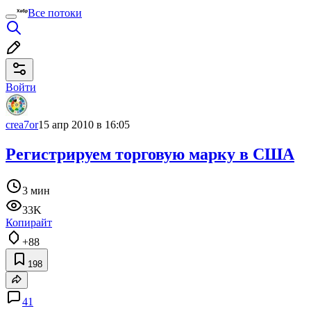
Все потоки
Войти
crea7or
15 апр 2010 в 16:05
Регистрируем торговую марку в США
3 мин
33K
Копирайт
+88
198
41