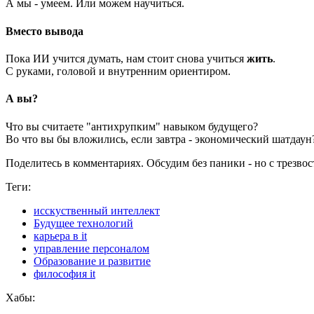
А мы - умеем. Или можем научиться.
Вместо вывода
Пока ИИ учится думать, нам стоит снова учиться
жить
.
С руками, головой и внутренним ориентиром.
А вы?
Что вы считаете "антихрупким" навыком будущего?
Во что вы бы вложились, если завтра - экономический шатдаун
Поделитесь в комментариях. Обсудим без паники - но с трезвос
Теги:
исскуственный интеллект
Будущее технологий
карьера в it
управление персоналом
Образование и развитие
философия it
Хабы: