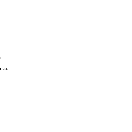
?
тью.