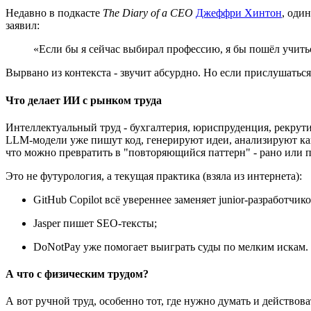
Недавно в подкасте
The Diary of a CEO
Джеффри Хинтон
, оди
заявил:
«Если бы я сейчас выбирал профессию, я бы пошёл учить
Вырвано из контекста - звучит абсурдно. Но если прислушаться 
Что делает ИИ с рынком труда
Интеллектуальный труд - бухгалтерия, юриспруденция, рекрути
LLM-модели уже пишут код, генерируют идеи, анализируют канд
что можно превратить в "повторяющийся паттерн" - рано или 
Это не футурология, а текущая практика (взяла из интернета):
GitHub Copilot всё увереннее заменяет junior‑разработчико
Jasper пишет SEO‑тексты;
DoNotPay уже помогает выиграть суды по мелким искам.
А что с физическим трудом?
А вот ручной труд, особенно тот, где нужно думать и действова