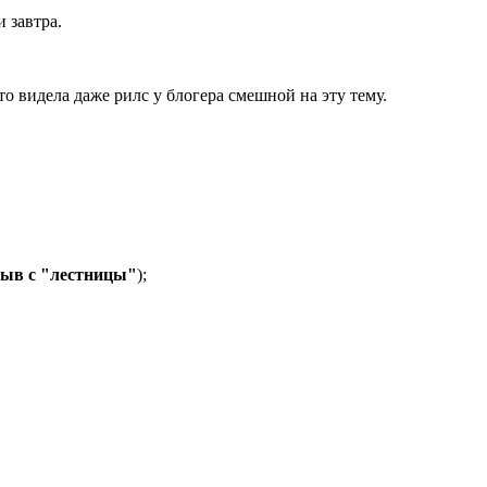
и завтра.
то видела даже рилс у блогера смешной на эту тему.
рыв с "лестницы"
);