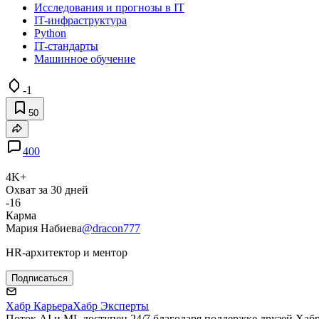
Исследования и прогнозы в IT
IT-инфраструктура
Python
IT-стандарты
Машинное обучение
-1
50
400
4K+
Охват за 30 дней
-16
Карма
Мария Набиева
@dracon777
HR-архитектор и ментор
Подписаться
Хабр Карьера
Хабр Эксперты
Поток AI и ML доступен 24/7 благодаря поддержке друзей Хаб