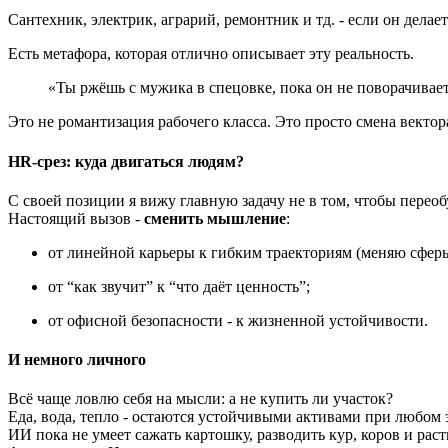
Сантехник, электрик, аграрий, ремонтник и тд. - если он делае
Есть метафора, которая отлично описывает эту реальность.
«Ты ржёшь с мужика в спецовке, пока он не поворачиваетс
Это не романтизация рабочего класса. Это просто смена вектор
HR-срез: куда двигаться людям?
С своей позиции я вижу главную задачу не в том, чтобы переоб
Настоящий вызов -
сменить мышление
:
от линейной карьеры к гибким траекториям (меняю сфер
от “как звучит” к “что даёт ценность”;
от офисной безопасности - к жизненной устойчивости.
И немного личного
Всё чаще ловлю себя на мысли: а не купить ли участок?
Еда, вода, тепло - остаются устойчивыми активами при любом
ИИ пока не умеет сажать картошку, разводить кур, коров и рас