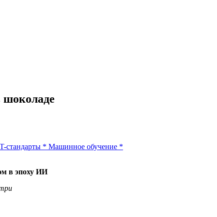
в шоколаде
IT-стандарты
*
Машинное обучение
*
ом в эпоху ИИ
утри