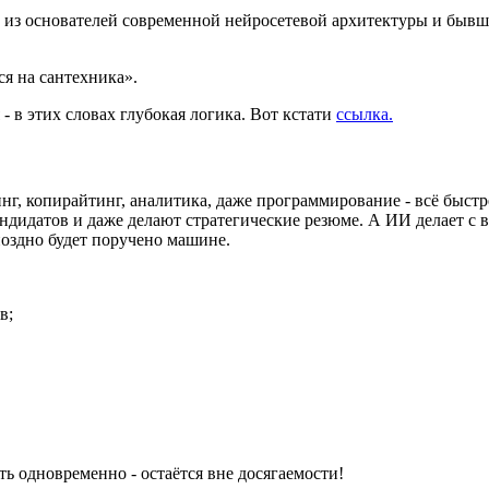
н из основателей современной нейросетевой архитектуры и бывши
ся на сантехника».
- в этих словах глубокая логика. Вот кстати
ссылка.
нг, копирайтинг, аналитика, даже программирование - всё быстр
идатов и даже делают стратегические резюме. А ИИ делает с ви
поздно будет поручено машине.
в;
ть одновременно - остаётся вне досягаемости!