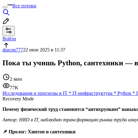
Все потоки
Войти
dracon777
22 июн 2025 в 11:37
Пока ты учишь Python, сантехники — 
2 мин
77K
Исследования и прогнозы в IT
*
IT-инфраструктура
*
Python
*
Recovery Mode
Почему физический труд становится “антихрупким” навык
Автор: HRD в IT, наблюдаю трансформацию рынка труда изн
📌 Пролог: Хинтон и сантехники