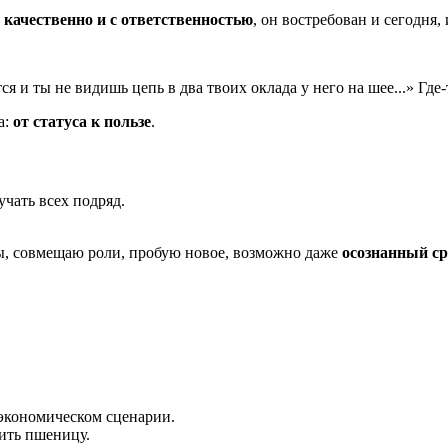
т
качественно и с ответственностью
, он востребован и сегодня, 
я и ты не видишь цепь в два твоих оклада у него на шее...» Где-
а:
от статуса к пользе
.
учать всех подряд.
ы, совмещаю роли, пробую новое, возможно даже
осознанный с
 экономическом сценарии.
тить пшеницу.