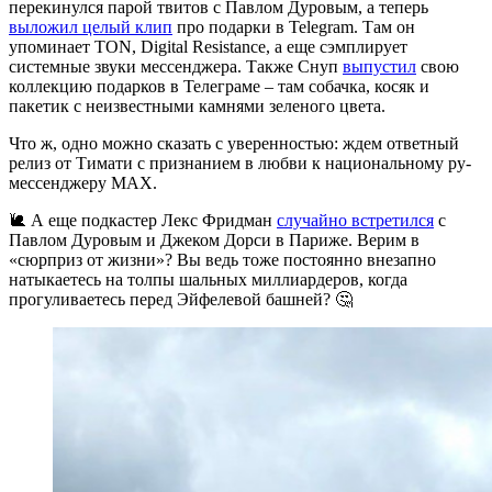
перекинулся парой твитов с Павлом Дуровым, а теперь
выложил целый клип
про подарки в Telegram. Там он
упоминает TON, Digital Resistance, а еще сэмплирует
системные звуки мессенджера. Также Снуп
выпустил
свою
коллекцию подарков в Телеграме – там собачка, косяк и
пакетик с неизвестными камнями зеленого цвета.
Что ж, одно можно сказать с уверенностью: ждем ответный
релиз от Тимати с признанием в любви к национальному ру-
мессенджеру MAX.
🐌 А еще подкастер Лекс Фридман
случайно встретился
с
Павлом Дуровым и Джеком Дорси в Париже. Верим в
«сюрприз от жизни»? Вы ведь тоже постоянно внезапно
натыкаетесь на толпы шальных миллиардеров, когда
прогуливаетесь перед Эйфелевой башней? 🤔