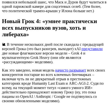
появился небольшой шанс, что Маск и Дуров будут чалиться в
одной парижской камере для соцсетевых селеб. (Тем более,
что политической трампо-крыши у Илона больше нет.)
Новый Грок 4: «умнее практически
всех выпускников вузов, хоть и
либераха»
🐌 В течение нескольких дней после скандала с предыдущей
версией Грока (это был разогрев, выходит) xAI
представили
две новые флагманские версии модели – Grok 4 и
мультиагентную Grok Heavy (они обе являются
«рассуждающими» моделями).
Как это заведено, новая модель
начисто разрывает
всех своих
конкурентов постарше во всех ключевых бенчмарках –
включая чуть ли не двукратный отрыв в престижных
категориях вроде Humanity Last Exam и ARC-AGI-2. Судя по
всему, на текущий момент титул «самого умного ИИ»
действительно принадлежит новому Гроку (ну, это пока
пацаны из OpenAI / Anthropic / Google не подтянулись со
своими обновленными моделями).