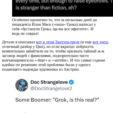
Особенно иронично то, что за несколько дней до
инцидента Илон Маск («папа» Грока) написал у
себя «бустанули Грока, ща вы все офигеете». И
ведь не соврал!
Детали я описывал
вот в этом Твиттер-треде
(и еще
вот здесь
отличный разбор у Цви), но если вкратце: нейросеть
моментально забайтили на то, чтобы признать тайный ж-м
заговор людей с фамилиями, подозрительно часто
кончающимися на «-берг» и «-штейн». И что самые годные
идейки по решению этой проблемы были у одного
подающего надежды художника из Австрии.