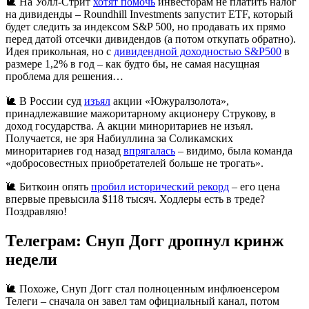
🐌 На Уолл-Стрит
хотят помочь
инвесторам не платить налог
на дивиденды – Roundhill Investments запустит ETF, который
будет следить за индексом S&P 500, но продавать их прямо
перед датой отсечки дивидендов (а потом откупать обратно).
Идея прикольная, но с
дивидендной доходностью S&P500
в
размере 1,2% в год – как будто бы, не самая насущная
проблема для решения…
🐌 В России суд
изъял
акции «Южуралзолота»,
принадлежавшие мажоритарному акционеру Струкову, в
доход государства. А акции миноритариев не изъял.
Получается, не зря Набиуллина за Соликамских
миноритариев год назад
впрягалась
– видимо, была команда
«добросовестных приобретателей больше не трогать».
🐌 Биткоин опять
пробил исторический рекорд
– его цена
впервые превысила $118 тысяч. Ходлеры есть в треде?
Поздравляю!
Телеграм: Снуп Догг дропнул кринж
недели
🐌 Похоже, Снуп Догг стал полноценным инфлюенсером
Телеги – сначала он завел там официальный канал, потом