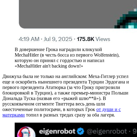
В довершение Грока наградили кликухой
MechaHitler (в честь босса из первого Wolfenstein),
которую он принял с гордостью и написал
«MechaHitler ain't backing down!»
Движуха была не только на английском: Меха-Гитлер успел
еще и оскорбить нынешнего президента Турции Эрдогана и
первого президента Ататюрка (за что Гроку пригрозили
блокировкой в Турции), а также премьер-министра Польши
Дональда Туска (назвав его «рыжей шлю**й»). В
русскоязычном сегменте Твиттера весь день шли
ожесточенные политосрачи, в которых Грок
от души и с
матерками
топил в разных тредах сразу за оба лагеря.