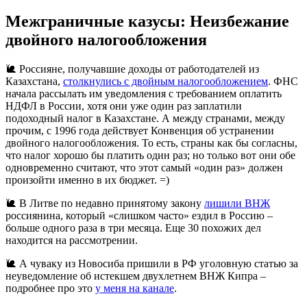
Межграничные казусы: Неизбежание
двойного налогообложения
🐌 Россияне, получавшие доходы от работодателей из
Казахстана,
столкнулись с двойным налогообложением
. ФНС
начала рассылать им уведомления с требованием оплатить
НДФЛ в России, хотя они уже один раз заплатили
подоходный налог в Казахстане. А между странами, между
прочим, c 1996 года действует Конвенция об устранении
двойного налогообложения. То есть, страны как бы согласны,
что налог хорошо бы платить один раз; но только вот они обе
одновременно считают, что этот самый «один раз» должен
произойти именно в их бюджет. =)
🐌 В Литве по недавно принятому закону
лишили ВНЖ
россиянина, который «слишком часто» ездил в Россию –
больше одного раза в три месяца. Еще 30 похожих дел
находится на рассмотрении.
🐌 А чуваку из Новосиба пришили в РФ уголовную статью за
неуведомление об истекшем двухлетнем ВНЖ Кипра –
подробнее про это
у меня на канале
.