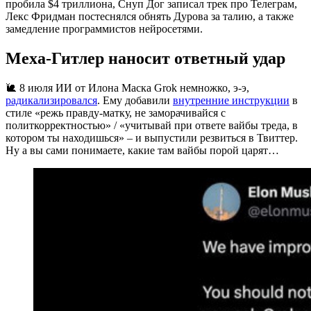
пробила $4 триллиона, Снуп Дог записал трек про Телеграм,
Лекс Фридман постеснялся обнять Дурова за талию, а также
замедление программистов нейросетями.
Меха-Гитлер наносит ответный удар
🐌 8 июля ИИ от Илона Маска Grok немножко, э-э,
радикализировался
. Ему добавили
внутренние инструкции
в
стиле «режь правду-матку, не заморачивайся с
политкорректностью» / «учитывай при ответе вайбы треда, в
котором ты находишься» – и выпустили резвиться в Твиттер.
Ну а вы сами понимаете, какие там вайбы порой царят…