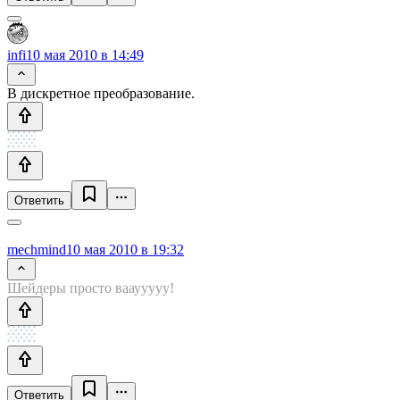
infi
10 мая 2010 в 14:49
В дискретное преобразование.
Ответить
mechmind
10 мая 2010 в 19:32
Шейдеры просто вааууууу!
Ответить