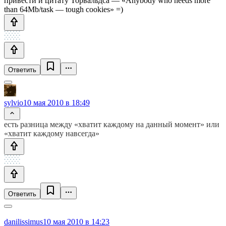
привести и цитату Торвальдса — «Anybody who needs more
than 64Mb/task — tough cookies» =)
Ответить
sylvio
10 мая 2010 в 18:49
есть разница между «хватит каждому на данный момент» или
«хватит каждому навсегда»
Ответить
danilissimus
10 мая 2010 в 14:23