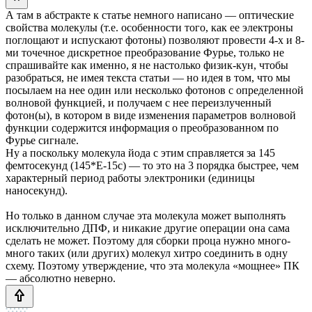
А там в абстракте к статье немного написано — оптические
свойства молекулы (т.е. особенности того, как ее электроны
поглощают и испускают фотоны) позволяют провести 4-х и 8-
ми точечное дискретное преобразование Фурье, только не
спрашивайте как именно, я не настолько физик-кун, чтобы
разобраться, не имея текста статьи — но идея в том, что мы
посылаем на нее один или несколько фотонов с определенной
волновой функцией, и получаем с нее переизлученный
фотон(ы), в котором в виде изменения параметров волновой
функции содержится информация о преобразованном по
Фурье сигнале.
Ну а поскольку молекула йода с этим справляется за 145
фемтосекунд (145*Е-15c) — то это на 3 порядка быстрее, чем
характерный период работы электроники (единицы
наносекунд).
Но только в данном случае эта молекула может выполнять
исключительно ДПФ, и никакие другие операции она сама
сделать не может. Поэтому для сборки проца нужно много-
много таких (или других) молекул хитро соединить в одну
схему. Поэтому утверждение, что эта молекула «мощнее» ПК
— абсолютно неверно.