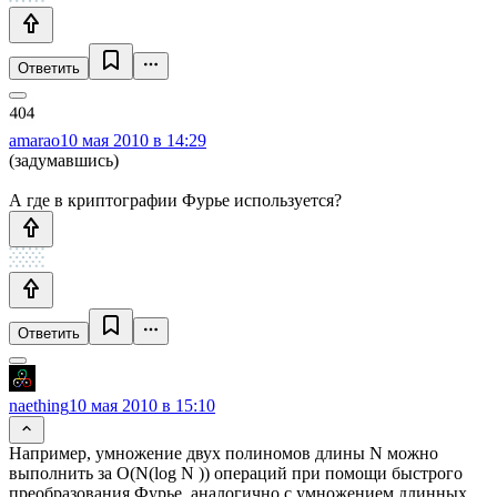
Ответить
amarao
10 мая 2010 в 14:29
(задумавшись)
А где в криптографии Фурье используется?
Ответить
naething
10 мая 2010 в 15:10
Например, умножение двух полиномов длины N можно
выполнить за O(N(log N )) операций при помощи быстрого
преобразования Фурье, аналогично с умножением длинных