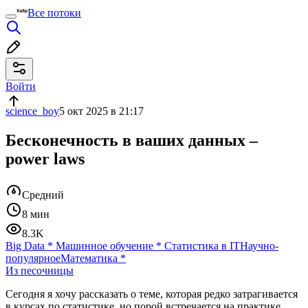
Все потоки
Войти
science_boy
5 окт 2025 в 21:17
Бесконечность в ваших данных –
power laws
Средний
8 мин
8.3K
Big Data
*
Машинное обучение
*
Статистика в IT
Научно-
популярное
Математика
*
Из песочницы
Сегодня я хочу рассказать о теме, которая редко затрагивается
в курсах по статистике, но порой встречается на практике.