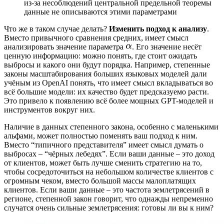
из-за несоблюдений центральной предельной теоремы
данные не описываются этими параметрами
Что же в таком случае делать?
Изменить подход к анализу
.
Вместо привычного сравнения средних, имеет смысл
анализировать значение параметра
. Его значение несёт
ценную информацию: можно понять, где стоит ожидать
выбросы и какого они будут порядка. Например, степенные
законы масштабирования больших языковых моделей дали
учёным из OpenAI понять, что имеет смысл вкладываться во
всё большие модели: их качество будет предсказуемо расти.
Это привело к появлению всё более мощных GPT-моделей и
инструментов вокруг них.
Наличие в данных степенного закона, особенно с маленькими
альфами, может полностью поменять ваш подход к ним.
Вместо “типичного представителя” имеет смысл думать о
выбросах – “чёрных лебедях”. Если ваши данные – это доход
от клиентов, может быть лучше сменить стратегию на то,
чтобы сосредоточиться на небольшом количестве клиентов с
огромным чеком, вместо большой массы малоплатящих
клиентов. Если ваши данные – это частота землетрясений в
регионе, степенной закон говорит, что однажды непременно
случатся очень сильные землетрясения: готовы ли вы к ним?