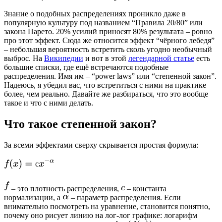
Знание о подобных распределениях проникло даже в
популярную культуру под названием “Правила 20/80” или
закона Парето. 20% усилий приносят 80% результата – ровно
про этот эффект. Сюда же относится эффект “чёрного лебедя”
– небольшая вероятность встретить сколь угодно необычный
выброс. На
Википедии
и вот в этой
легендарной статье
есть
большие списки, где ещё встречаются подобные
распределения. Имя им – “power laws” или “степенной закон”.
Надеюсь, я убедил вас, что встретиться с ними на практике
более, чем реально. Давайте же разбираться, что это вообще
такое и что с ними делать.
Что такое степенной закон?
За всеми эффектами сверху скрывается простая формула:
– это плотность распределения,
– константа
нормализации, а
– параметр распределения. Если
внимательно посмотреть на уравнение, становится понятно,
почему оно рисует линию на лог-лог графике: логарифм