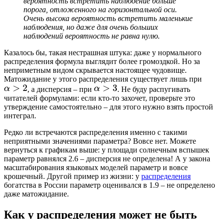
вероятность встретить наблюдение больше
порога, отложенного на горизонтальной оси.
Очень высока вероятность встретить маленькие
наблюдения, но даже для очень больших
наблюдений вероятность не равна нулю.
Казалось бы, такая нестрашная штука: даже у нормального
распределения формула выглядит более громоздкой. Но за
неприметным видом скрывается настоящее чудовище.
Матожидание у этого распределения существует лишь при
, а дисперсия – при
. Не буду распугивать
читателей формулами: если кто-то захочет, проверьте это
утверждение самостоятельно – для этого нужно взять простой
интеграл.
Редко ли встречаются распределения именно с такими
неприятными значениями параметра? Вовсе нет. Можете
вернуться к графикам выше: у площади солнечным вспышек
параметр равнялся 2.6 – дисперсия не определена! А у закона
масштабирования языковых моделей параметр и вовсе
крошечный. Другой пример из жизни: у
распределения
богатства в России параметр оценивался в 1.9 – не определено
даже матожидание.
Как у распределения может не быть