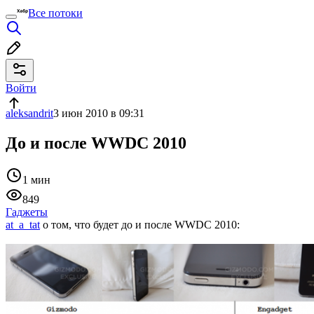
Все потоки
Войти
aleksandrit
3 июн 2010 в 09:31
До и после WWDC 2010
1 мин
849
Гаджеты
at_a_tat
о том, что будет до и после WWDC 2010: