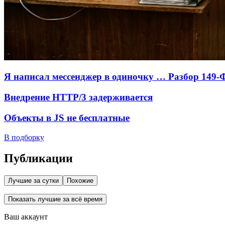
Я написал мессенджер в одиночку … Разбор 149-
Внедрение HTTP/3 задерживается
Объекты в JS не бесплатные
В подборку
Публикации
Лучшие за сутки
Похожие
Показать лучшие за всё время
Ваш аккаунт