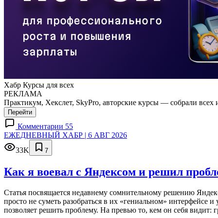
Хабр Курсы для всех
РЕКЛАМА
Практикум, Хекслет, SkyPro, авторские курсы — собрали всех 
Перейти
Комментарии 55
ЕЖЕДНЕВНЫЙ ХАБР | 6 АВГ 2026
33K
7
Как я воевал с Яндексом и решил проб
Статья посвящается недавнему сомнительному решению Яндекса
просто не суметь разобраться в их «гениальном» интерфейсе и
позволяет решить проблему. На превью то, кем он себя видит: