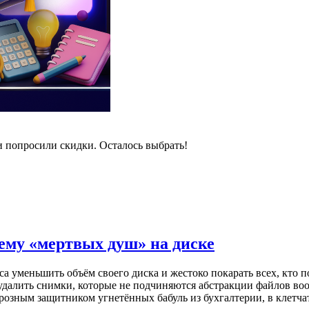
и попросили скидки. Осталось выбрать!
лему «мертвых душ» на диске
 уменьшить объём своего диска и жестоко покарать всех, кто п
 удалить снимки, которые не подчиняются абстракции файлов во
 грозным защитником угнетённых бабуль из бухгалтерии, в клет