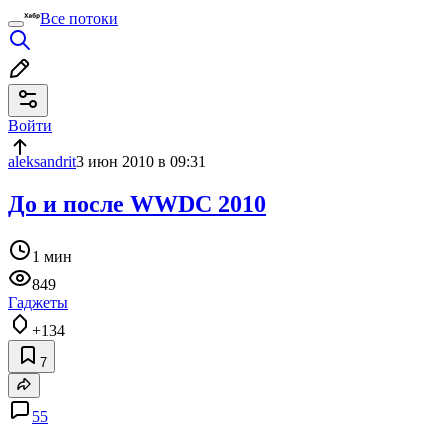
Все потоки
Войти
aleksandrit
3 июн 2010 в 09:31
До и после WWDC 2010
1 мин
849
Гаджеты
+134
7
55