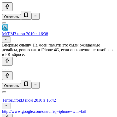
Ответить
MrTiM
3 июн 2010 в 16:38
Впервые слышу. На моей памяти это были ожидаемые
девайсы, ровно как и iPhone 4G, если он конечно не такой как
в PR-вбросе.
Ответить
TerrorDroid
3 июн 2010 в 16:42
http://www.google.com/search?q=iphone+will+fail