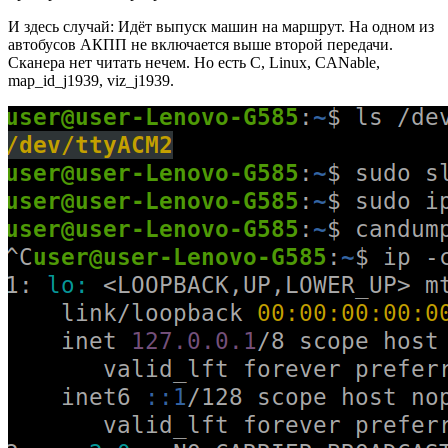
И здесь случай: Идёт выпуск машин на маршрут. На одном из
автобусов АКПП не включается выше второй передачи.
Сканера нет читать нечем. Но есть C, Linux, CANable,
map_id_j1939, viz_j1939.