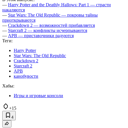
—
Harry Potter and the Deathly Hallows: Part 1 — страсти
накаляются
—
Star Wars: The Old Republic — покровы тайны
приоткрываются
—
Crackdown 2 — возможностей прибавляется
—
Starcraft 2 — конфликты исчерпываются
—
APB — приставочники радуются
Теги:
Harry Potter
Star Wars: The Old Republic
Crackdown 2
Starcraft 2
APB
канобувости
Хабы:
Игры и игровые консоли
+15
4