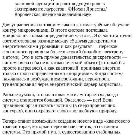
волновой функции играют ведущую роль в
эксперименте лауреатов. ©Йохан Ярнестад/
Королевская шведская академия наук
Для управления состоянием такого «атома» учёные облучали
контур микроволнами. В итоге система поглощала
микроволны только определённой частоты. Эта частота точно
соответствовала разнице между её двумя дискретными
энергетическими уровнями и как результат — перескок
с основного уровня на более высокий (подобно электрону
в атоме). Это и есть прямое доказательство дискретности —
система вела себя не как классический объект (который бы
просто нагревался), а как квантовый, принимая энергию
только строго определёнными «порциями». Когда система
находилась в возбужденном состоянии, вероятность
туннелирования через энергетический барьер возрастала.
Раньше думали, что квантовая магия «стирается», когда
система становится большой. Оказалось — нет! Если
правильно организовать частицы (в сверхпроводящих
контурах), они сохраняют свою «волшебную» природу.
Теперь станет возможным создание нового вида «квантового
транзистора», который переключает не ток, а состояния
системы. Это прямой путь к существованию стабильных