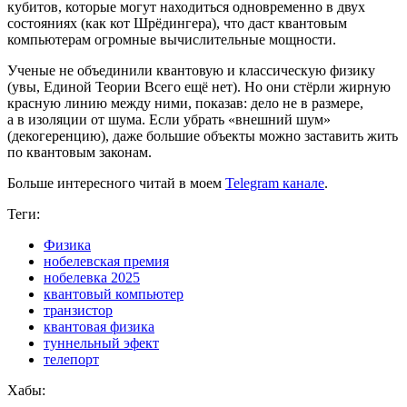
кубитов, которые могут находиться одновременно в двух
состояниях (как кот Шрёдингера), что даст квантовым
компьютерам огромные вычислительные мощности.
Ученые не объединили квантовую и классическую физику
(увы, Единой Теории Всего ещё нет). Но они стёрли жирную
красную линию между ними, показав: дело не в размере,
а в изоляции от шума. Если убрать «внешний шум»
(декогеренцию), даже большие объекты можно заставить жить
по квантовым законам.
Больше интересного читай в моем
Telegram канале
.
Теги:
Физика
нобелевская премия
нобелевка 2025
квантовый компьютер
транзистор
квантовая физика
туннельный эфект
телепорт
Хабы: