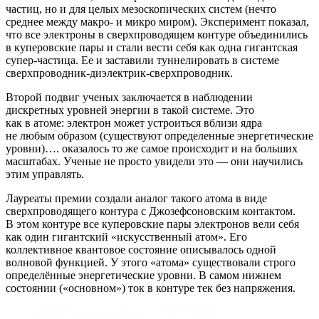
частиц, но и для целых мезоскопических систем (нечто
среднее между макро‑ и микро миром). Эксперимент показал,
что все электроны в сверхпроводящем контуре объединились
в куперовские пары и стали вести себя как одна гигантская
супер‑частица. Ее и заставили туннелировать в системе
сверхпроводник‑диэлектрик‑сверхпроводник.
Второй подвиг ученых заключается в наблюдении
дискретных уровней энергии в такой системе. Это
как в атоме: электрон может устроиться вблизи ядра
не любым образом (существуют определенные энергетические
уровни)…. оказалось то же самое происходит и на больших
масштабах. Ученые не просто увидели это — они научились
этим управлять.
Лауреаты премии создали аналог такого атома в виде
сверхпроводящего контура с Джозефсоновским контактом.
В этом контуре все куперовские пары электронов вели себя
как один гигантский «искусственный атом». Его
коллективное квантовое состояние описывалось одной
волновой функцией. У этого «атома» существовали строго
определённые энергетические уровни. В самом нижнем
состоянии («основном») ток в контуре тек без напряжения.