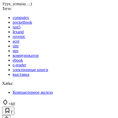
Ууух, устала…:)
Теги:
computex
pocketbook
just5
lexand
roverpc
acer
sim
gps
коммуникатор
ebook
e-reader
электронные книги
выставка
Хабы:
Компьютерное железо
+60
7