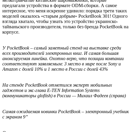
мелкотравчатые китайские шаромыжники, которые
предлагали устройства в формате ODM-сборки. А самое
интересное, что меня искренне удивило: порядка трети таких
моделей оказалось «старым добрым» PocketBook 301! Одного
взгляда хватало, чтобы узнать это устройство украинско-
тайваньского производителя, только без бренда PocketBook на
корпусе.
У PocketBook – самый заметный стенд на выставке среди
всех производителей электронных книг. И самая большая
анонсируемая линейка. Охотно верю, что позиции компании
соответствуют заявляемым: 3 место в мире после Sony и
Amazon с долей 10% и 1 место в России с долей 43%
На стенде PocketBook отметился эксперт мобильных
гаджетов и экс-глава E-TEN Information Systems
(коммуникаторы glofiish) в России — Михаил Фадеев (справа)
Самая ожидаемая новинки PocketBook – электронный учебник
с экраном 9”