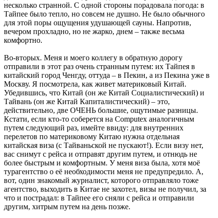
несколько странной. С одной стороны порадовала погода: в
Тайпее было тепло, но совсем не душно. Не было обычного
для этой поры ощущения удушающей сауны. Напротив,
вечером прохладно, но не жарко, днем – также весьма
комфортно.
Во-вторых. Меня и моего коллегу в обратную дорогу
отправили в этот раз очень странным путем: их Тайпея в
китайский город Ченгду, оттуда – в Пекин, а из Пекина уже в
Москву. Я посмотрела, как живет материковый Китай.
Убедившись, что Китай (он же Китай Социалистический) и
Тайвань (он же Китай Капиталистический) – это,
действительно, две ОЧЕНЬ большие, ощутимые разницы.
Кстати, если кто-то соберется на Computex аналогичным
путем следующий раз, имейте ввиду: для внутренних
перелетов по материковому Китаю нужна отдельная
китайская виза (с Тайваньской не пускают!). Если визу нет,
вас снимут с рейса и отправят другим путем, и отнюдь не
более быстрым и комфортным. У меня виза была, хотя моё
турагентство о её необходимости меня не предупредило. А,
вот, один знакомый журналист, которого отправляло тоже
агентство, выходить в Китае не захотел, визы не получил, за
что и пострадал: в Тайпее его сняли с рейса и отправили
другим, хитрым путем на день позже.