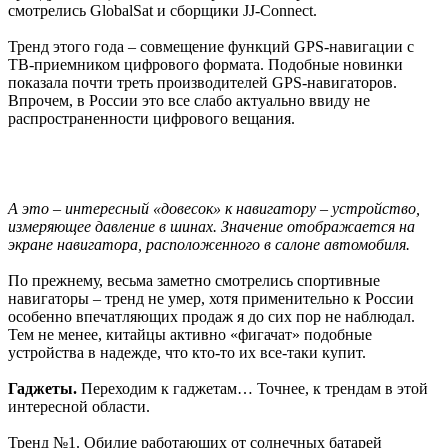
смотрелись GlobalSat и сборщики JJ-Connect.
Тренд этого года – совмещение функций GPS-навигации с
ТВ-приемником цифрового формата. Подобные новинки
показала почти треть производителей GPS-навигаторов.
Впрочем, в России это все слабо актуально ввиду не
распространенности цифрового вещания.
А это – интересный «довесок» к навигатору – устройство,
измеряющее давление в шинах. Значение отображается на
экране навигатора, расположенного в салоне автомобиля.
По прежнему, весьма заметно смотрелись спортивные
навигаторы – тренд не умер, хотя применительно к России
особенно впечатляющих продаж я до сих пор не наблюдал.
Тем не менее, китайцы активно «фигачат» подобные
устройства в надежде, что кто-то их все-таки купит.
Гаджеты.
Переходим к гаджетам… Точнее, к трендам в этой
интересной области.
Тренд №1. Обилие работающих от солнечных батарей