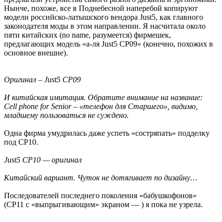
Нынче, похоже, все в Поднебесной наперебой копируют
модели российско-латышского вендора Just5, как главного
законодателя моды в этом направлении. Я насчитала около
пяти китайских (no name, разумеется) фирмешек,
предлагающих модель «а-ля Just5 CP09» (конечно, похожих в
основное внешне).
Оригинал – Just5 CP09
И китайская имитация. Обратите внимание на название:
Cell phone for Senior – «телефон для Старшего», видимо,
младшему пользоваться не суждено.
Одна фирма умудрилась даже успеть «состряпать» подделку
под СP10.
Just5 CP10 — оригинал
Китайский вариант. Чуток не дотягивает по дизайну…
Последователей последнего поколения «бабушкофонов»
(CP11 с «выпрыгивающим» экраном — ) я пока не узрела.