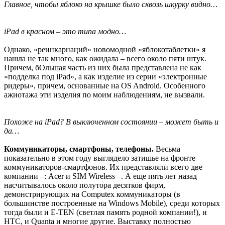
Главное, чтобы яблоко на крышке было сквозь шкурку видно…
iPad в красном – это типа модно…
Однако, «реинкарнаций» новомодной «яблокотаблетки» я
нашла не так много, как ожидала – всего около пяти штук.
Причем, бОльшая часть из них была представлена не как
«подделка под iPad», а как изделие из серии «электронные
ридеры», причем, основанные на OS Android. Особенного
ажиотажа эти изделия по моим наблюдениям, не вызвали.
Похоже на iPad? В выключенном состоянии – может быть и
да…
Коммуникаторы, смартфоны, телефоны.
Весьма
показательно в этом году выглядело затишье на фронте
коммуникаторов-смартфонов. Их представляли всего две
компании –: Acer и SIM Wireless –. А еще пять лет назад
насчитывалось около полутора десятков фирм,
демонстрирующих на Computex коммуникаторы (в
большинстве построенные на Windows Mobile), среди которых
тогда были и E-TEN (светлая память родной компании!), и
HTC, и Quanta и многие другие. Выставку полностью