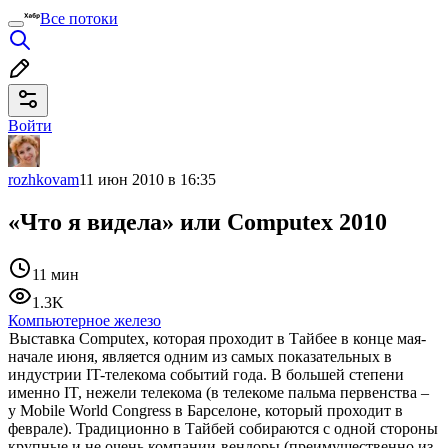
Все потоки
Войти
rozhkovam
11 июн 2010 в 16:35
«Что я видела» или Computex 2010
11 мин
1.3K
Компьютерное железо
Выставка Computex, которая проходит в Тайбее в конце мая-
начале июня, является одним из самых показательных в
индустрии IT-телекома событий года. В большей степени
именно IT, нежели телекома (в телекоме пальма первенства –
у Mobile World Congress в Барселоне, который проходит в
феврале). Традиционно в Тайбей собираются с одной стороны
крупные и не очень компании-вендоры (преимущественно из