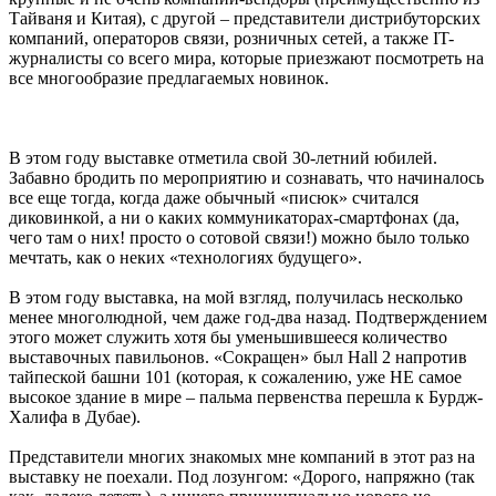
Тайваня и Китая), с другой – представители дистрибуторских
компаний, операторов связи, розничных сетей, а также IT-
журналисты со всего мира, которые приезжают посмотреть на
все многообразие предлагаемых новинок.
В этом году выставке отметила свой 30-летний юбилей.
Забавно бродить по мероприятию и сознавать, что начиналось
все еще тогда, когда даже обычный «писюк» считался
диковинкой, а ни о каких коммуникаторах-смартфонах (да,
чего там о них! просто о сотовой связи!) можно было только
мечтать, как о неких «технологиях будущего».
В этом году выставка, на мой взгляд, получилась несколько
менее многолюдной, чем даже год-два назад. Подтверждением
этого может служить хотя бы уменьшившееся количество
выставочных павильонов. «Сокращен» был Hall 2 напротив
тайпеской башни 101 (которая, к сожалению, уже НЕ самое
высокое здание в мире – пальма первенства перешла к Бурдж-
Халифа в Дубае).
Представители многих знакомых мне компаний в этот раз на
выставку не поехали. Под лозунгом: «Дорого, напряжно (так