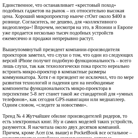
Единственное, что останавливает «крестовый поход»
подобных гаджетов на рынок – их относительно высокая
цена. Хороший микропроектор нынче стОит около $400 в
рознице. Согласитесь, не дешево, для «коллективного
видеоплеера»! Впрочем, несмотря на это, в Японии и Европе
уже продается несколько тысяч подобных устройств
ежемесячно и продажи непрерывно растут.
Вышеупомянутый президент компании-производителя
проекторов заметил, что слухи о том, что один из следующих
версий iPhone получит подобную функциональность – всего
лишь слухи, так как технологически пока просто нереально
встроить микро-проектор в компактные размеры
коммуникатора. Хотя г-н президент не исключил, что по мере
развития технологий и падения цен на необходимые
компоненты функциональность микро-проектора в
перспективе 5-8 лет станет такой же стандартной для «умных
телефонов», как сегодня GPS-навигации или медиаплеер.
Одним словом, «следите за новостями».
Тренд № 4 Жутчайшее обилие производителей ридеров, то
есть электронных книг. Ну и самих моделей таких устройств,
разумеется. Я насчитала около двух десятков компаний.
Причем, кроме Acer (см. выше) и PocketBook все остальное –