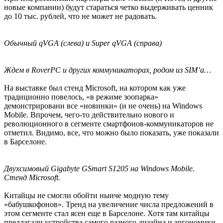
новые компании) будут стараться четко выдерживать ценник
до 10 тыс. рублей, что не может не радовать.
Обычный qVGA (слева) и Super qVGA (справа)
Ждем в RoverPC и других коммуникаторах, родом из SIM’а…
На выставке был стенд Microsoft, на котором как уже
традиционно повелось, «в режиме зоопарка»
демонстрировани все «новинки» (и не очень) на Windows
Mobile. Впрочем, чего-то действительно нового и
революционного в сегменте смартфонов-коммуникаторов не
отметил. Видимо, все, что можно было показать, уже показали
в Барселоне.
Двухсимовый Gigabyte GSmart S1205 на Windows Mobile.
Стенд Microsoft.
Китайцы не смогли обойти нынче модную тему
«бабушкофонов». Тренд на увеличение числа предложений в
этом сегменте стал ясен еще в Барселоне. Хотя там китайцы
предлагали устройства самого разного дизайна и эргономики.