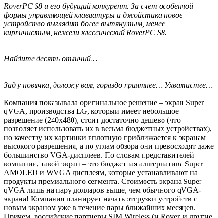
RoverPC S8 и его будущий конкурент. За счет особенной
формы управляющей клавиатуры и джойстика новое
устройство выглядит более вытянутым, менее
кирпичистым, нежели классический RoverPC S8.
Найдите десять отличий…
Зад у новичка, доложу вам, гораздо приятнее… Ухватистее…
Компания показывала оригинальное решение – экран Super
qVGA, производства LG, который имеет небольшое
разрешение (240x480), стоит достаточно дешево (что
позволяет использовать их в весьма бюджетных устройствах),
но качеству их картинки вплотную приближается к экранам
высокого разрешения, а по углам обзора они превосходят даже
большинство VGA-дисплеев. По словам представителей
компании, такой экран – это бюджетная альтернатива Super
AMOLED и WVGA дисплеям, которые устанавливают на
продукты премиального сегмента. Стоимость экрана Super
qVGA лишь на пару долларов выше, чем обычного qVGA-
экрана! Компания планирует начать отгрузки устройств с
новым экраном уже в течение пары ближайших месяцев.
Причем, российские партнеры SIM Wireless (и Rover, и другие