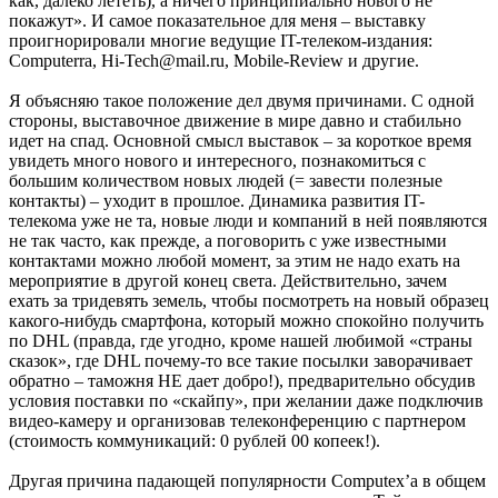
как, далеко лететь), а ничего принципиально нового не
покажут». И самое показательное для меня – выставку
проигнорировали многие ведущие IT-телеком-издания:
Computerra, Hi-Tech@mail.ru, Mobile-Review и другие.
Я объясняю такое положение дел двумя причинами. С одной
стороны, выставочное движение в мире давно и стабильно
идет на спад. Основной смысл выставок – за короткое время
увидеть много нового и интересного, познакомиться с
большим количеством новых людей (= завести полезные
контакты) – уходит в прошлое. Динамика развития IT-
телекома уже не та, новые люди и компаний в ней появляются
не так часто, как прежде, а поговорить с уже известными
контактами можно любой момент, за этим не надо ехать на
мероприятие в другой конец света. Действительно, зачем
ехать за тридевять земель, чтобы посмотреть на новый образец
какого-нибудь смартфона, который можно спокойно получить
по DHL (правда, где угодно, кроме нашей любимой «страны
сказок», где DHL почему-то все такие посылки заворачивает
обратно – таможня НЕ дает добро!), предварительно обсудив
условия поставки по «скайпу», при желании даже подключив
видео-камеру и организовав телеконференцию с партнером
(стоимость коммуникаций: 0 рублей 00 копеек!).
Другая причина падающей популярности Computex’а в общем