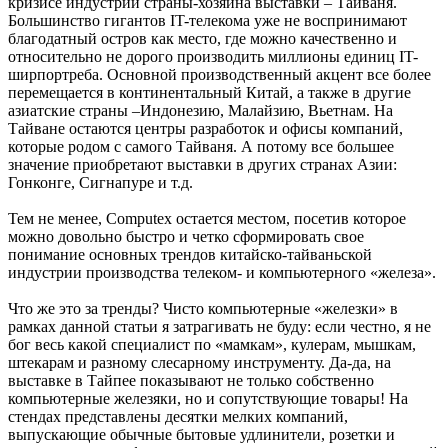
кризисе индустрии страны-хозяина выставки – Тайваня.
Большинство гигантов IT-телекома уже не воспринимают
благодатный остров как место, где можно качественно и
относительно не дорого производить миллионы единиц IT-
ширпортреба. Основной производственный акцент все более
перемещается в континентальный Китай, а также в другие
азиатские страны –Индонезию, Малайзию, Вьетнам. На
Тайване остаются центры разработок и офисы компаний,
которые родом с самого Тайваня. А потому все большее
значение приобретают выставки в других странах Азии:
Гонконге, Сигнапуре и т.д.
Тем не менее, Computex остается местом, посетив которое
можно довольно быстро и четко сформировать свое
понимание основных трендов китайско-тайваньской
индустрии производства телеком- и компьютерного «железа».
Что же это за тренды? Чисто компьютерные «железки» в
рамках данной статьи я затрагивать не буду: если честно, я не
бог весь какой специалист по «мамкам», кулерам, мышкам,
штекарам и разному слесарному инструменту. Да-да, на
выставке в Тайпее показывают не только собственно
компьютерные железяки, но и сопутствующие товары! На
стендах представлены десятки мелких компаний,
выпускающие обычные бытовые удлинители, розетки и