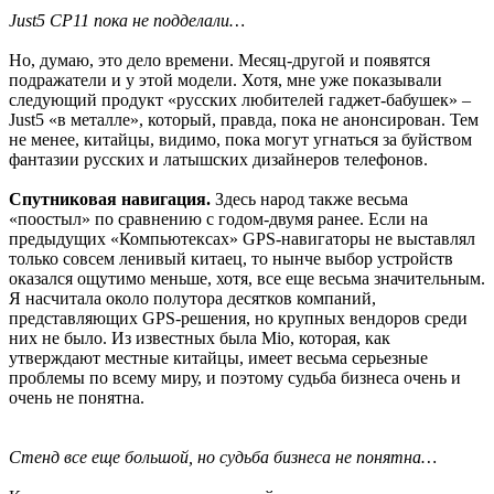
Just5 CP11 пока не подделали…
Но, думаю, это дело времени. Месяц-другой и появятся
подражатели и у этой модели. Хотя, мне уже показывали
следующий продукт «русских любителей гаджет-бабушек» –
Just5 «в металле», который, правда, пока не анонсирован. Тем
не менее, китайцы, видимо, пока могут угнаться за буйством
фантазии русских и латышских дизайнеров телефонов.
Спутниковая навигация.
Здесь народ также весьма
«поостыл» по сравнению с годом-двумя ранее. Если на
предыдущих «Компьютексах» GPS-навигаторы не выставлял
только совсем ленивый китаец, то нынче выбор устройств
оказался ощутимо меньше, хотя, все еще весьма значительным.
Я насчитала около полутора десятков компаний,
представляющих GPS-решения, но крупных вендоров среди
них не было. Из известных была Mio, которая, как
утверждают местные китайцы, имеет весьма серьезные
проблемы по всему миру, и поэтому судьба бизнеса очень и
очень не понятна.
Стенд все еще большой, но судьба бизнеса не понятна…