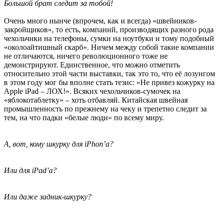
Большой брат следит за тобой!
Очень много нынче (впрочем, как и всегда) «швейников-
закройщиков», то есть, компаний, производящих разного рода
чехольчики на телефоны, сумки на ноутбуки и тому подобный
«околоайтишный скарб». Ничем между собой такие компании
не отличаются, ничего революционного тоже не
демонстрируют. Единственное, что можно отметить
относительно этой части выставки, так это то, что её лозунгом
в этом году мог бы вполне стать тезис: «Не привез кожурку на
Apple iPad – ЛОХ!». Всяких чехольчиков-сумочек на
«яблокотаблетку» – хоть отбавляй. Китайская швейная
промышленность по прежнему на чеку и трепетно следит за
тем, на что падки «белые люди» по всему миру.
А, вот, кому шкурку для iPhon’а?
Или для iPad’а?
Или даже задник-шкурку?