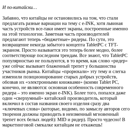
И по-китайски…
Забавно, что китайцы не остановились на том, что стали
предлагать разные вариации на тему с e-INK, хотя львиная
часть устройств все-таки имеет экраны, построенные именно
на этой технологии. Заметная часть производителей
предлагают теперь «бюджетные» ридеры. По сути, это
возвращение некогда забытого концепта TabletPC с TFT-
экраном. Просто называется это теперь более модно, более
соответствующе последним трендам. Все знают, что TabletPC
популярностью не пользуются, в то время, как слово «ридер»
уже сейчас вызывает блаженный трепет у большинства
участников рынка. Китайцы «прорюхали» эту тему и слегка
изменили позиционирование старых добрых устройств,
обозвав их «электронными книжками» (коими Tablet PC,
конечно, не являются: основная особенность современного
ридера – это именно экран e-INK). Более того, попался даже
один «сверхумный» китайский производитель, который
включил в состав названия своего изделия сразу два
«ключевых слова» (которые, видимо, по замыслу авторов сего
творения должны приводить в неизменный мгновенный
трепет всех белых людей): MID и ридер). Просто чудесно! В
маркетинговой смекалке китайцам не откажешь!